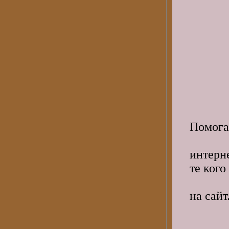
Помога
что
интерн
те кого
полу
на сайт