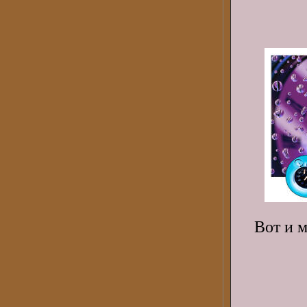
Вот и 
ан
как 
вед
та