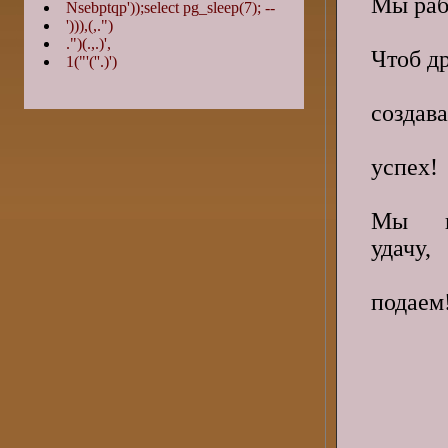
Мы раб
Nsebptqp'));select pg_sleep(7); --
'))),(,.")
.")(.,.)',
Чтоб д
1("'(''.)')
и и
создав
сай
успех!
Мы п
удачу,
клю
подаем