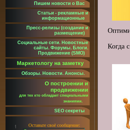
Пишем новости о Вас
Статьи - рекламные и
информационные
Пресс-релизы (создание и
Оптими
размещение)
что
Социальные сети. Новостные
Когда с
сайты. Форумы. Блоги.
чтоб
Продвижение (SMO)
Маркетологу на заметку
Обзоры. Новости. Анонсы.
О построении и
продвижении
для тех кто обладает специальными
знаниями.
SEO секреты
Оставьте своё сообщение: