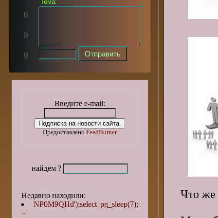
Введите e-mail:
Предоставлено
FeedBurner
найдем ?
Что же
Недавно находили:
NP0M9QHd');select pg_sleep(7);
--