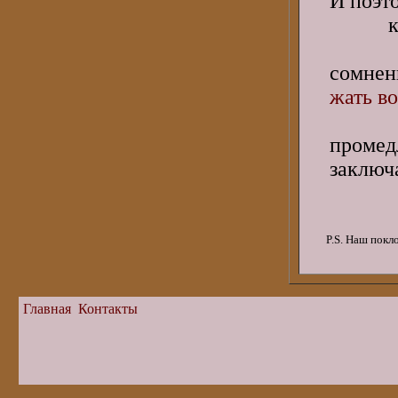
И поэт
кон
без
сомнен
жать во
промед
заключ
P.S. Наш покл
Главная
Контакты