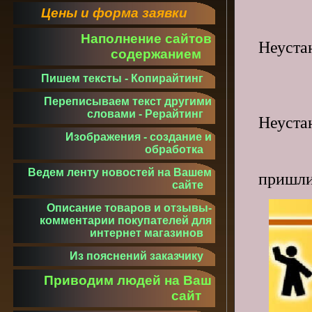
Цены и форма заявки
Наполнение сайтов
Неуста
содержанием
гов
Пишем тексты - Копирайтинг
с
Переписываем текст другими
словами - Рерайтинг
Неуста
Изображения - создание и
то, 
обработка
чт
Ведем ленту новостей на Вашем
пришли
сайте
Описание товаров и отзывы-
комментарии покупателей для
интернет магазинов
Из пояснений заказчику
Приводим людей на Ваш
сайт