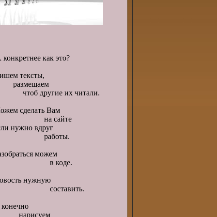
 конкретнее как это?
ишем тексты,
азмещаем
тоб другие их читали.
ожем сделать Вам
на сайте
сли нужно вдруг
работы.
азобраться можем
в коде.
овость нужную
составить.
 конечно
нарисуем