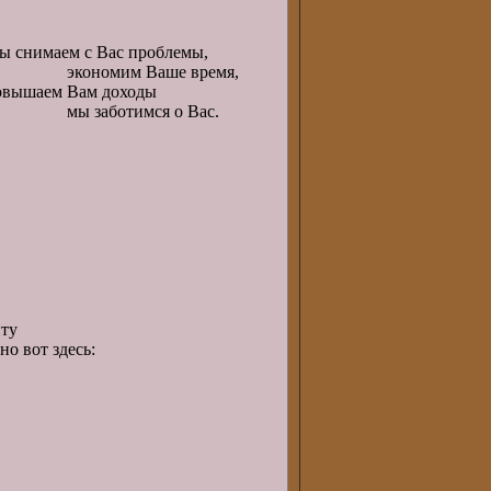
ы снимаем с Вас проблемы,
кономим Ваше время,
овышаем Вам доходы
ы заботимся о Вас.
у
десь: