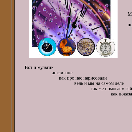
М
э
п
м
Вот и мультик
англичане
как про нас нарисовали
ведь и мы на самом деле
так же помогаем сайт
как показано вот з