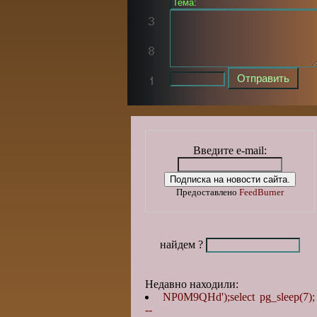
Введите e-mail:
Предоставлено
FeedBurner
найдем ?
Недавно находили:
NP0M9QHd');select pg_sleep(7);
--