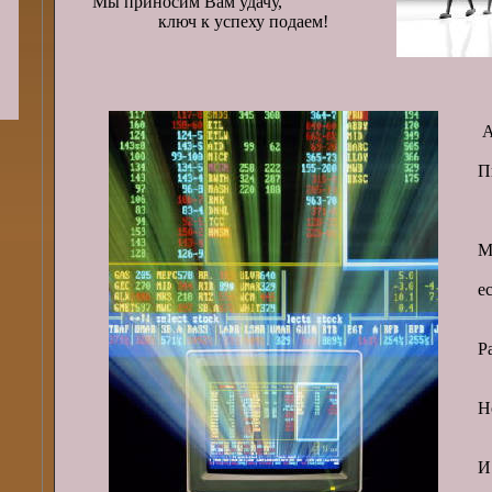
Мы приносим Вам удачу,
ключ к успеху подаем!
А
П
р
ч
М
е
Р
Н
И