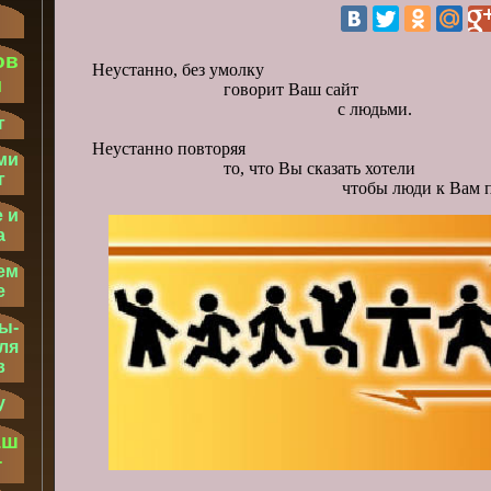
ов
Неустанно, без умолку
м
говорит Ваш сайт
с людьми.
г
Неустанно повторяя
ми
то, что Вы сказать хотели
г
чтобы люди к Вам при
 и
а
ем
е
ы-
ля
в
у
аш
т