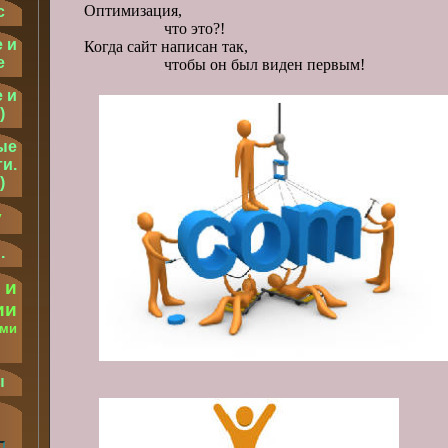
Оптимизация,
с
что это?!
 и
Когда сайт написан так,
е
чтобы он был виден первым!
 и
)
ые
и.
)
у
.
 и
ии
ыми
.
ы