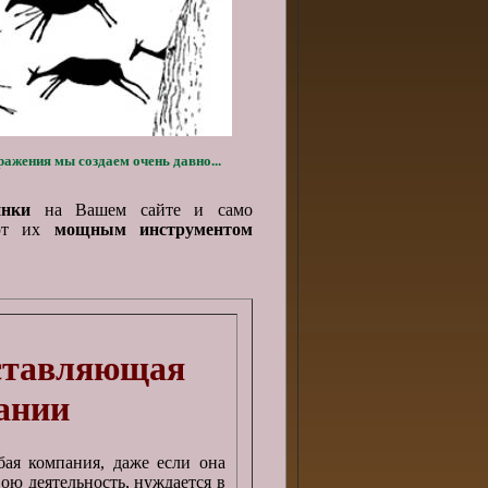
ражения мы создаем очень давно...
инки
на Вашем сайте и само
ают их
мощным инструментом
оставляющая
ании
бая компания, даже если она
вою деятельность, нуждается в