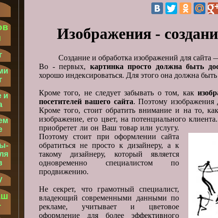
ов
Изображения - создани
м
г
Создание и обработка изображений для сайта —
Во - первых,
картинка просто должна быть д
ми
хорошо индексироваться. Для этого она должна быть
г
Кроме того, не следует забывать о том, как
изобр
 и
посетителей вашего сайта
. Поэтому изображения 
а
Кроме того, стоит обратить внимание и на то, ка
изображение, его цвет, на потенциального клиента
ем
приобретет ли он Ваш товар или услугу.
е
Поэтому стоит при оформлении сайта
обратиться не просто к дизайнеру, а к
ы-
такому дизайнеру, который является
ля
одновременно специалистом по
в
продвижению.
у
Не секрет, что грамотный специалист,
аш
владеющий современными данными по
т
рекламе, учитывает и цветовое
оформление для более эффективного