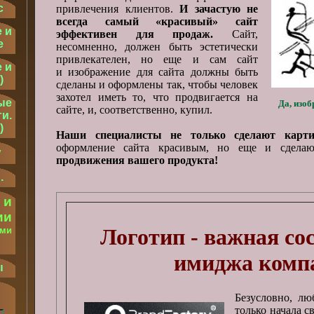
с
привлечения клиентов.
И зачастую не
всегда самый «красивый» сайт
 и
эффективен для продаж.
Сайт,
е
несомненно, должен быть эстетически
привлекателен, но еще и сам сайт
 и
и изображение для сайта должны быть
)
сделаны и оформлены так, чтобы человек
захотел иметь то, что продвигается на
ые
Да, изоб
сайте, и, соответственно, купил.
и.
)
Наши специалисты не только сделают карт
оформление сайта красивым, но еще и сдел
у
продвижения вашего продукта!
.
 и
ии
Логотип - важная с
ыми
.
имиджа комп
ы
Безусловно, лю
только начала с