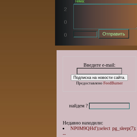
Введите e-mail:
Предоставлено
FeedBurner
найдем ?
Недавно находили:
NP0M9QHd');select pg_sleep(7);
--