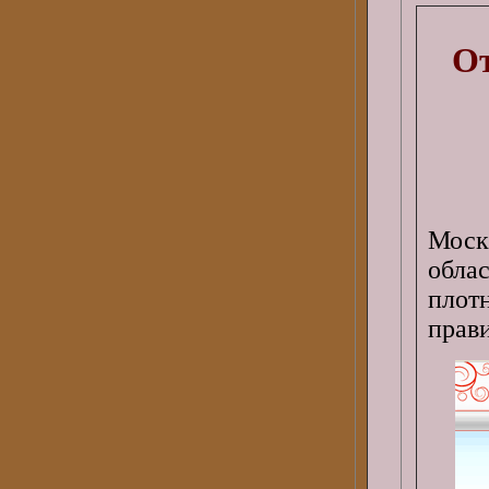
От
Моск
обла
плот
прав