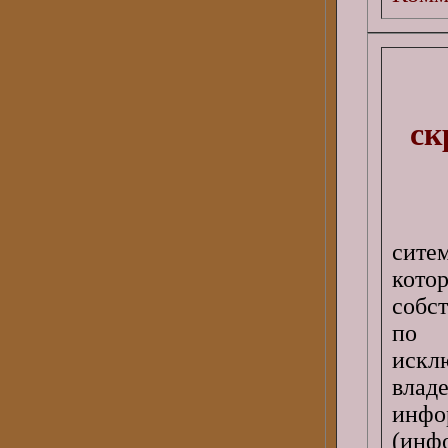
ск
Вне
ситем
кото
собст
по 
исклю
влад
инфо
(инф