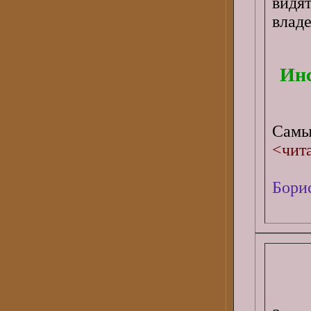
видя
владе
Инс
Самы
<чит
Бори