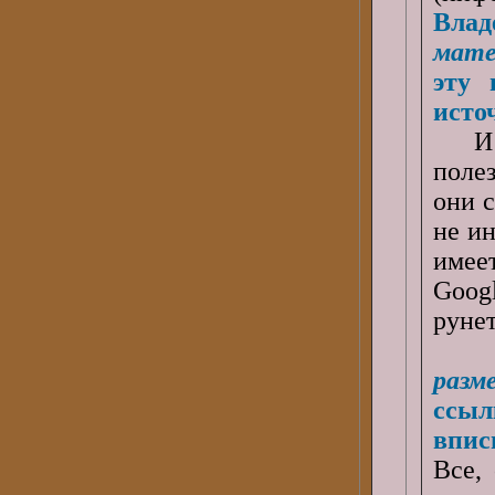
Вла
мате
эту 
исто
И во
полез
они 
не ин
имеет
Goog
рунет
разм
ссыл
впис
Все,