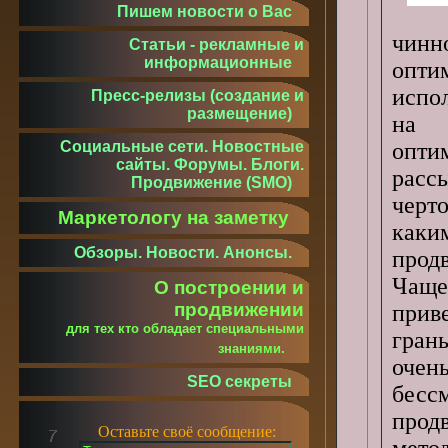
Пишем новости о Вас
чинн
Статьи - рекламные и
информационные
опт
испо
Пресс-релизы (создание и
размещение)
на 
опти
Социальные сети. Новостные
сайты. Форумы. Блоги.
расс
Продвижение (SMO)
черт
Маркетологу на заметку
каки
Обзоры. Новости. Анонсы.
прод
Чаще 
О построении и
продвижении
прив
для тех кто обладает специальными
гран
знаниями.
очен
SEO секреты
бесс
прод
Оставьте своё сообщение:
мето