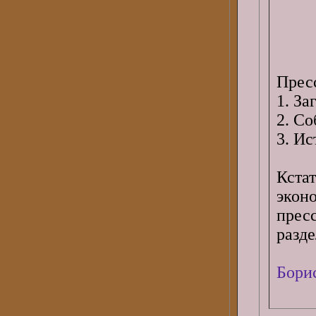
Прес
1. За
2. Со
3. Ис
Кста
экон
прес
разде
Бори