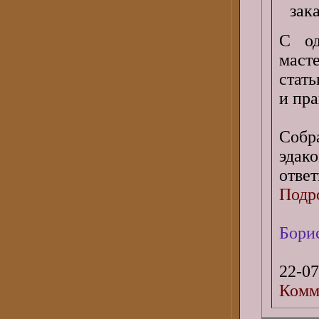
С од
маст
стать
и пр
Собр
эдак
ответ
Подро
Бори
22-07
Комм