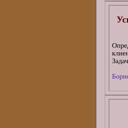
Ус
Опре
клиен
Зада
Бори