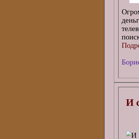
Огро
день
теле
поиск
Подро
Бори
И 