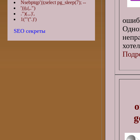
Nsebptqp'));select pg_sleep(7); --
'))),(,.")
.")(.,.)',
ошиб
1("'(''.)')
Одно
SEO секреты
непр
хотел
Подро
о
g