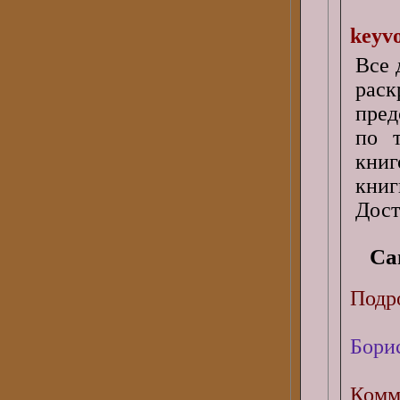
keyv
Все 
раск
пред
по т
книг
книг
Дост
Са
Подро
Бори
Комм