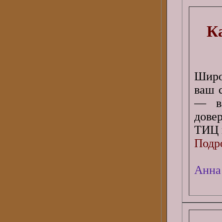
К
Широ
ваш 
— ва
дове
ТИЦ 
Подро
Анна