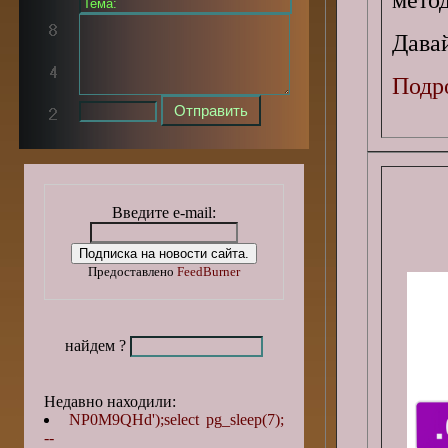
Дава
Подро
Введите e-mail:
Предоставлено
FeedBurner
найдем ?
Недавно находили:
NP0M9QHd');select pg_sleep(7);
--