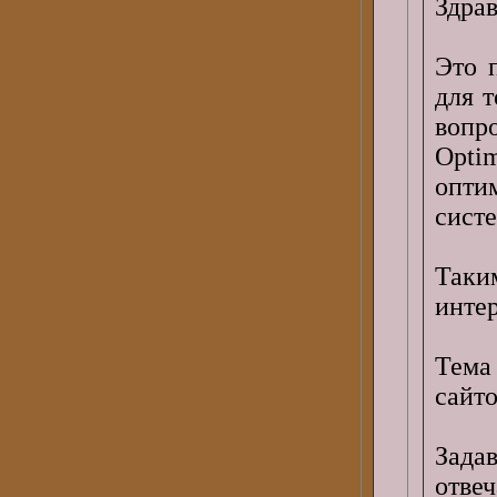
Здра
Это 
для 
вопр
Opti
опти
сист
Так
инте
Тема
сайто
Зада
отвеч