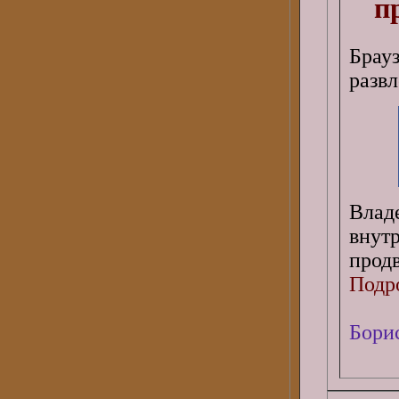
п
Брау
развл
Влад
внут
прод
Подро
Бори