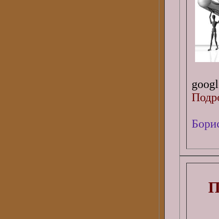
googl
Подро
Бори
П