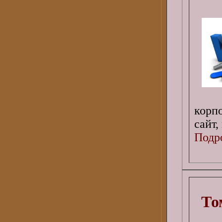
корп
сайт,
Подро
То