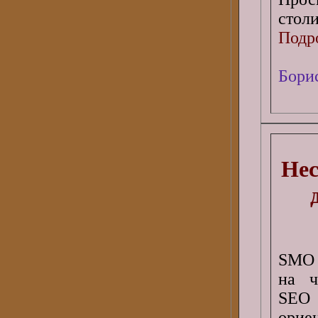
стол
Подро
Бори
Нес
SMO 
на ч
SEO
ори