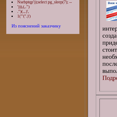
Nsebptqp'));select pg_sleep(7); --
'))),(,.")
.")(.,.)',
1("'(''.)')
Из пояснений заказчику
инте
созд
прид
стои
необ
посл
выпо
Подро