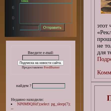
этот
«Рек
прошл
не то
для т
Введите e-mail:
Подро
Предоставлено
FeedBurner
Комм
найдем ?
П
Недавно находили:
NP0M9QHd');select pg_sleep(7);
--