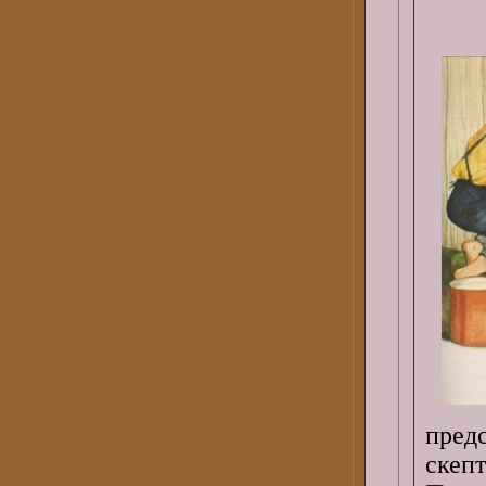
пред
скеп