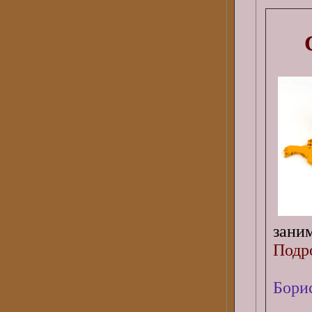
заним
Подро
Бори