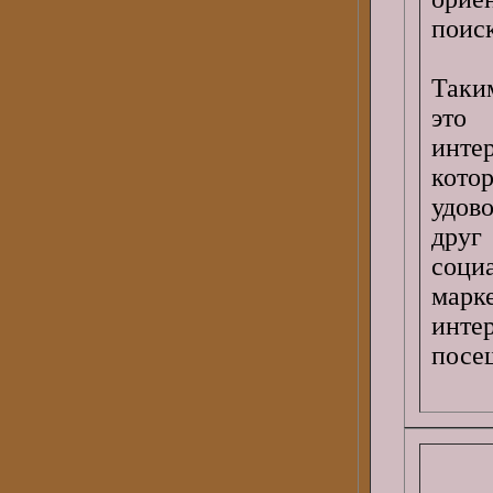
поис
Таки
это
инт
ко
удов
друг
соци
марк
инте
посе