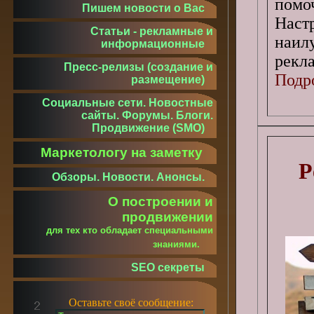
помо
Пишем новости о Вас
Наст
Статьи - рекламные и
наил
информационные
рекла
Пресс-релизы (создание и
Подро
размещение)
Социальные сети. Новостные
сайты. Форумы. Блоги.
Продвижение (SMO)
Маркетологу на заметку
Р
Обзоры. Новости. Анонсы.
О построении и
продвижении
для тех кто обладает специальными
знаниями.
SEO секреты
Оставьте своё сообщение: