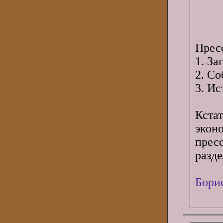
Прес
1. За
2. Со
3. Ис
Кста
экон
прес
разде
Бори