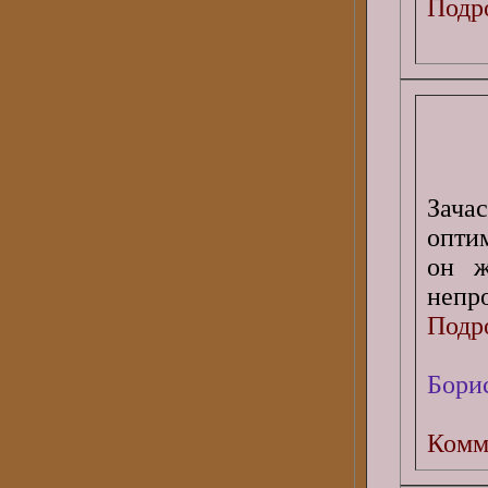
Подро
Зача
опти
он ж
непро
Подро
Бори
Комм