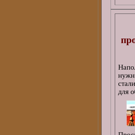
пр
Напо
нужн
стал
для о
Прос