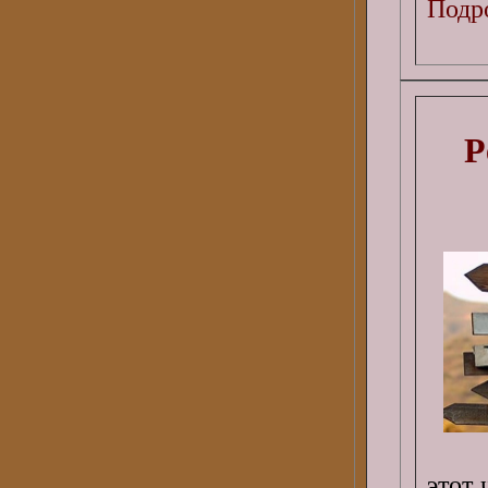
Подро
Р
этот