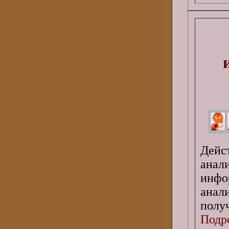
Дейс
анал
инфо
анал
получ
Подро