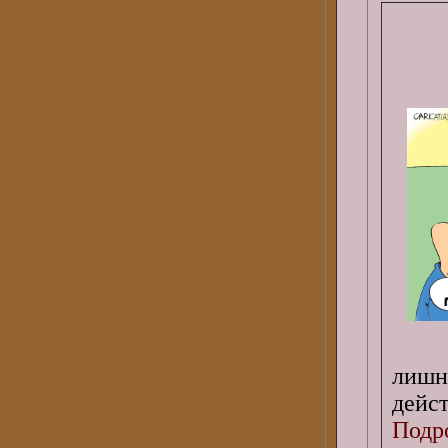
лишн
дейс
Подро