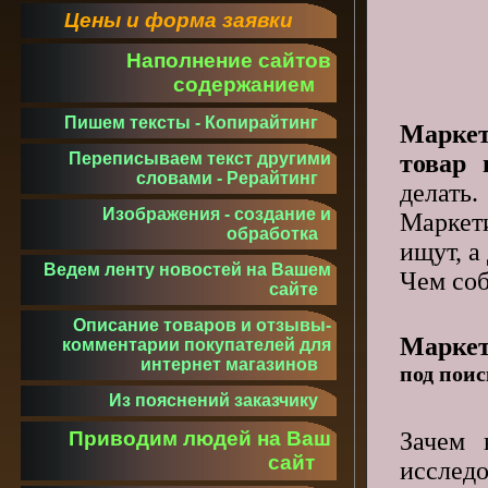
Цены и форма заявки
Наполнение сайтов
содержанием
Пишем тексты - Копирайтинг
Марке
товар 
Переписываем текст другими
словами - Рерайтинг
делать.
Изображения - создание и
Маркет
обработка
ищут, а
Ведем ленту новостей на Вашем
Чем соб
сайте
Описание товаров и отзывы-
Маркет
комментарии покупателей для
интернет магазинов
под пои
Из пояснений заказчику
Зачем 
Приводим людей на Ваш
сайт
исслед