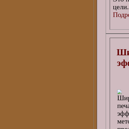
цели.
Подро
Ши
эф