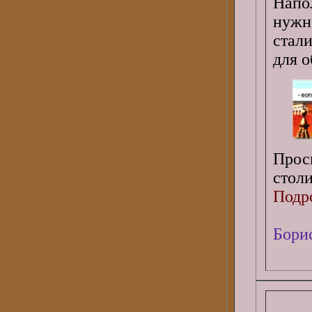
Напо
нужн
стал
для о
Прос
стол
Подро
Бори