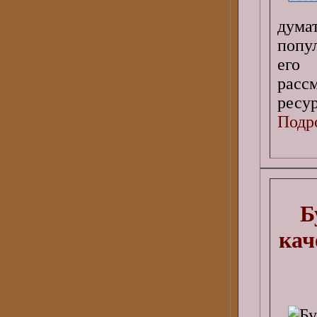
дума
попу
его 
расс
ресур
Подро
Б
кач