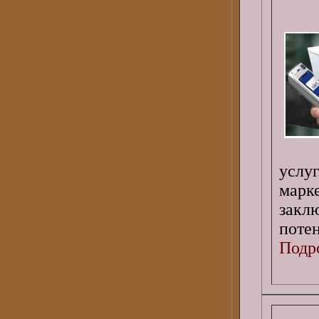
услуг
марк
зак
поте
Подро