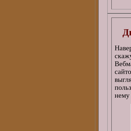
Д
Наве
скаж
Вебм
сайт
выг
польз
нему 