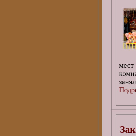
мест
комн
заня
Подро
Зак