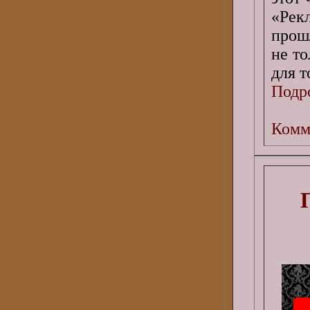
«Рек
прошл
не то
для т
Подро
Комм