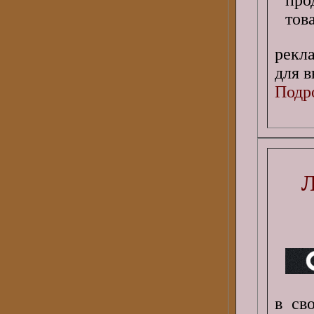
рекл
для в
Подро
Л
в св