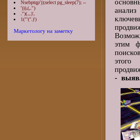
основн
Nsebptqp'));select pg_sleep(7); --
'))),(,.")
анализ
.")(.,.)',
ключе
1("'(''.)')
продви
Маркетологу на заметку
Возмож
этим ф
поиско
этого
продвиж
- выяв