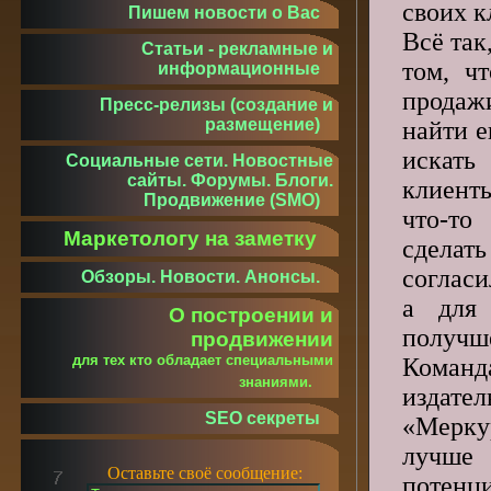
своих к
Пишем новости о Вас
Всё так
Статьи - рекламные и
том, ч
информационные
прода
Пресс-релизы (создание и
размещение)
найти е
искат
Социальные сети. Новостные
сайты. Форумы. Блоги.
клиен
Продвижение (SMO)
что-то
Маркетологу на заметку
сделат
согласи
Обзоры. Новости. Анонсы.
а для
О построении и
получше
продвижении
для тех кто обладает специальными
Команд
знаниями.
издат
SEO секреты
«Мерку
лучше
Оставьте своё сообщение:
потенц