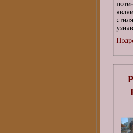
поте
явля
стил
узна
Подро
Р