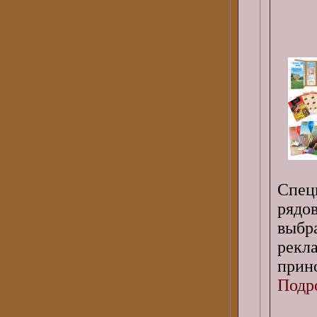
Спец
рядов
выбра
рек
прин
Подро