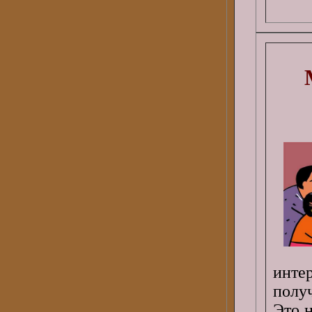
инте
полу
Это 