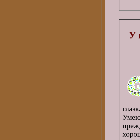
У 
глаз
Умею
преж
хоро