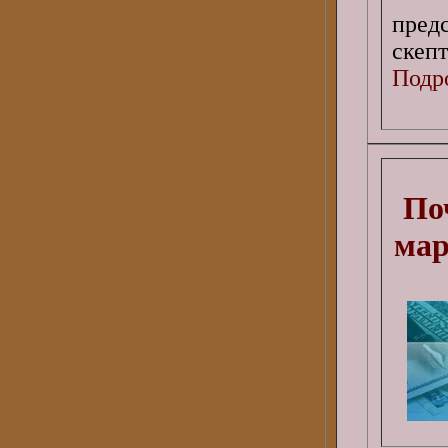
пред
скеп
Подро
По
мар