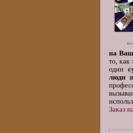
все
на Ваш
то, как
один
су
люди п
профес
вызыв
использ
Заказ н