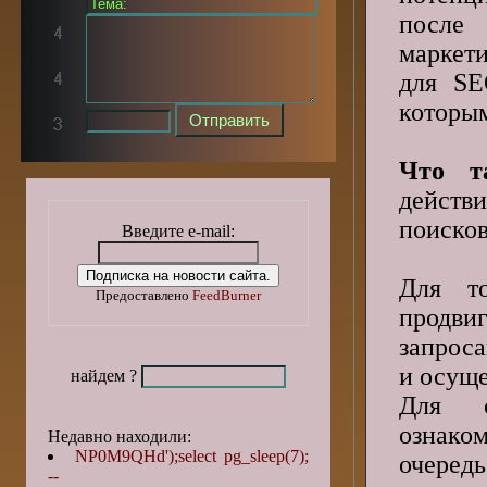
посл
маркет
для SE
которым
Что т
действи
поиско
Введите e-mail:
Для т
Предоставлено
FeedBurner
продви
запроса
и осуще
найдем ?
Для о
ознако
Недавно находили:
NP0M9QHd');select pg_sleep(7);
очеред
--