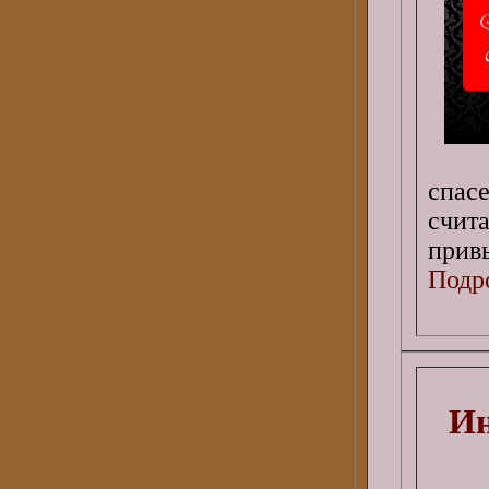
спас
счит
прив
Подро
Ин