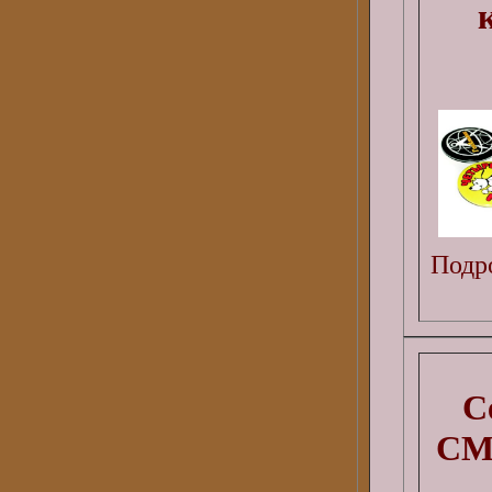
Подро
С
СМ