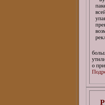
боль
утил
о пр
Подро
Р