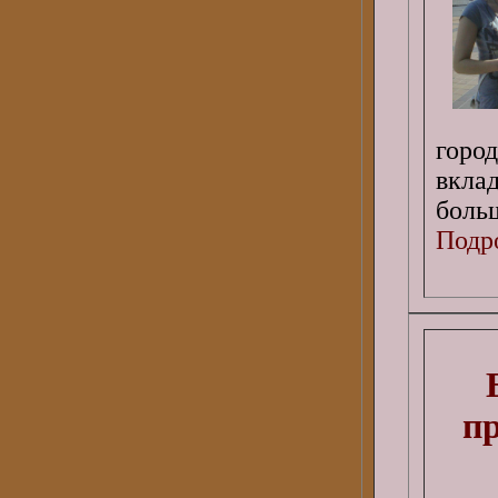
гор
вкла
больш
Подро
п