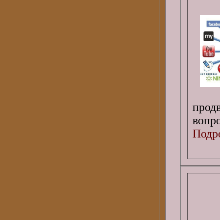
прод
вопро
Подро