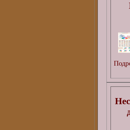
Подро
Нес