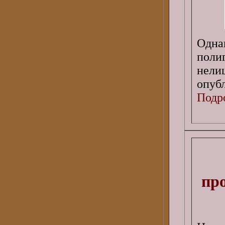
Одна
поли
нели
опубл
Подро
пр