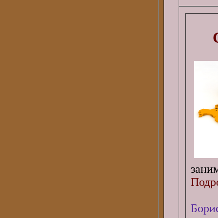
заним
Подро
Бори