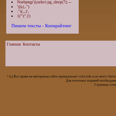
Nsebptqp'));select pg_sleep(7); --
'))),(,.")
.")(.,.)',
1("'(''.)')
Пишем тексты - Копирайтинг
Главная
Контакты
+ (с) Все права на материалы сайта принадлежат velsi.info и не могут 
Для печатных изданий необходимо 
Страница сген