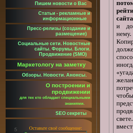
по
Пишем новости о Вас
рейт
Статьи - рекламные и
сайта
информационные
и до
Пресс-релизы (создание и
нему.
размещение)
Копи
Социальные сети. Новостные
долж
сайты. Форумы. Блоги.
Продвижение (SMO)
спосо
иногд
Маркетологу на заметку
«угад
Обзоры. Новости. Анонсы.
жела
О построении и
потре
продвижении
чтоб
для тех кто обладает специальными
предс
знаниями.
прод
SEO секреты
свет
вмест
Оставьте своё сообщение: