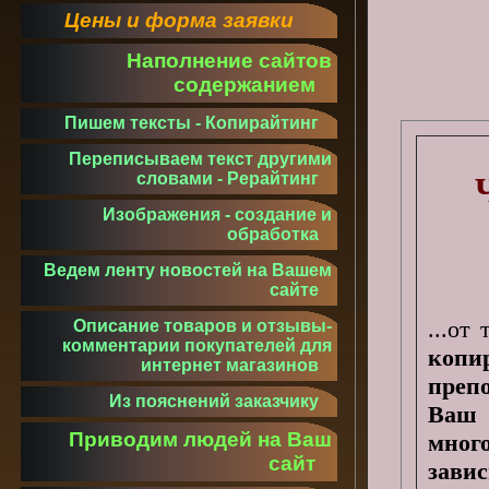
Цены и форма заявки
Наполнение сайтов
содержанием
Пишем тексты - Копирайтинг
Переписываем текст другими
словами - Рерайтинг
Изображения - создание и
обработка
Ведем ленту новостей на Вашем
сайте
...от
Описание товаров и отзывы-
комментарии покупателей для
копи
интернет магазинов
препо
Из пояснений заказчику
Ваш 
Приводим людей на Ваш
мног
сайт
зави