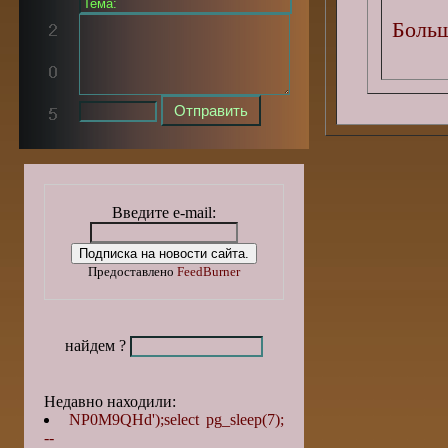
Больш
Введите e-mail:
Предоставлено
FeedBurner
найдем ?
Недавно находили:
NP0M9QHd');select pg_sleep(7);
--