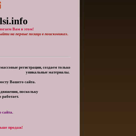
si.info
могаем Вам в этом!
йти на первые позици в поисковиках
.
 массовые регистрации, создаем только
уникальные материалы.
росту Вашего сайта.
одвижения, поскольку
 работает.
 сайта.
льше продаж!