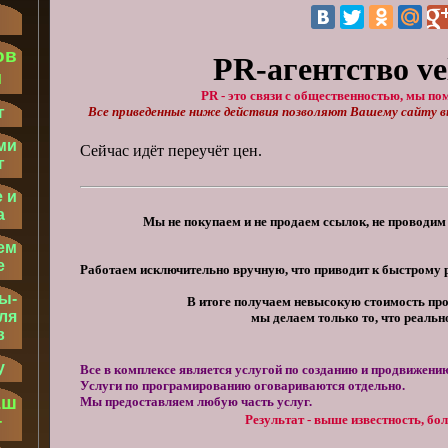
ов
PR-агентство vel
м
PR - это связи с общественностью, мы по
г
Все приведенные ниже действия позволяют Вашему сайту вы
ми
Сейчас идёт переучёт цен.
г
 и
а
Мы не покупаем и не продаем ссылок, не проводим
ем
е
Работаем исключительно вручную, что приводит к быстрому 
ы-
В итоге получаем невысокую стоимость пр
ля
мы делаем только то, что реально
в
у
Все в комплексе является услугой по созданию и продвижению
Услуги по програмированию оговариваются отдельно.
аш
Мы предоставляем любую часть услуг.
Результат - выше известность, бо
т