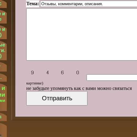
Тема:
с
 и
е
 и
)
ые
и.
)
у
.
картинке)
 и
не забудьте упомянуть как с вами можно связаться
ии
ыми
.
ы