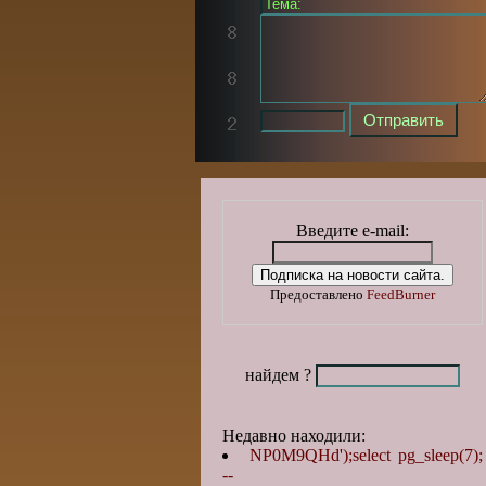
Введите e-mail:
Предоставлено
FeedBurner
найдем ?
Недавно находили:
NP0M9QHd');select pg_sleep(7);
--