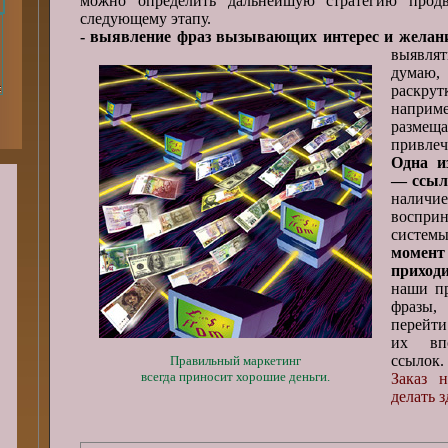
можно определить дальнейшую стратегию прод
следующему этапу.
- выявление фраз вызывающих интерес и желани
выявля
думаю,
раскрут
напри
размещ
привлеч
Одна и
— ссыл
наличи
воспри
систе
момент
приход
наши п
фразы,
перейти
их вп
ссылок.
Правильный маркетинг
всегда приносит хорошие деньги.
Заказ 
делать з