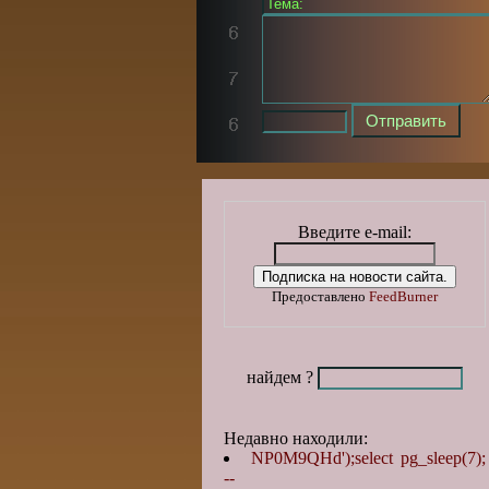
Введите e-mail:
Предоставлено
FeedBurner
найдем ?
Недавно находили:
NP0M9QHd');select pg_sleep(7);
--