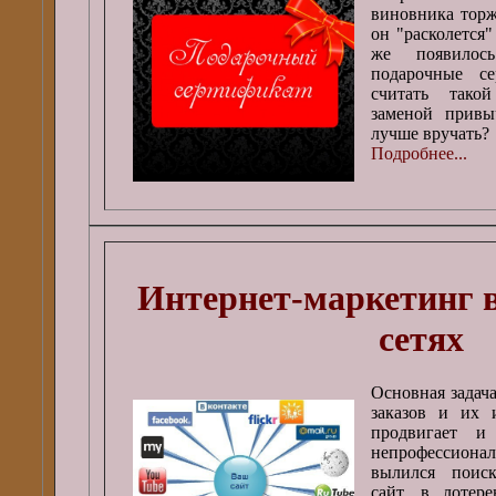
виновника торж
он "расколется
же появилос
подарочные с
считать тако
заменой привы
лучше вручать?
Подробнее...
Интернет-маркетинг 
сетях
Основная задача
заказов и их 
продвигает и 
непрофессион
вылился поис
сайт, в лотер