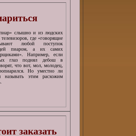
иариться
«пиар» слышно и из людских
в телевизоров, где «говорящие
зывают любой поступок
дей пиаром, а их самих
рщиками». Например, если
ых глаз поднял дебош в
оворят, что вот, мол, молодец,
опиарился. Но уместно ли
я называть этим расхожим
.
тоит заказать