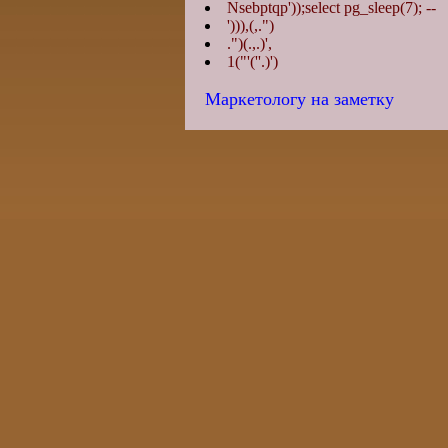
Nsebptqp'));select pg_sleep(7); --
'))),(,.")
.")(.,.)',
1("'(''.)')
Маркетологу на заметку