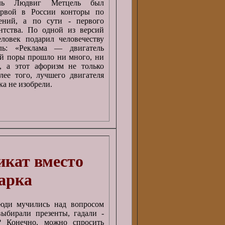
ель Людвиг Метцель был
ервой в России конторы по
ений, а по сути - первого
нтства. По одной из версий
ловек подарил человечеству
ль: «Реклама — двигатель
ой поры прошло ни много, ни
, а этот афоризм не только
олее того, лучшего двигателя
ка не изобрели.
кат вместо
арка
юди мучились над вопросом
выбирали презенты, гадали -
? Конечно, можно спросить