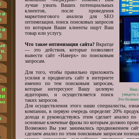
с
лучше узнать Ваших потенциальных
клиентов, после проведения
 и
маркетингового анализа для SEO
е
оптимизации. поиск поисковых запросов
по которым Ваши клиенты ищут Ваш
 и
товар или услугу.
)
Что такое оптимизация сайта?
Вкратце
ые
— это действия, которые позволяют
и.
вывести сайт «Наверх» по поисковым
)
запросам.
у
Для того, чтобы правильно приложить
усилия и продвигать сайт в интернете
.
именно по тем поисковым запросам,
 и
которые интересуют Вашу целевую
Наш 
аудиторию, и осуществляется поиск
увидеть с
ии
Это большо
таких запросов.
ыми
Для осуществления этого наши специалисты, озн
.
компании, в первую очередь определят 20% продук
дохода и руководствуясь этим сделает анализ по
ы
основные ключевые фразы по которым должно прово
Возможно Вы уже занимались продвижением сайт
сделаем анализ по этим поисковым запросам позиции