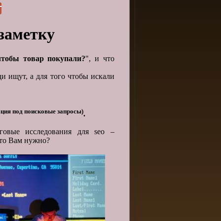
заметку
чтобы товар покупали?
", и что
ди ищут, а для того чтобы искали
ация под поисковые запросы)
.
говые исследования для seo –
что Вам нужно?