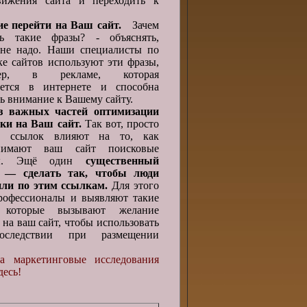
вижения сайта и переходить к
е перейти на Ваш сайт.
Зачем
ть такие фразы? - объяснять,
 не надо. Наши специалисты по
ке сайтов используют эти фразы,
мер, в рекламе, которая
ается в интернете и способна
ь внимание к Вашему сайту.
з важных частей оптимизации
ки на Ваш сайт.
Так вот, просто
е ссылок влияют на то, как
нимают ваш сайт поисковые
мы. Эщё один
существенный
 — сделать так, чтобы люди
или по этим ссылкам.
Для этого
рофессионалы и выявляют такие
 которые вызывают желание
 на ваш сайт, чтобы использовать
оследствии при размещении
на маркетинговые исследования
десь!