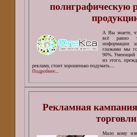
полиграфическую 
продукци
А Вы знаете, ч
всё равно 
информации з
глазками мы г
90%. Умеющий ч
из этого, преж
рекламу, стоит хорошенько подумать…
Подробнее...
Рекламная кампания 
торговли
Мало кому изв