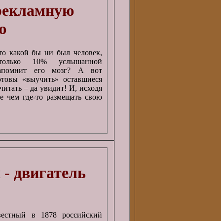
рекламную
ю
то какой бы ни был человек,
только 10% услышанной
апомнит его мозг? А вот
отовы «выучить» оставшиеся
итать – да увидит! И, исходя
де чем где-то размещать свою
- двигатель
естный в 1878 российский