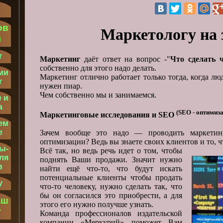
ов
Маркетологу на 
м
г
Маркетинг
даёт ответ на вопрос -"
Что сделать 
собственно для этого надо делать.
ми
Маркетинг отлично работает только тогда, когда лю
г
нужен пиар.
Чем собственно мы и занимаемся.
 и
а
(SEO - оптимиз
Маркетинговые исследования и SEO
ем
е
Зачем вообще это надо — проводить маркетин
оптимизации? Ведь вы знаете своих клиентов и то, 
ы-
Всё так, но ведь речь идет о том, чтобы
ля
поднять Ваши продажи. Значит нужно
в
найти ещё что-то, что будут искать
потенциальные клиенты чтобы продать
у
что-то человеку, нужно сделать так, что
бы он согласился это приобрести, а для
аш
этого его нужно получше узнать.
т
Команда профессионалов издательской
компании «Меркурий» поможет Вам