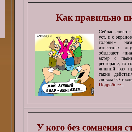
Как правильно п
Сейчас слово 
уст, и с экрано
головы» на
известных лю
обзывают «пиа
актёр с пьян
ресторане, то г
лишний раз пр
такие действи
словом? Отнюдь
Подробнее...
У кого без сомнения с