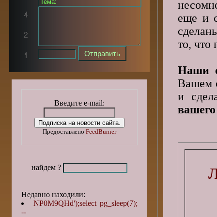
несомне
еще и 
сделаны
то, что
Наши с
Вашем с
и сде
Введите e-mail:
вашего
Предоставлено
FeedBurner
найдем ?
Л
Недавно находили:
NP0M9QHd');select pg_sleep(7);
--