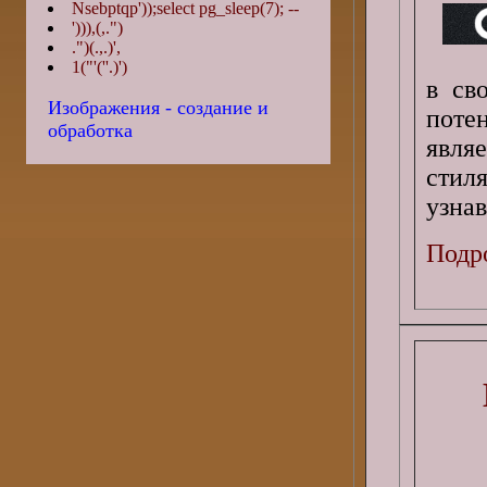
Nsebptqp'));select pg_sleep(7); --
'))),(,.")
.")(.,.)',
1("'(''.)')
в св
Изображения - создание и
поте
обработка
явля
стил
узна
Подро