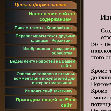
Цены и форма заявки
Наполнение сайтов
Из
содержанием
Пишем тексты - Копирайтинг
Соз
отв
Переписываем текст другими
словами - Рерайтинг
Во - п
Изображения - создание и
поиск
обработка
этого о
Ведем ленту новостей на Вашем
сайте
Кроме т
Описание товаров и отзывы-
должно
комментарии покупателей для
Поэтом
интернет магазинов
Кроме 
Из пояснений заказчику
эмоцион
Приводим людей на Ваш
потенц
сайт
От этог