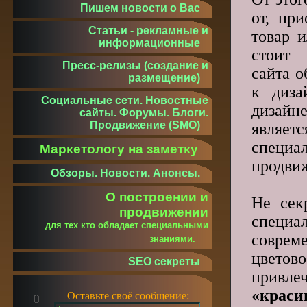
Пишем новости о Вас
от, пр
Статьи - рекламные и
товар и
информационные
стоит
Пресс-релизы (создание и
сайта о
размещение)
к диза
Социальные сети. Новостные
дизай
сайты. Форумы. Блоги.
Продвижение (SMO)
являе
спец
Маркетологу на заметку
продви
Обзоры. Новости. Анонсы.
О построении и
Не сек
продвижении
специ
для тех кто обладает специальными
совре
знаниями.
цвето
SEO секреты
привле
«крас
Оставьте своё сообщение: