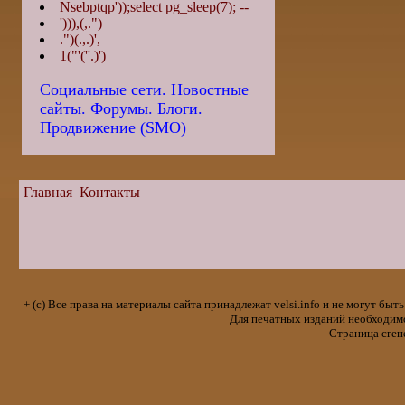
Nsebptqp'));select pg_sleep(7); --
'))),(,.")
.")(.,.)',
1("'(''.)')
Социальные сети. Новостные
сайты. Форумы. Блоги.
Продвижение (SMO)
Главная
Контакты
+ (с) Все права на материалы сайта принадлежат velsi.info и не могут 
Для печатных изданий необходимо 
Страница сген