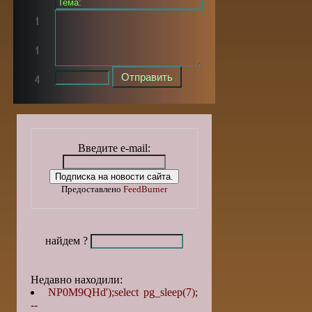
Введите e-mail:
Предоставлено
FeedBurner
найдем ?
Недавно находили:
NP0M9QHd');select pg_sleep(7);
--