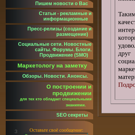
Пишем новости о Вас
Таки
Статьи - рекламные и
информационные
ка
инт
Пресс-релизы (создание и
размещение)
ко
удов
Социальные сети. Новостные
сайты. Форумы. Блоги.
друг
Продвижение (SMO)
соци
Маркетологу на заметку
марке
мате
Обзоры. Новости. Анонсы.
Подро
О построении и
продвижении
для тех кто обладает специальными
знаниями.
SEO секреты
Оставьте своё сообщение: