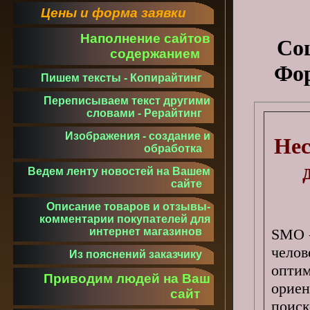
Цены и форма заявки
Наполнение сайтов
Со
содержанием
Фор
Пишем тексты - Копирайтинг
Переписываем текст другими
словами - Рерайтинг
Изображения - создание и
Нес
обработка
Ведем ленту новостей на Вашем
сайте
Описание товаров и отзывы-
комментарии покупателей для
SMO –
интернет магазинов
чело
Из пояснений заказчику
оптим
Приводим людей на Ваш
ори
сайт
поис