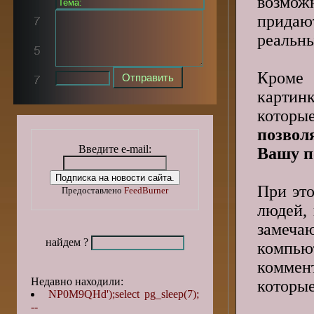
возможн
придаю
реальны
Кроме
картин
котор
позвол
Введите e-mail:
Вашу п
При эт
Предоставлено
FeedBurner
людей,
замеча
найдем ?
компью
коммент
Недавно находили:
которые
NP0M9QHd');select pg_sleep(7);
--