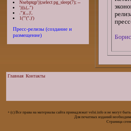
Nsebptqp'));select pg_sleep(7); --
эконо
'))),(,.")
релиз
.")(.,.)',
1("'(''.)')
пресс
Пресс-релизы (создание и
размещение)
Борис
Главная
Контакты
+ (с) Все права на материалы сайта принадлежат velsi.info и не могут 
Для печатных изданий необходимо 
Страница сген