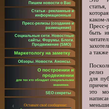
Пишем новости о Вас
статья
Статьи - рекламные и
котора
информационные
каком-
Пресс-релизы (создание и
Пресс-
размещение)
быть и
Социальные сети. Новостные
читате
сайты. Форумы. Блоги.
Продвижение (SMO)
захотел
а также
Маркетологу на заметку
Обзоры. Новости. Анонсы.
Поско
О построении и
релиз 
продвижении
для пу
для тех кто обладает специальными
причем
знаниями.
это мо
SEO секреты
написа
меньши
Оставьте своё сообщение: