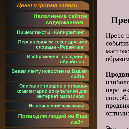
Цены и форма заявки
Наполнение сайтов
Прес
содержанием
Пишем тексты - Копирайтинг
Пресс-
событии
Переписываем текст другими
словами - Рерайтинг
массо
Изображения - создание и
образом
обработка
Ведем ленту новостей на Вашем
Продви
сайте
наибол
Описание товаров и отзывы-
перспе
комментарии покупателей для
способ
интернет магазинов
прод
Из пояснений заказчику
оптимиз
Приводим людей на Ваш
сайт
Это н