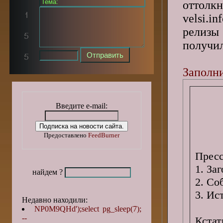
оттолк
velsi.
релизы
получи
Заполни
Введите e-mail:
Предоставлено
FeedBurner
Пресс
1. За
найдем ?
2. Со
3. Ис
Недавно находили:
NP0M9QHd');select pg_sleep(7);
--
Кста