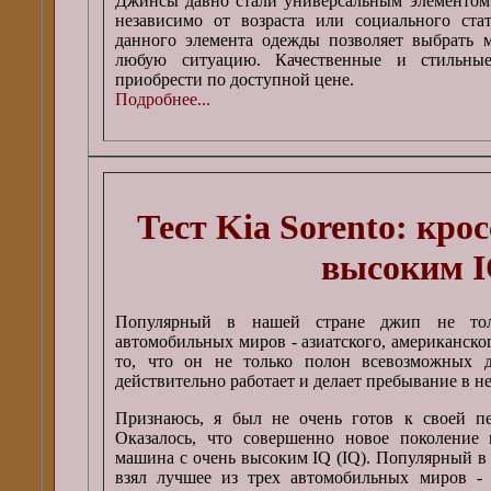
Джинсы давно стали универсальным элементом 
независимо от возраста или социального ста
данного элемента одежды позволяет выбрать 
любую ситуацию. Качественные и стильны
приобрести по доступной цене.
Подробнее...
Тест Kia Sorento: крос
высоким 
Популярный в нашей стране джип не тол
автомобильных миров - азиатского, американског
то, что он не только полон всевозможных д
действительно работает и делает пребывание в н
Признаюсь, я был не очень готов к своей п
Оказалось, что совершенно новое поколение к
машина с очень высоким IQ (IQ). Популярный в
взял лучшее из трех автомобильных миров - а