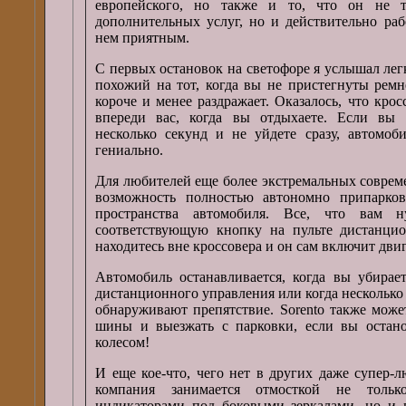
европейского, но также и то, что он не 
дополнительных услуг, но и действительно раб
нем приятным.
С первых остановок на светофоре я услышал легк
похожий на тот, когда вы не пристегнуты ремн
короче и менее раздражает. Оказалось, что кро
впереди вас, когда вы отдыхаете. Если вы о
несколько секунд и не уйдете сразу, автомоб
гениально.
Для любителей еще более экстремальных соврем
возможность полностью автономно припарков
пространства автомобиля. Все, что вам н
соответствующую кнопку на пульте дистанцио
находитесь вне кроссовера и он сам включит двиг
Автомобиль останавливается, когда вы убирае
дистанционного управления или когда несколько 
обнаруживают препятствие. Sorento также може
шины и выезжать с парковки, если вы остан
колесом!
И еще кое-что, чего нет в других даже супер-
компания занимается отмосткой не тольк
индикаторами под боковыми зеркалами, но и 