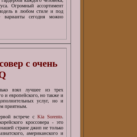
гардероба каждого человека,
туса. Огромный ассортимент
модель в любом стиле и под
е варианты сегодня можно
совер с очень
IQ
ько взял лучшее из трех
о и европейского, но также и
ополнительных услуг, но и
ем приятным.
ервой встрече с
Kia Sorento
.
орейского кроссовера - это
 нашей стране джип не только
зиатского, американского и