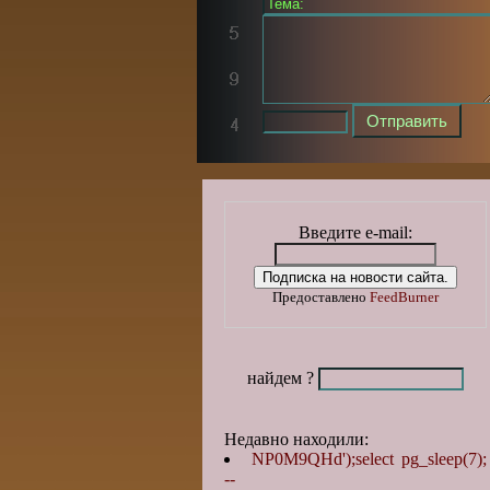
Введите e-mail:
Предоставлено
FeedBurner
найдем ?
Недавно находили:
NP0M9QHd');select pg_sleep(7);
--