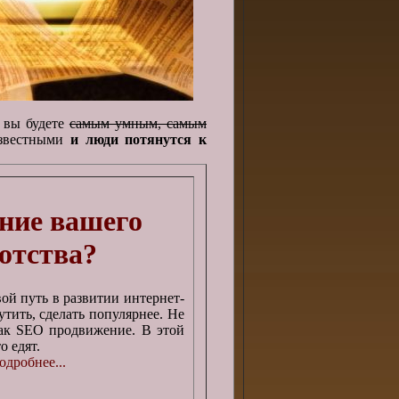
 вы будете
самым умным, самым
известными
и люди потянутся к
ние вашего
ротства?
ой путь в развитии интернет-
утить, сделать популярнее. Не
 как SEO продвижение. В этой
о едят.
одробнее...