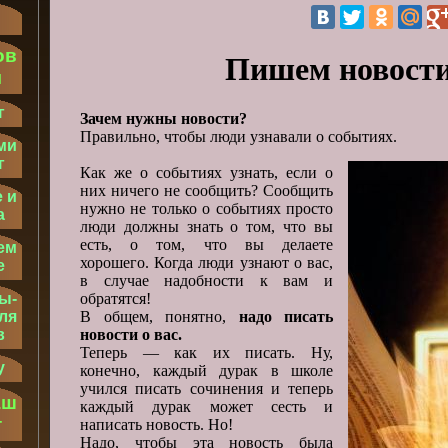
ов
Пишем новости
м
г
Зачем нужны новости?
Правильно, чтобы люди узнавали о событиях.
ми
г
Как же о событиях узнать, если о
них ничего не сообщить? Сообщить
 и
нужно не только о событиях просто
а
люди должны знать о том, что вы
есть, о том, что вы делаете
ем
хорошего. Когда люди узнают о вас,
е
в случае надобности к вам и
обратятся!
ы-
В общем, понятно,
надо писать
ля
новости о вас.
в
Теперь — как их писать. Ну,
у
конечно, каждый дурак в школе
учился писать сочинения и теперь
аш
каждый дурак может сесть и
т
написать новость. Но!
Надо, чтобы эта новость была