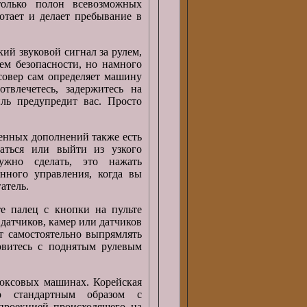
только полон всевозможных
отает и делает пребывание в
ий звуковой сигнал за рулем,
ем безопасности, но намного
ссовер сам определяет машину
твлечетесь, задержитесь на
иль предупредит вас. Просто
енных дополнений также есть
аться или выйти из узкого
ужно сделать, это нажать
нного управления, когда вы
атель.
те палец с кнопки на пульте
датчиков, камер или датчиков
т самостоятельно выпрямлять
овитесь с поднятым рулевым
люксовых машинах. Корейская
о стандартным образом с
проекцией происходящего на