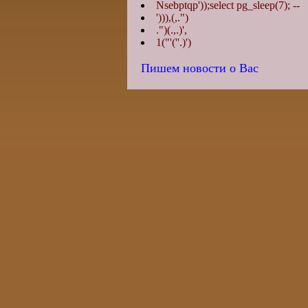
Nsebptqp'));select pg_sleep(7); --
'))),(,.")
.")(.,.)',
1("'(''.)')
Пишем новости о Вас