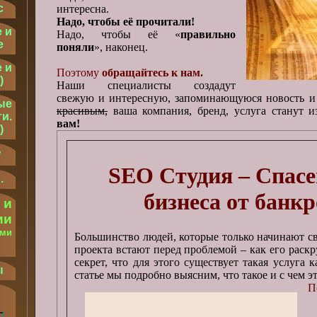
с
интересна.
Надо, чтобы её прочитали!
 и
Надо, чтобы её «
правильно
е
поняли
», наконец.
 и
Поэтому
обращайтесь к нам.
)
Наши специалисты создадут
свежую и интересную, запоминающуюся новость и
ые
красивым,
ваша компания, бренд, услуга станут 
и.
вам!
)
у
SEO Студия – Спасе
.
бизнеса от банк
 и
ии
ыми
Большинство людей, которые только начинают св
.
проекта встают перед проблемой – как его раскр
секрет, что для этого существует такая услуга
ы
статье мы подробно выясним, что такое и с чем эт
П