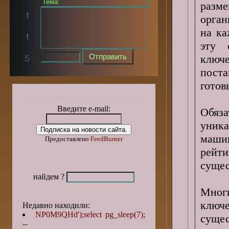
раз
орган
на ка
эту 
ключе
пост
готов
Введите e-mail:
Обяза
уника
маши
Предоставлено
FeedBurner
рейти
сущес
найдем ?
Мног
ключ
Недавно находили:
NP0M9QHd');select pg_sleep(7);
сущес
--