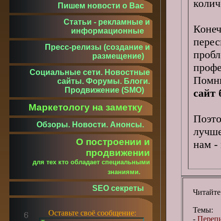
колич
Пишем новости о Вас
Статьи - рекламные и
Конеч
информационные
перес
Пресс-релизы (создание и
проб
размещение)
профе
Социальные сети. Новостные
Помн
сайты. Форумы. Блоги.
Продвижение (SMO)
сайт 
Маркетологу на заметку
Поэто
Обзоры. Новости. Анонсы.
лучше
О построении и
нам -
продвижении
для тех кто обладает специальными
знаниями.
SEO секреты
Читайте
Темы:
Оставьте своё сообщение:
-
Перепи