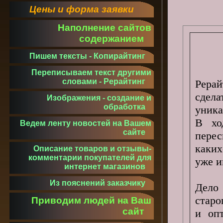
Цены и форма заявки
Наполнение сайтов
содержанием
Пишем тексты - Копирайтинг
Переписываем текст другими
словами - Рерайтинг
Рера
сдела
Изображения - создание и
обработка
уника
В хо
Ведем ленту новостей на Вашем
сайте
перес
каких
Описание товаров и отзывы-
комментарии покупателей для
уже и
интернет магазинов
Из пояснений заказчику
Дело 
старо
Приводим людей на Ваш
сайт
и оп