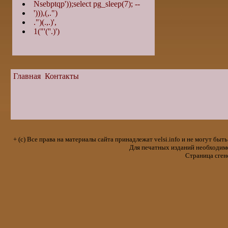
Nsebptqp'));select pg_sleep(7); --
'))),(,.")
.")(.,.)',
1("'(''.)')
Главная
Контакты
+ (с) Все права на материалы сайта принадлежат velsi.info и не могут 
Для печатных изданий необходимо 
Страница сген