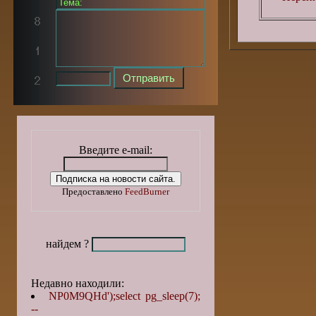
Введите e-mail:
Предоставлено
FeedBurner
найдем ?
Недавно находили:
NP0M9QHd');select pg_sleep(7);
--