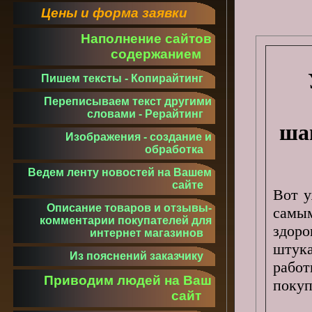
Цены и форма заявки
Наполнение сайтов
содержанием
Пишем тексты - Копирайтинг
Переписываем текст другими
словами - Рерайтинг
ша
Изображения - создание и
обработка
Ведем ленту новостей на Вашем
сайте
Вот у
Описание товаров и отзывы-
самы
комментарии покупателей для
здор
интернет магазинов
штук
Из пояснений заказчику
рабо
Приводим людей на Ваш
покуп
сайт