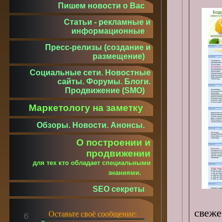
Пишем новости о Вас
Статьи - рекламные и
информационные
Пресс-релизы (создание и
размещение)
Социальные сети. Новостные
сайты. Форумы. Блоги.
Продвижение (SMO)
Маркетологу на заметку
Обзоры. Новости. Анонсы.
О построении и
продвижении
для тех кто обладает специальными
знаниями.
SEO секреты
свеже
Оставьте своё сообщение: