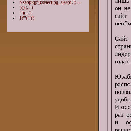
лишь 
Nsebptqp'));select pg_sleep(7); --
он не
'))),(,.")
.")(.,.)',
сайт
1("'(''.)')
необх
Сайт
стран
лидер
годах.
Юзаб
расп
позв
удобн
И осо
раз р
и оф
реги