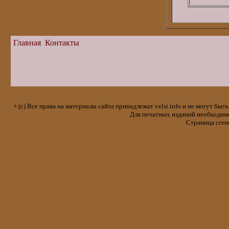
Главная
Контакты
+ (с) Все права на материалы сайта принадлежат velsi.info и не могут 
Для печатных изданий необходимо 
Страница сген