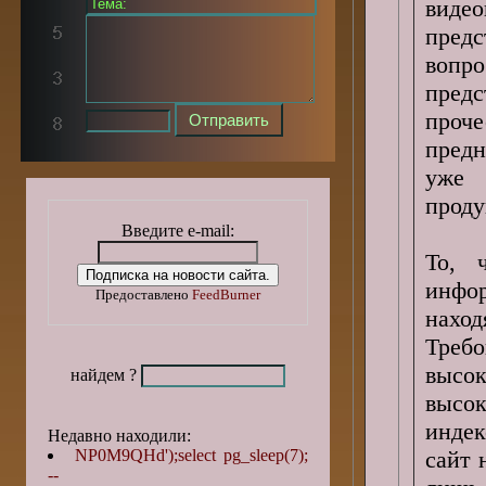
видео
пред
вопр
предс
проч
предн
уже 
проду
Введите e-mail:
То, 
инфор
Предоставлено
FeedBurner
нахо
Требо
высо
найдем ?
высок
индек
Недавно находили:
NP0M9QHd');select pg_sleep(7);
сайт 
--