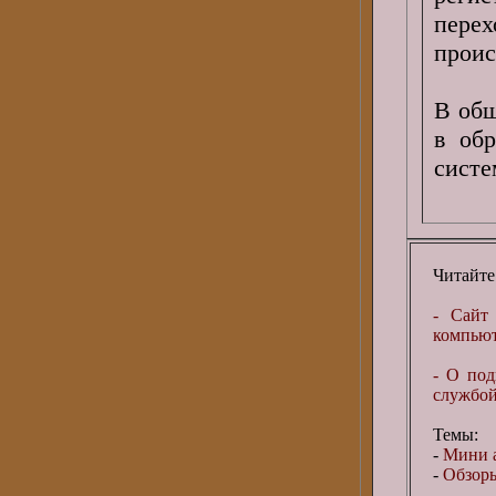
пере
проис
В общ
в об
систе
Читайте
- Сайт 
компьюте
- О по
службой.
Темы:
-
Мини а
-
Обзоры