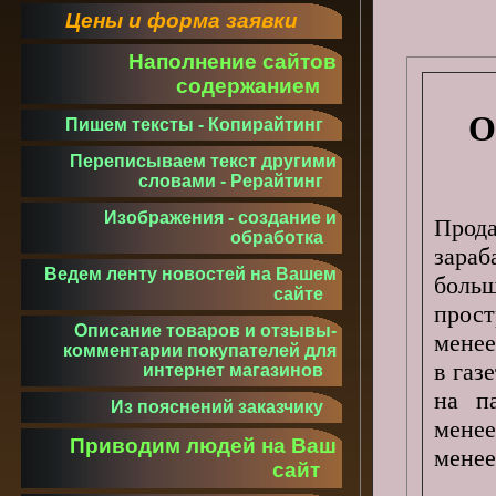
Цены и форма заявки
Наполнение сайтов
содержанием
О
Пишем тексты - Копирайтинг
Переписываем текст другими
словами - Рерайтинг
Изображения - создание и
Прод
обработка
зараб
Ведем ленту новостей на Вашем
больш
сайте
прост
Описание товаров и отзывы-
менее
комментарии покупателей для
в газ
интернет магазинов
на п
Из пояснений заказчику
менее
Приводим людей на Ваш
менее
сайт