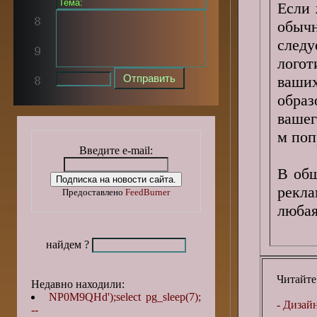
Если 
обыч
след
лого
ваших
обра
вашег
м поп
Введите e-mail:
В общ
рекл
Предоставлено
FeedBurner
любая
найдем ?
Читайте
Недавно находили:
NP0M9QHd');select pg_sleep(7);
- Дизай
--