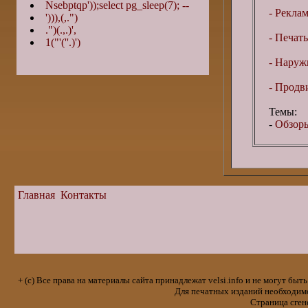
Nsebptqp'));select pg_sleep(7); --
- Реклам
'))),(,.")
.")(.,.)',
- Печать
1("'(''.)')
- Наружн
- Продв
Темы:
-
Обзоры
Главная
Контакты
+ (с) Все права на материалы сайта принадлежат velsi.info и не могут 
Для печатных изданий необходимо 
Страница сген