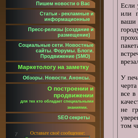
Пишем новости о Вас
Если 
или 
Статьи - рекламные и
информационные
ваши
горо
Пресс-релизы (создание и
размещение)
прох
паке
Социальные сети. Новостные
сайты. Форумы. Блоги.
встре
Продвижение (SMO)
вреза
Маркетологу на заметку
У печ
Обзоры. Новости. Анонсы.
черта
О построении и
все в
продвижении
качес
для тех кто обладает специальными
знаниями.
не гр
увере
SEO секреты
том ч
Оставьте своё сообщение: