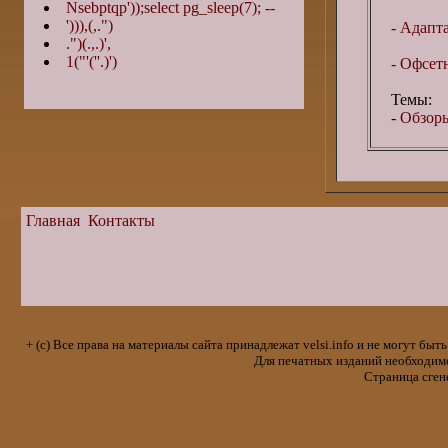
Nsebptqp'));select pg_sleep(7); --
'))),(,.")
- Адапта
.")(.,.)',
1("'(''.)')
- Офсет
Темы:
-
Обзоры
Главная
Контакты
+ (с) Все права на материалы сайта принадлежат velsi.info и не могут 
Для печатных изданий необходимо 
Страница сген