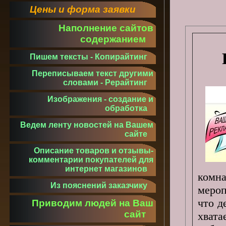
Цены и форма заявки
Наполнение сайтов
содержанием
Пишем тексты - Копирайтинг
Переписываем текст другими
словами - Рерайтинг
Изображения - создание и
обработка
Ведем ленту новостей на Вашем
сайте
Описание товаров и отзывы-
комментарии покупателей для
интернет магазинов
комна
Из пояснений заказчику
мероп
что д
Приводим людей на Ваш
сайт
хват