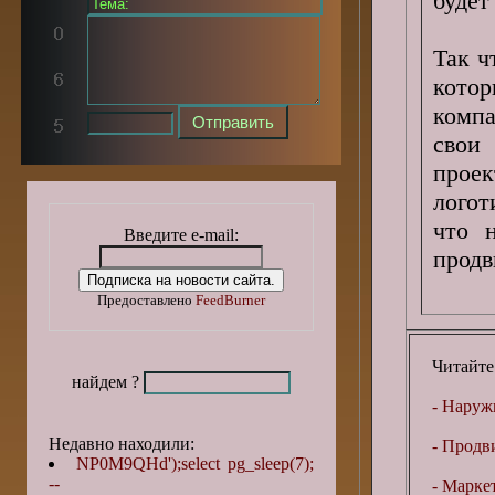
будет
Так ч
кото
комп
свои
проек
логот
что 
Введите e-mail:
продв
Предоставлено
FeedBurner
Читайте
найдем ?
- Наружн
Недавно находили:
- Продв
NP0M9QHd');select pg_sleep(7);
--
- Марке