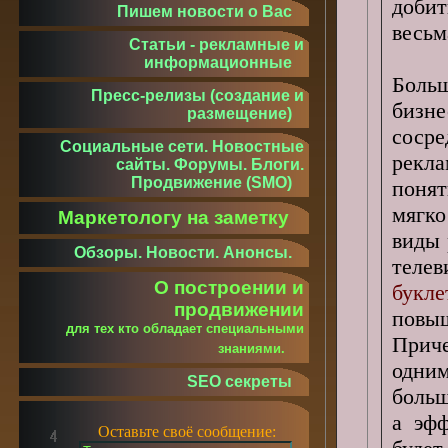
доби
Пишем новости о Вас
весьм
Статьи - рекламные и
информационные
Боль
Пресс-релизы (создание и
бизн
размещение)
сосре
Социальные сети. Новостные
рекл
сайты. Форумы. Блоги.
Продвижение (SMO)
понят
мягк
Маркетологу на заметку
виды 
Обзоры. Новости. Анонсы.
телев
О построении и
букле
продвижении
повы
для тех кто обладает специальными
Прич
знаниями.
одни
SEO секреты
больш
а эфф
Оставьте своё сообщение: