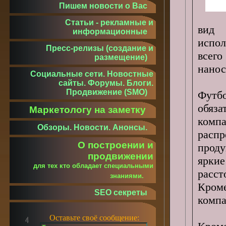
Пишем новости о Вас
Статьи - рекламные и
вид 
информационные
испол
Пресс-релизы (создание и
всег
размещение)
нанос
Социальные сети. Новостные
сайты. Форумы. Блоги.
Продвижение (SMO)
Футб
обяз
Маркетологу на заметку
комп
Обзоры. Новости. Анонсы.
расп
О построении и
проду
продвижении
яркие
для тех кто обладает специальными
расс
знаниями.
Кром
SEO секреты
компа
Оставьте своё сообщение: