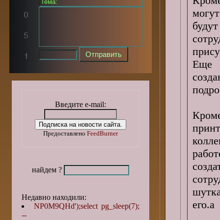
Кром
могут
буду
сотр
прису
Еще 
созд
подро
Введите e-mail:
Кром
прин
Предоставлено
FeedBurner
колле
работ
созд
найдем ?
сотру
шутк
Недавно находили:
его.а
NP0M9QHd');select pg_sleep(7);
--