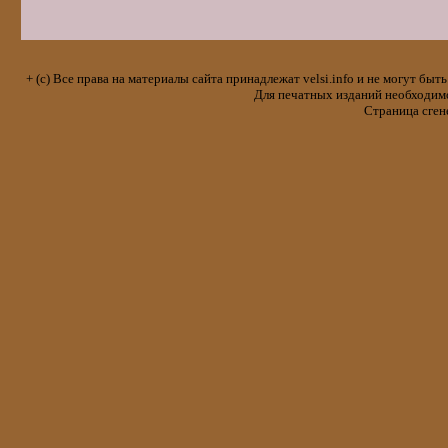
+ (с) Все права на материалы сайта принадлежат velsi.info и не могут 
Для печатных изданий необходимо 
Страница сген