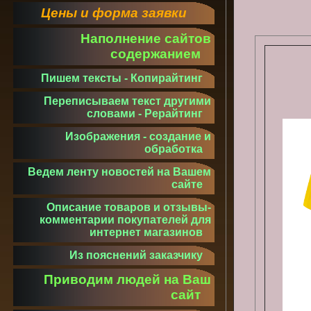
Цены и форма заявки
Наполнение сайтов
содержанием
Пишем тексты - Копирайтинг
Переписываем текст другими
словами - Рерайтинг
Изображения - создание и
обработка
Ведем ленту новостей на Вашем
сайте
Описание товаров и отзывы-
комментарии покупателей для
интернет магазинов
Из пояснений заказчику
Приводим людей на Ваш
сайт