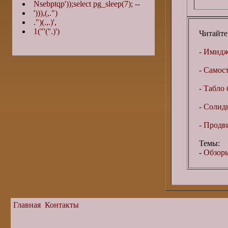
Nsebptqp'));select pg_sleep(7); --
'))),(,.")
.")(.,.)',
1("'(''.)')
Читайте
- Имидже
- Самос
- Табло 
- Солид
- Продв
Темы:
-
Обзоры
Главная
Контакты