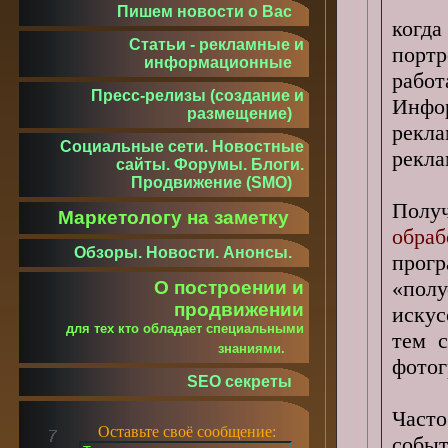
Пишем новости о Вас
когд
Статьи - рекламные и
порт
информационные
рабо
Пресс-релизы (создание и
Инфо
размещение)
рекла
Социальные сети. Новостные
рекла
сайты. Форумы. Блоги.
Продвижение (SMO)
Полу
Маркетологу на заметку
обра
Обзоры. Новости. Анонсы.
прогр
«пол
О построении и
продвижении
искус
для тех кто обладает специальными
тем 
знаниями.
фото
SEO секреты
Част
Оставьте своё сообщение:
событ