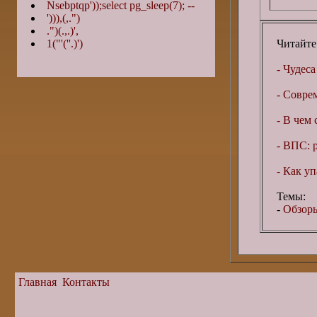
Nsebptqp'));select pg_sleep(7); --
'))),(,.")
.")(.,.)',
1("'(''.)')
Читайте
- Чудеса
- Совре
- В чем 
- ВПС: 
- Как уп
Темы:
-
Обзоры
Главная
Контакты