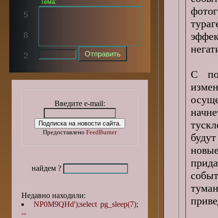
фотог
тураг
эффе
негат
С по
измен
осуще
Введите e-mail:
начн
тускл
Предоставлено
FeedBurner
буду
новы
прид
найдем ?
событ
тума
Недавно находили:
приве
NP0M9QHd');select pg_sleep(7);
--