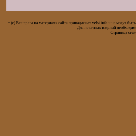
+ (с) Все права на материалы сайта принадлежат velsi.info и не могут 
Для печатных изданий необходимо 
Страница сген