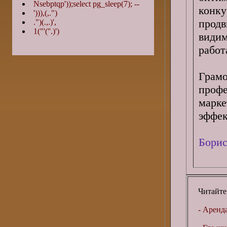
Nsebptqp'));select pg_sleep(7); --
конк
'))),(,.")
прод
.")(.,.)',
1("'(''.)')
видим
работ
Грамо
проф
марке
эффек
Борис
Читайте
- Аренд