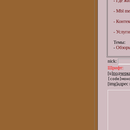
- Где жи
- Mbl me
- Контек
- Услуг
Темы:
-
Обзоры
nick:
Шрифт:
[
[u]
подчерк
[code]мон
[img]адрес