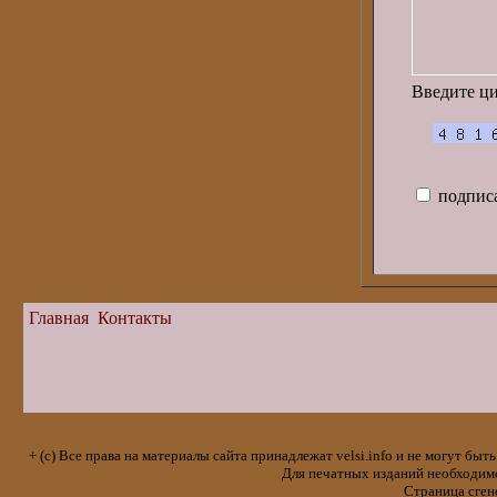
Введите ц
подписа
Главная
Контакты
+ (с) Все права на материалы сайта принадлежат velsi.info и не могут 
Для печатных изданий необходимо 
Страница сген