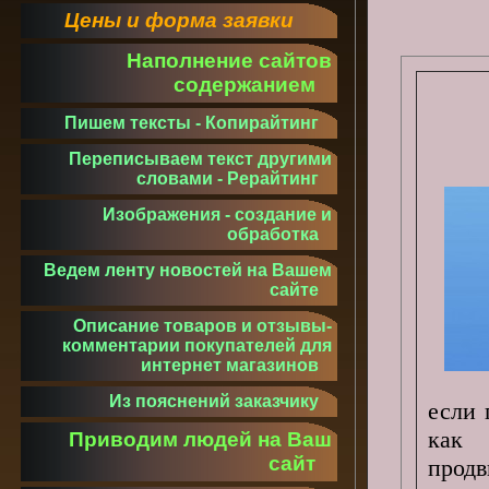
Цены и форма заявки
Наполнение сайтов
содержанием
Пишем тексты - Копирайтинг
Переписываем текст другими
словами - Рерайтинг
Изображения - создание и
обработка
Ведем ленту новостей на Вашем
сайте
Описание товаров и отзывы-
комментарии покупателей для
интернет магазинов
Из пояснений заказчику
если 
как 
Приводим людей на Ваш
сайт
продв