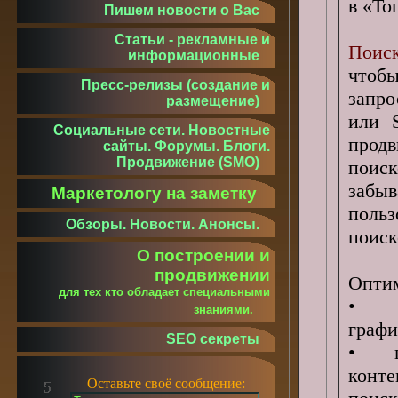
в «То
Пишем новости о Вас
Статьи - рекламные и
Поиск
информационные
чтобы
Пресс-релизы (создание и
запро
размещение)
или 
Социальные сети. Новостные
прод
сайты. Форумы. Блоги.
Продвижение (SMO)
поис
забыв
Маркетологу на заметку
польз
Обзоры. Новости. Анонсы.
поиск
О построении и
продвижении
Оптим
для тех кто обладает специальными
•
знаниями.
графи
SEO секреты
•
конт
Оставьте своё сообщение: