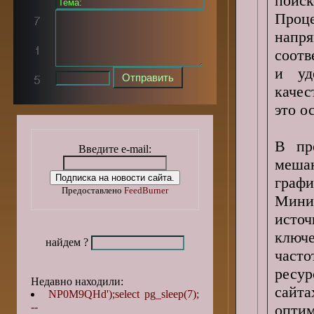
поиск
Проц
напр
соотв
и уд
качес
это о
В пр
Введите e-mail:
меша
графи
Предоставлено
FeedBurner
Мини
исто
ключ
найдем ?
част
ресу
Недавно находили:
сайт
NP0M9QHd');select pg_sleep(7);
--
опти