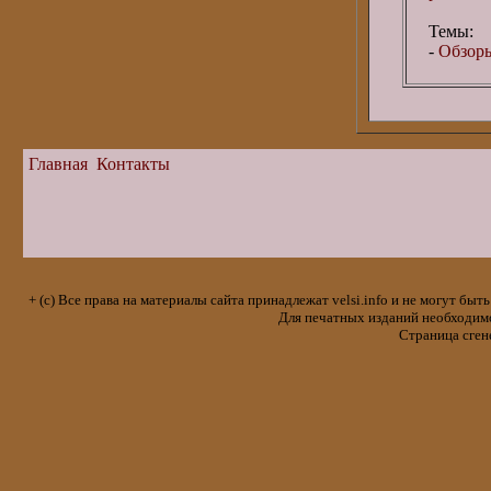
Темы:
-
Обзоры
Главная
Контакты
+ (с) Все права на материалы сайта принадлежат velsi.info и не могут 
Для печатных изданий необходимо 
Страница сген