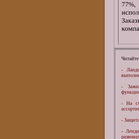
77%,
испол
Зака
компа
Читайте
- Ланд
выполни
- Зажи
функцио
- На с
ассортим
- Защит
- Ленд
развиват