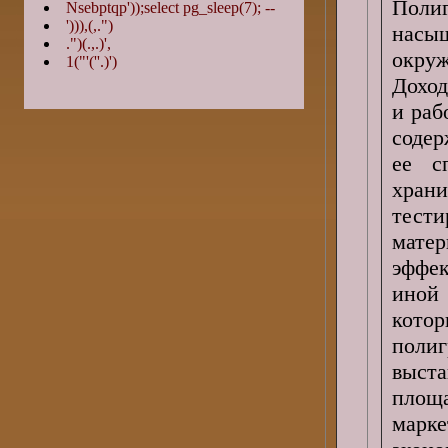
Поли
Nsebptqp'));select pg_sleep(7); --
'))),(,.")
насы
.")(.,.)',
окруж
1("'(''.)')
Доход
и раб
содер
ее с
хран
тест
мате
эффек
иной
кото
поли
выст
площ
марк