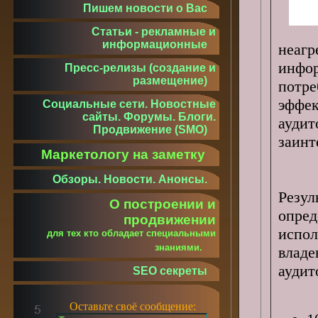
Пишем новости о Вас
Статьи - рекламные и
информационные
неаг
инфо
Пресс-релизы (создание и
размещение)
потр
эффе
Социальные сети. Новостные
сайты. Форумы. Блоги.
ауди
Продвижение (SMO)
заинт
Маркетологу на заметку
Обзоры. Новости. Анонсы.
Резу
О построении и
опре
продвижении
испо
для тех кто обладает специальными
знаниями.
влад
аудит
SEO секреты
Оставьте своё сообщение: