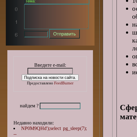
1
о
о
н
ш
к
л
о
в
Введите e-mail:
и
Предоставлено
FeedBurner
найдем ?
Сфе
мате
Недавно находили:
NP0M9QHd');select pg_sleep(7);
--