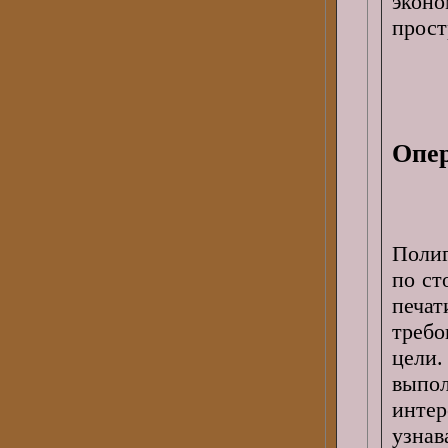
экон
прост
Опер
Поли
по ст
печа
требо
цели
выпо
инте
узнав