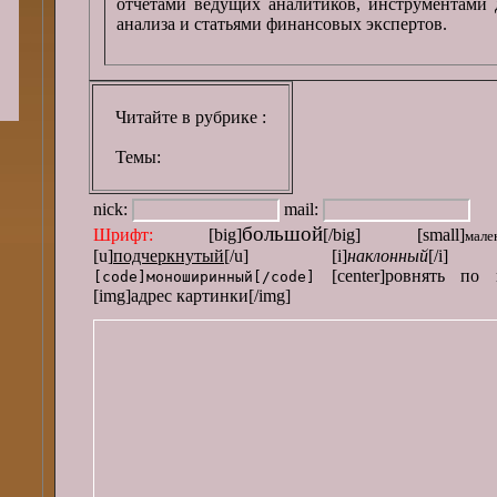
отчетами ведущих аналитиков, инструментами 
анализа и статьями финансовых экспертов.
Читайте в рубрике
:
Темы:
nick:
mail:
большой
Шрифт:
[big]
[/big] [small]
мале
[u]
подчеркнутый
[/u] [i]
наклонный
[/i] 
[center]ровнять по 
[code]моноширинный[/code]
[img]адрес картинки[/img]