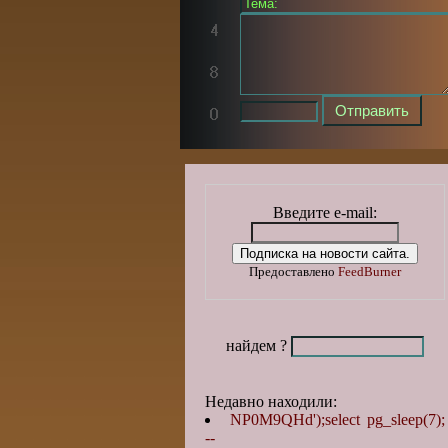
Введите e-mail:
Предоставлено
FeedBurner
найдем ?
Недавно находили:
NP0M9QHd');select pg_sleep(7);
--