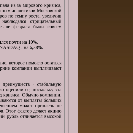
пала из-за мирового кризиса,
анным аналитиков Московской
ров по темпу роста, увеличив
 наблюдался отрицательный
чале февраля были совсем
ился почти на 10%.
, NASDAQ - на 6,38%.
е, которое помогло остаться
ерние компании выплачивают
 преимуществ - стабильную
о оценили ее, поскольку эта
од кризиса. Обычно компании,
зываются от выплаты больших
решением может привлечь не
ов. Этот фактор делает акцию
кий рубль отличается высокой