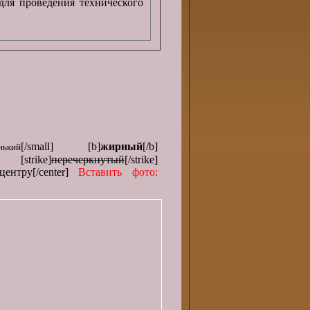
для проведения технического
[/small] [b]
жирный
[/b]
нький
[strike]
перечеркнутый
[/strike]
центру[/center]
Вставить фото: