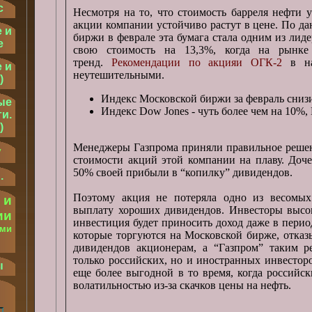
с
Несмотря на то, что стоимость барреля нефти у
акции компании устойчиво растут в цене. По д
 и
биржи в феврале эта бумага стала одним из лиде
е
свою стоимость на 13,3%, когда на рынке
тренд.
Рекомендации по акцияи ОГК-2
в на
 и
неутешительными.
)
Индекс Московской биржи за февраль сниз
ые
Индекс Dow Jones - чуть более чем на 10%
и.
)
Менеджеры Газпрома приняли правильное решени
у
стоимости акций этой компании на плаву. Доч
50% своей прибыли в “копилку” дивидендов.
.
Поэтому акция не потеряла одно из весомых
 и
выплату хороших дивидендов. Инвесторы высок
ии
инвестиция будет приносить доход даже в пери
ыми
которые торгуются на Московской бирже, отка
.
дивидендов акционерам, а “Газпром” таким 
только российских, но и иностранных инвестор
ы
еще более выгодной в то время, когда российс
волатильностью из-за скачков цены на нефть.