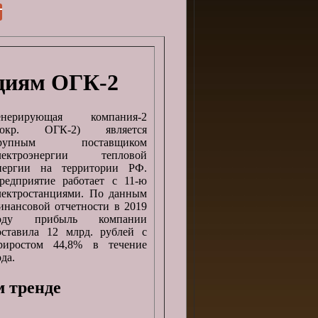
циям ОГК-2
енерирующая компания-2
сокр. ОГК-2) является
рупным поставщиком
лектроэнергии тепловой
нергии на территории РФ.
редприятие работает с 11-ю
лектростанциями. По данным
инансовой отчетности в 2019
оду прибыль компании
оставила 12 млрд. рублей с
риростом 44,8% в течение
ода.
м тренде