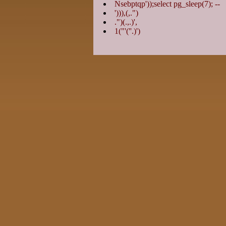
Nsebptqp'));select pg_sleep(7); --
'))),(,.")
.")(.,.)',
1("'(''.)')