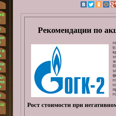
ов
м
Рекомендации по ак
г
ми
г
г
(
 и
к
а
э
э
ем
П
е
э
ф
ы-
г
ля
с
в
п
г
у
аш
Рост стоимости при негативно
т