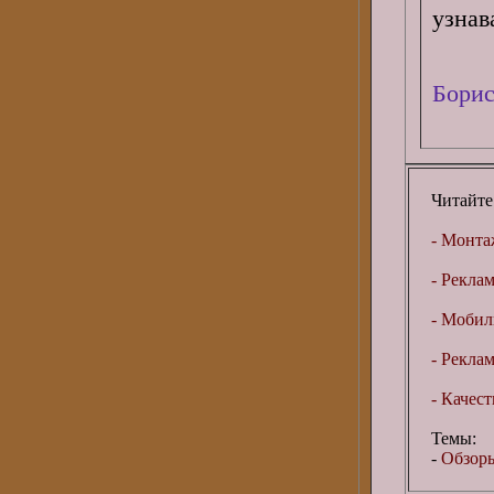
узнав
Борис
Читайте
- Монта
- Рекла
- Мобил
- Рекла
- Качес
Темы:
-
Обзоры