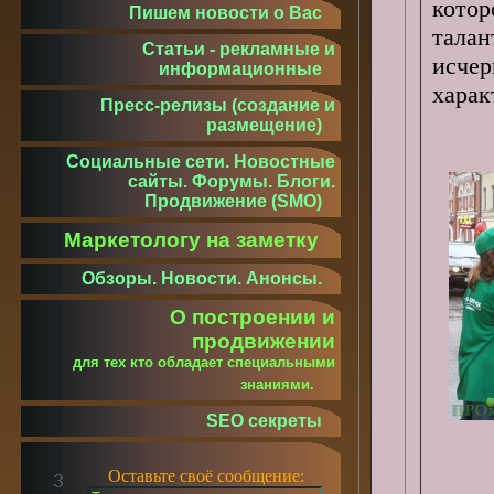
кото
Пишем новости о Вас
тала
Статьи - рекламные и
исче
информационные
харак
Пресс-релизы (создание и
размещение)
Социальные сети. Новостные
сайты. Форумы. Блоги.
Продвижение (SMO)
Маркетологу на заметку
Обзоры. Новости. Анонсы.
О построении и
продвижении
для тех кто обладает специальными
знаниями.
SEO секреты
Оставьте своё сообщение: