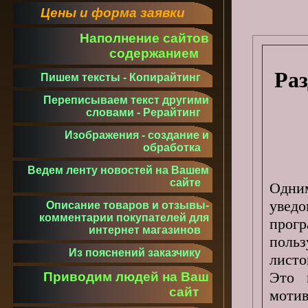
Цены и форма заявки
Наполнение сайтов
содержанием
Раз
Пишем тексты - Копирайтинг
Переписываем текст другими
словами - Рерайтинг
Изображения - создание и
обработка
Ведем ленту новостей на Вашем
сайте
Одни
увед
Описание товаров и отзывы-
комментарии покупателей для
прог
интернет магазинов
поль
Из пояснений заказчику
листо
Это 
Приводим людей на Ваш
сайт
мотив