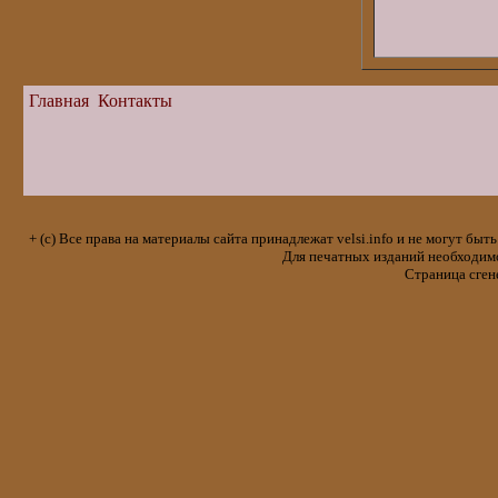
Главная
Контакты
+ (с) Все права на материалы сайта принадлежат velsi.info и не могут 
Для печатных изданий необходимо 
Страница сген