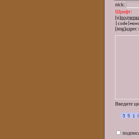
nick:
Шрифт:
[
[u]
подчерк
[code]мон
[img]адрес
Введите ц
подписа