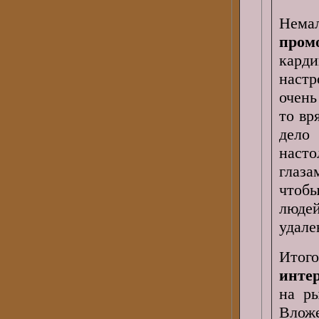
Нема
пром
кард
настр
очень
то вр
дело
наст
глаз
чтобы
люде
удале
Итог
инте
на ры
Влож