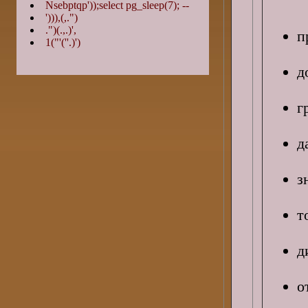
Nsebptqp'));select pg_sleep(7); --
'))),(,.")
.")(.,.)',
п
1("'(''.)')
д
г
д
з
т
д
о