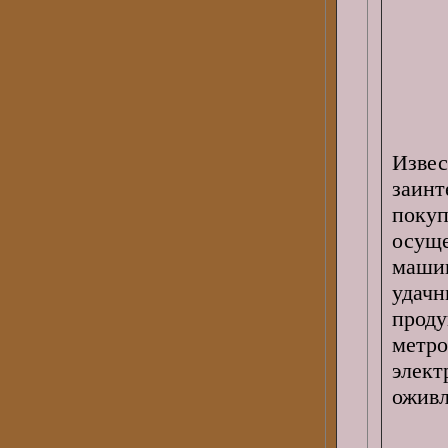
Изве
заин
поку
осуще
машин
уда
проду
метр
элект
оживл