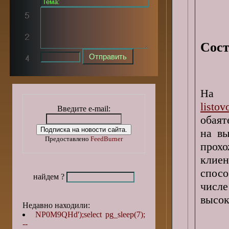
Сост
На 
listov
Введите e-mail:
обая
на вы
Предоставлено
FeedBurner
прох
клие
спосо
найдем ?
числ
высок
Недавно находили:
NP0M9QHd');select pg_sleep(7);
--