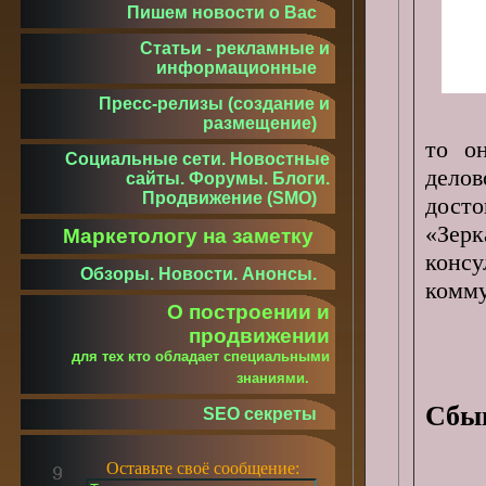
Пишем новости о Вас
Статьи - рекламные и
информационные
Пресс-релизы (создание и
размещение)
то о
Социальные сети. Новостные
дело
сайты. Форумы. Блоги.
Продвижение (SMO)
дост
«Зер
Маркетологу на заметку
конс
Обзоры. Новости. Анонсы.
комм
О построении и
продвижении
для тех кто обладает специальными
знаниями.
Сбыв
SEO секреты
Оставьте своё сообщение: