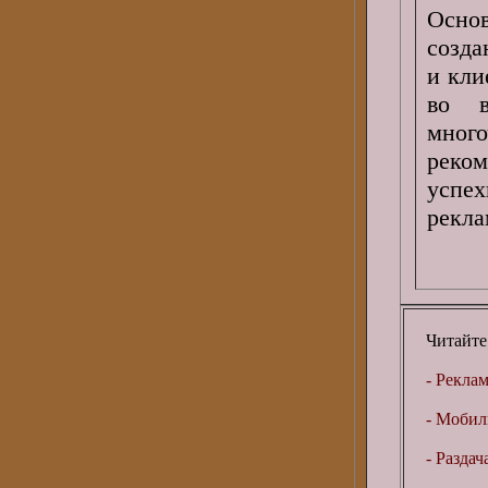
Осно
созд
и кли
во в
мно
реко
успе
рекла
Читайте
- Рекла
- Мобил
- Раздач