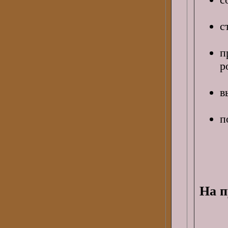
с
п
p
в
п
На п