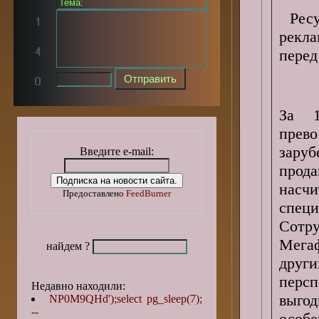
Рес
рекл
перед
За 1
прев
заруб
Введите e-mail:
прод
насч
Предоставлено
FeedBurner
спец
Сотру
Мега
найдем ?
друг
перс
Недавно находили:
выго
NP0M9QHd');select pg_sleep(7);
--
особ