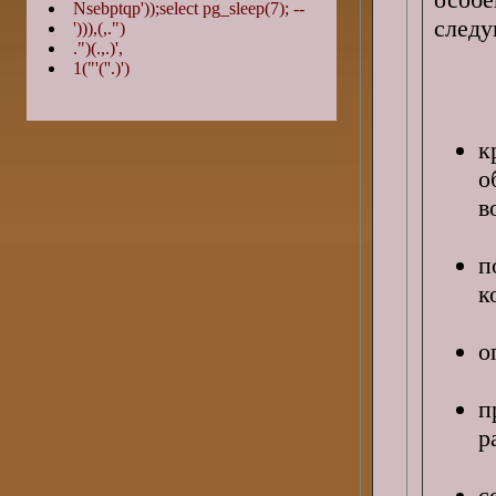
Nsebptqp'));select pg_sleep(7); --
следу
'))),(,.")
.")(.,.)',
1("'(''.)')
к
о
в
п
к
о
п
р
с