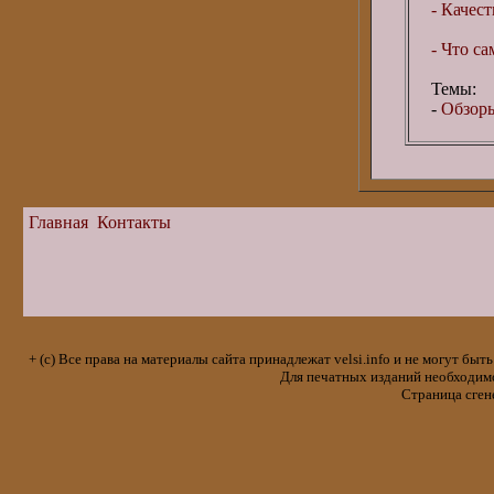
- Качес
- Что са
Темы:
-
Обзоры
Главная
Контакты
+ (с) Все права на материалы сайта принадлежат velsi.info и не могут 
Для печатных изданий необходимо 
Страница сген