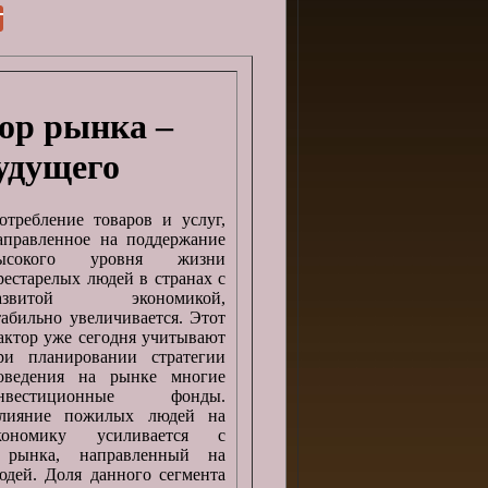
ор рынка –
удущего
отребление товаров и услуг,
аправленное на поддержание
ысокого уровня жизни
рестарелых людей в странах с
азвитой экономикой,
табильно увеличивается. Этот
актор уже сегодня учитывают
ри планировании стратегии
оведения на рынке многие
нвестиционные фонды.
лияние пожилых людей на
кономику усиливается с
 рынка, направленный на
дей. Доля данного сегмента