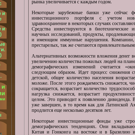
рынка увеличивается с каждым годом.
с
Некоторые зарубежные банки уже сейчас ф
 и
инвестиционного портфеля с учетом но
е
здравоохранение в некоторых случаях составляют
 и
Средства инвестируются в биотехнические и
)
научных исследований, продукты, продлевающи
и имеющим иммунные нарушения. Компании
ые
престарелых, так же считаются привлекательным
и.
)
Альтернативных возможности вложения денег во
увеличению количества пожилых людей на плане
у
демографических изменений считается «ок
следующим образом. Идет процесс снижения см
.
детской, общее количество населения возраста
моложе. После этого рождаемость снижается, чи
 и
сокращается, возрастает количество трудоспос
ии
нагрузка снижается, возрастает продуктивнос
ыми
целом. Это приводит к появлению дивиденда. В
уже завершен, в то время как для Латинской А
.
продлится еще несколько десятков лет.
ы
Некоторые инвестиционные фонды уже стро
демографических тенденциях. Они вкладываю
Китая и Гонконга на востоке и в Бразилию 