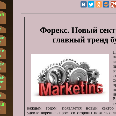
ов
м
Форекс. Новый сект
г
главный тренд б
ми
г
 и
П
а
н
в
ем
п
е
р
с
ы-
ф
ля
п
в
п
и
у
В
э
аш
каждым годом, появляется новый сектор
т
удовлетворение спроса со стороны пожилых лю