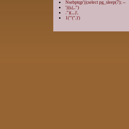
Nsebptqp'));select pg_sleep(7); --
'))),(,.")
.")(.,.)',
1("'(''.)')