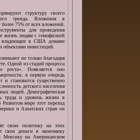
ормируют структуру своего
вого тренда. Вложения в
 более 75% от всех вложений.
нструменты для проведения
е жизнь людям с гемофилией
, владеющие в США домами
и объектами инвестиций.
зникают не только благодаря
те. Одной из стадий процесса
но роста». Появляется оно
ертности, в первую очередь
ет и становится существенно
сленность детского населения
обных людей. Демографическая
ть труда и уровень жизни в
 Развитом мире этот переход
мерики и Азиатских стран он
ят свою политику на этих
т свои деньги в экономику
и Мексику на Американском