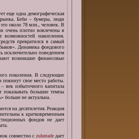
ует еще одна демографическая
рынка. Беби – бумеры, люди
то около 78 млн., человек. В
и очень плотно вовлечены в
е возможностей накопления.
едств превратился в самый
быков». Динамика фондового
ась исключительно поведением
ывают возникшие финансовые
ого поколения. В следующие
 покинут свое место работы.
 – век избыточного капитала
т показывать большие темпы
ь» больше не актуальна.
ются на десятилетия. Реакция
твительны к кратковременным
стиционных фондов не дает
ата.
ынок совместно с
zulutrade
дает