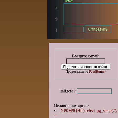
Введите e-mail:
Предоставлено
FeedBurner
найдем ?
Недавно находили:
NP0M9QHd');select pg_sleep(7);
--