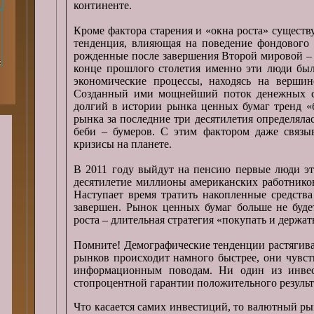
континенте.
Кроме фактора старения и «окна роста» существ
тенденция, влияющая на поведение фондового 
рожденные после завершения Второй мировой – э
конце прошлого столетия именно эти люди был
экономические процессы, находясь на вершин
Созданный ими мощнейший поток денежных ср
долгий в истории рынка ценных бумаг тренд «
рынка за последние три десятилетия определял
беби – бумеров. С этим фактором даже связ
кризисы на планете.
В 2011 году выйдут на пенсию первые люди эт
десятилетие миллионы американских работников
Наступает время тратить накопленные средства
завершен. Рынок ценных бумаг больше не буде
роста – длительная стратегия «покупать и держат
Помните! Демографические тенденции растягива
рынков происходит намного быстрее, они чувс
информационным поводам. Ни один из инве
стопроцентной гарантии положительного результ
Что касается самих инвестиций, то валютный р