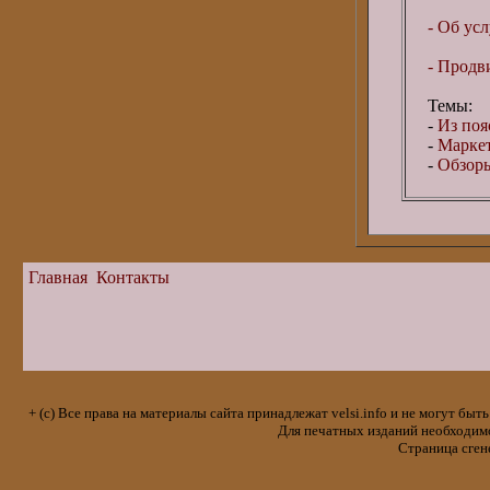
- Об усл
- Продв
Темы:
-
Из поя
-
Маркет
-
Обзоры
Главная
Контакты
+ (с) Все права на материалы сайта принадлежат velsi.info и не могут 
Для печатных изданий необходимо 
Страница сген