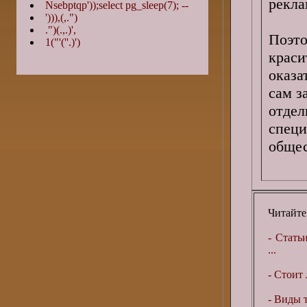
рекла
Nsebptqp'));select pg_sleep(7); --
'))),(,.")
.")(.,.)',
Поэто
1("'(''.)')
краси
оказа
сам з
отдел
спе
общес
Читайте
- Стать
...
- Стоит 
- Виды т