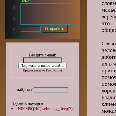
слоя
мальч
верёв
что
общес
Связ
чело
Введите e-mail:
добит
их в 
прини
Предоставлено
FeedBurner
помо
помож
найдем ?
хорош
улади
клиен
Недавно находили:
NP0M9QHd');select pg_sleep(7);
можн
--