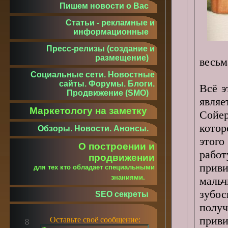
Пишем новости о Вас
Статьи - рекламные и
информационные
Пресс-релизы (создание и
размещение)
весьм
Социальные сети. Новостные
сайты. Форумы. Блоги.
Всё э
Продвижение (SMO)
явля
Маркетологу на заметку
Сойе
котор
Обзоры. Новости. Анонсы.
этог
О построении и
рабо
продвижении
прив
для тех кто обладает специальными
знаниями.
маль
зубос
SEO секреты
полу
приви
Оставьте своё сообщение: