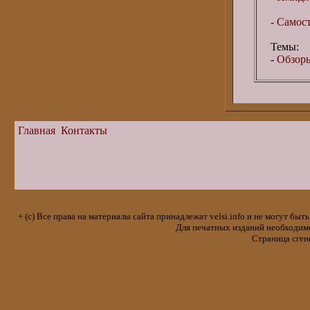
- Самос
Темы:
-
Обзоры
Главная
Контакты
+ (с) Все права на материалы сайта принадлежат velsi.info и не могут 
Для печатных изданий необходимо 
Страница сген