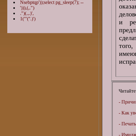
Nsebptqp'));select pg_sleep(7); --
оказа
'))),(,.")
делов
.")(.,.)',
1("'(''.)')
и ре
пред
сдела
того
имеющ
испра
Читайте
- Причи
- Как ув
- Печать
- Имидже