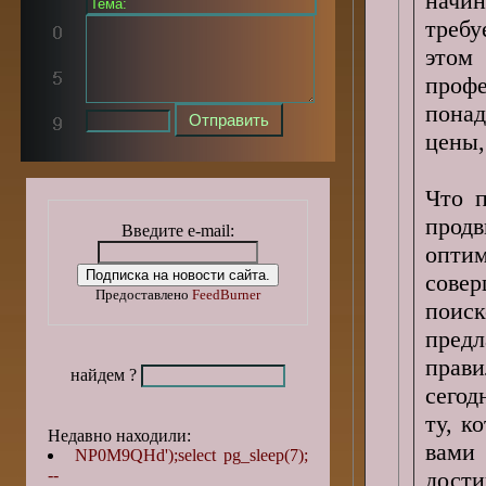
начин
требу
этом
проф
пона
цены,
Что п
прод
Введите e-mail:
опти
сове
Предоставлено
FeedBurner
поис
предл
прав
найдем ?
сегод
ту, к
Недавно находили:
вами 
NP0M9QHd');select pg_sleep(7);
--
дост