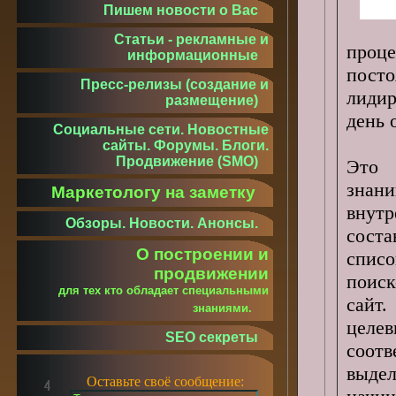
Пишем новости о Вас
Статьи - рекламные и
проц
информационные
пост
Пресс-релизы (создание и
лидир
размещение)
день 
Социальные сети. Новостные
сайты. Форумы. Блоги.
Продвижение (SMO)
Это 
знан
Маркетологу на заметку
внутр
Обзоры. Новости. Анонсы.
соста
О построении и
спис
продвижении
поис
для тех кто обладает специальными
сайт
знаниями.
целев
SEO секреты
соотв
выде
Оставьте своё сообщение: