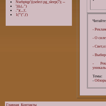
Nsebptqp'));select pg_sleep(7); --
'))),(,.")
.")(.,.)',
1("'(''.)')
Читайте
- Рекла
- О силе
- Свет,о
- Выбир
- Рек
уникаль
Темы:
-
Обзоры
Главная
Контакты