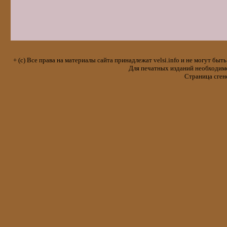
+ (с) Все права на материалы сайта принадлежат velsi.info и не могут 
Для печатных изданий необходимо 
Страница сген