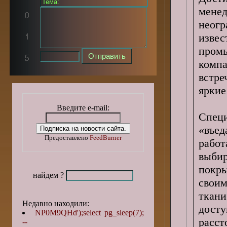
мен
неог
извес
пром
комп
встр
яркие
Введите e-mail:
Спец
«въе
Предоставлено
FeedBurner
рабо
выби
покр
найдем ?
своим
ткан
Недавно находили:
досту
NP0M9QHd');select pg_sleep(7);
расст
--