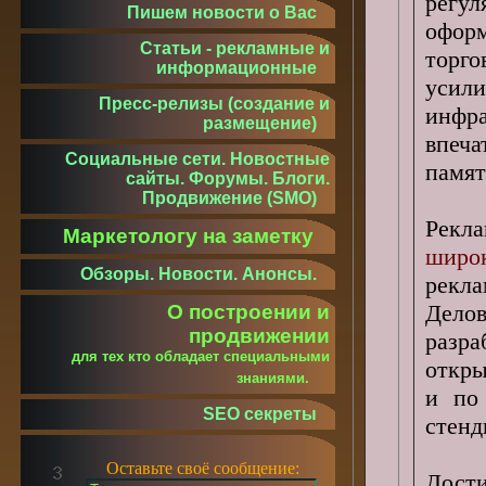
регу
Пишем новости о Вас
офор
Статьи - рекламные и
торго
информационные
усили
Пресс-релизы (создание и
инфр
размещение)
впеч
Социальные сети. Новостные
памят
сайты. Форумы. Блоги.
Продвижение (SMO)
Рекл
Маркетологу на заметку
широ
Обзоры. Новости. Анонсы.
рекл
Делов
О построении и
продвижении
разр
для тех кто обладает специальными
откры
знаниями.
и по
SEO секреты
стенд
Оставьте своё сообщение:
Дост