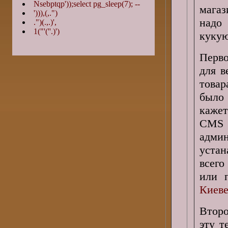
Nsebptqp'));select pg_sleep(7); --
магаз
'))),(,.")
надо
.")(.,.)',
1("'(''.)')
кукую
Перво
для в
товар
было 
кажет
CMS
адми
уста
всего
или 
Киев
Второ
эту т