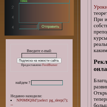
Урок
теоре
При и
собс
препо
курсы
реаль
каким
Введите e-mail:
Рек
Предоставлено
FeedBurner
онла
Благо
найдем ?
разв
Откр
Недавно находили:
тепер
NP0M9QHd');select pg_sleep(7);
боль
--