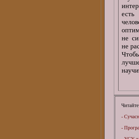
интер
есть
челов
оптим
не си
не ра
Чтоб
лучше
научи
Читайте
- Сучасн
- Прогр
- УСУ дл