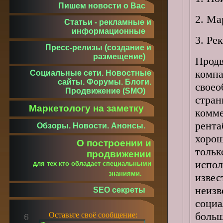
Пишем новости о Вас
2. Ма
Статьи - рекламные и
информационные
3. Ре
Пресс-релизы (создание и
размещение)
Прод
компа
Социальные сети. Новостные
сайты. Форумы. Блоги.
свое
Продвижение (SMO)
стра
Маркетологу на заметку
комм
рента
Обзоры. Новости. Анонсы.
хорош
О построении и
толь
продвижении
испо
для тех кто обладает специальными
знаниями.
изве
неиз
SEO секреты
социа
боль
Оставьте своё сообщение: