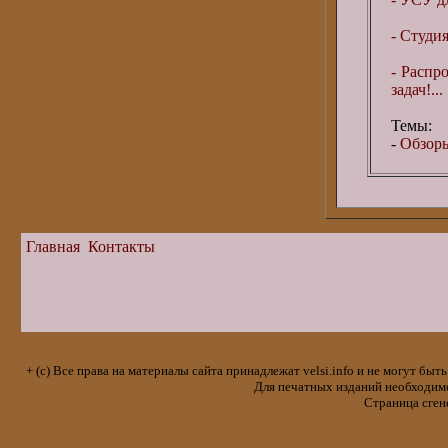
- Студи
- Распр
задач!...
Темы:
-
Обзоры
Главная
Контакты
+ (с) Все права на материалы сайта принадлежат velsi.info и не могут 
Для печатных изданий необходимо 
Страница сген