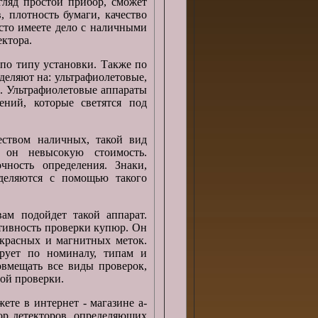
гляд простой прибор, сможет
 плотность бумаги, качество
сто имеете дело с наличными
ектора.
о типу установки. Также по
еляют на: ультрафиолетовые,
. Ультрафиолетовые аппараты
ний, которые светятся под
еством наличных, такой вид
 он невысокую стоимость.
чность определения. Знаки,
деляются с помощью такого
ам подойдет такой аппарат.
тивность проверки купюр. Он
акрасных и магнитных меток.
рует по номиналу, типам и
вмещать все виды проверок,
ной проверки.
ете в интернет - магазине a-
бор детекторов, определяющих