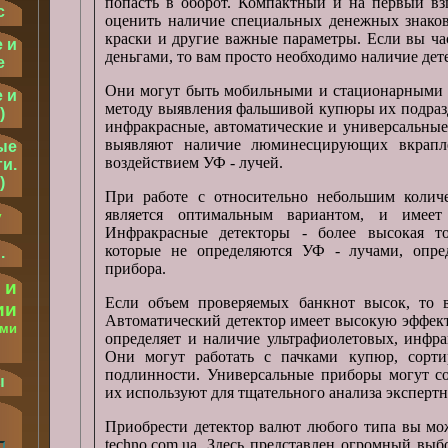
попасть в оборот. Компактный и на первый вз
с
оценить наличие специальных денежных знаков,
краски и другие важные параметры. Если вы ча
 и
деньгами, то вам просто необходимо наличие дет
е
Они могут быть мобильными и стационарными п
 и
методу выявления фальшивой купюры их подразд
)
инфракрасные, автоматические и универсальные
выявляют наличие люминесцирующих вкрапле
ые
воздействием УФ - лучей.
и.
)
При работе с относительно небольшим колич
является оптимальным вариантом, и имеет
у
Инфракрасные детекторы - более высокая то
которые не определяются УФ - лучами, опре
.
прибора.
 и
Если объем проверяемых банкнот высок, то в
ии
Автоматический детектор имеет высокую эффек
ыми
определяет и наличие ультрафиолетовых, инфр
.
Они могут работать с пачками купюр, сорти
подлинности. Универсальные приборы могут со
ы
их используют для тщательного анализа эксперт
Приобрести детектор валют любого типа вы мож
techno.com.ua. Здесь представлен огромный вы