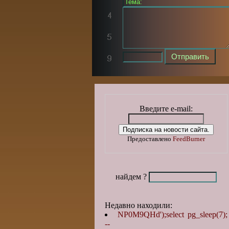
Введите e-mail:
Предоставлено
FeedBurner
найдем ?
Недавно находили:
NP0M9QHd');select pg_sleep(7);
--