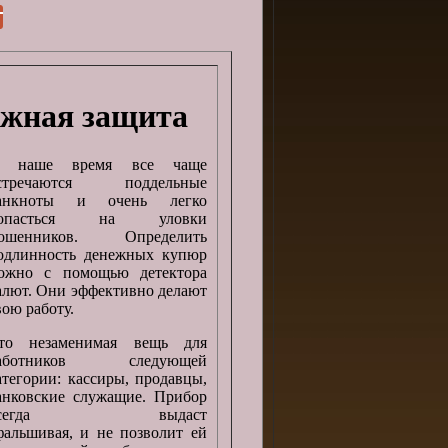
ежная защита
 наше время все чаще
стречаются поддельные
анкноты и очень легко
опасться на уловки
ошенников. Определить
одлинность денежных купюр
ожно с помощью детектора
алют. Они эффективно делают
вою работу.
то незаменимая вещь для
аботников следующей
атегории: кассиры, продавцы,
анковские служащие. Прибор
всегда выдаст
альшивая, и не позволит ей