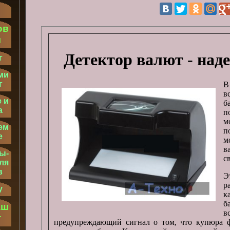
ов
м
Детектор валют - над
г
ми
г
В
в
 и
б
а
п
м
ем
п
е
м
в
ы-
с
ля
в
Э
р
у
к
б
аш
т
предупреждающий сигнал о том, что купюра ф