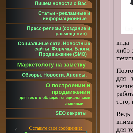
Пишем новости о Вас
Статьи - рекламные и
информационные
Пресс-релизы (создание и
размещение)
вида
Социальные сети. Новостные
сайты. Форумы. Блоги.
либо 
Продвижение (SMO)
печат
Маркетологу на заметку
Поэто
Обзоры. Новости. Анонсы.
для 
О построении и
начи
продвижении
работ
для тех кто обладает специальными
того,
знаниями.
Ведь
SEO секреты
внима
Оставьте своё сообщение:
для т