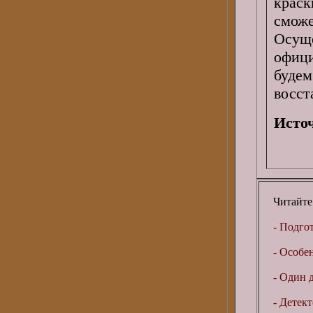
краск
сможе
Осуще
офици
буде
восст
Исто
Читайте
- Подго
- Особе
- Один д
- Детект