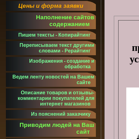
Цены и форма заявки
Наполнение сайтов
содержанием
Пишем тексты - Копирайтинг
п
Переписываем текст другими
словами - Рерайтинг
у
Изображения - создание и
обработка
Ведем ленту новостей на Вашем
сайте
Описание товаров и отзывы-
комментарии покупателей для
интернет магазинов
Из пояснений заказчику
Приводим людей на Ваш
сайт