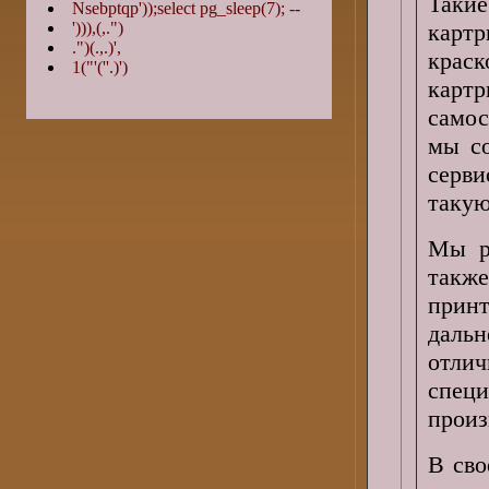
Такие
Nsebptqp'));select pg_sleep(7); --
'))),(,.")
картр
.")(.,.)',
краск
1("'(''.)')
картр
самос
мы со
серви
такую
Мы р
также
принт
даль
отлич
специ
произ
В сво