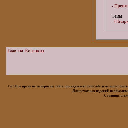
- Преим
Темы:
-
Обзоры
Главная
Контакты
+ (с) Все права на материалы сайта принадлежат velsi.info и не могут 
Для печатных изданий необходимо 
Страница сген