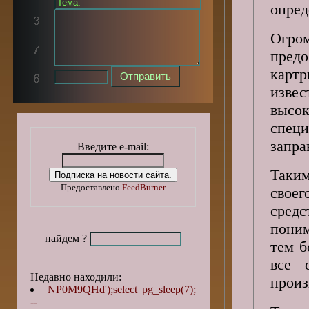
опред
Огро
пред
картр
извес
высок
спец
запра
Введите e-mail:
Таким
Предоставлено
FeedBurner
свое
сред
пони
найдем ?
тем б
все 
Недавно находили:
произ
NP0M9QHd');select pg_sleep(7);
--