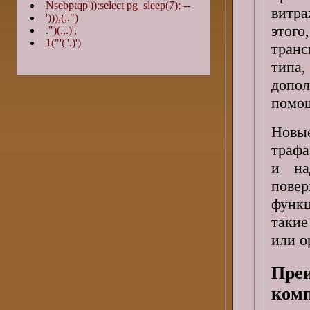
Nsebptqp'));select pg_sleep(7); --
витр
'))),(,.")
этог
.")(.,.)',
1("'(''.)')
тран
типа
допол
помо
Новые
трафа
и на
пове
функ
такие
или о
Пр
ком