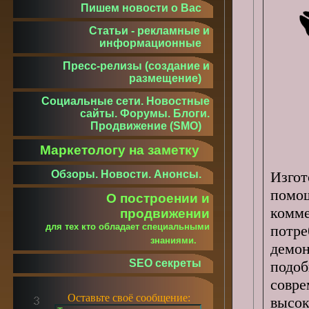
Пишем новости о Вас
Статьи - рекламные и
информационные
Пресс-релизы (создание и
размещение)
Социальные сети. Новостные
сайты. Форумы. Блоги.
Продвижение (SMO)
Маркетологу на заметку
Обзоры. Новости. Анонсы.
Изгот
помо
О построении и
комм
продвижении
для тех кто обладает специальными
потр
знаниями.
демо
SEO секреты
подо
совр
Оставьте своё сообщение:
высок