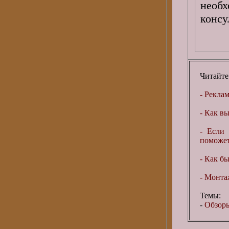
необ
конс
Читайте
- Рекла
- Как в
- Если 
поможет 
- Как бы
- Монта
Темы:
-
Обзоры