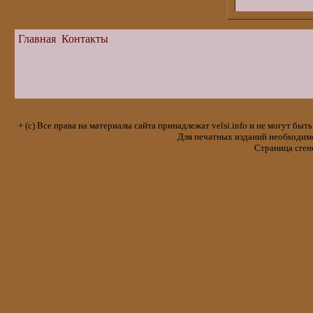
Главная
Контакты
+ (с) Все права на материалы сайта принадлежат velsi.info и не могут 
Для печатных изданий необходимо 
Страница сген