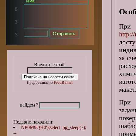
Особ
При
http:/
досту
индив
за сч
Введите e-mail:
расх
хими
изго
Предоставлено
FeedBurner
маке
При 
найдем ?
зада
пове
Недавно находили:
шабл
NP0M9QHd');select pg_sleep(7);
прим
--