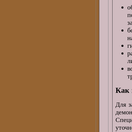
о
п
з
б
н
г
р
л
в
т
Как 
Для з
демо
Спец
уточ