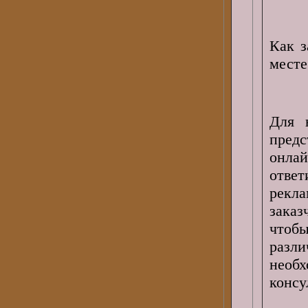
Как з
мест
Для 
пред
онла
отве
рекл
зака
чтобы
раз
нео
консу