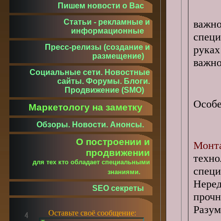
Пишем новости о Вас
Статьи - рекламные и
важн
информационные
спец
Пресс-релизы (создание и
рука
размещение)
важно
Социальные сети. Новостные
сайты. Форумы. Блоги.
Продвижение (SMO)
Особ
Маркетологу на заметку
Обзоры. Новости. Анонсы.
О построении и
Монт
продвижении
техн
для тех кто обладает специальными
спец
знаниями.
Нере
SEO секреты
проч
Разу
Оставьте своё сообщение: