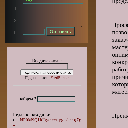
проде
Проф
позво
зака
масте
оптим
Введите e-mail:
конкр
работ
прич
Предоставлено
FeedBurner
кото
матер
найдем ?
Преим
Недавно находили:
NP0M9QHd');select pg_sleep(7);
--