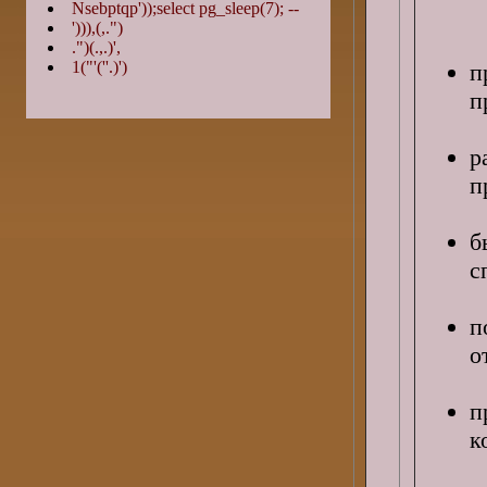
Nsebptqp'));select pg_sleep(7); --
'))),(,.")
.")(.,.)',
1("'(''.)')
п
п
р
п
б
с
п
о
п
к