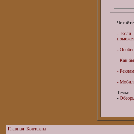
Читайте
- Если 
поможет 
- Особе
- Как бы
- Рекла
- Мобил
Темы:
-
Обзоры
Главная
Контакты