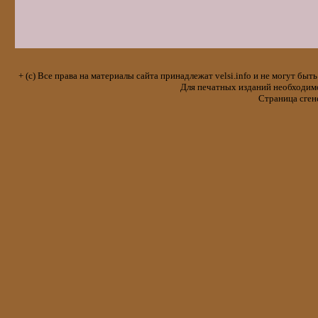
+ (с) Все права на материалы сайта принадлежат velsi.info и не могут 
Для печатных изданий необходимо 
Страница сген