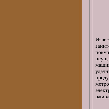
Изве
заин
поку
осуще
машин
уда
проду
метр
элект
оживл