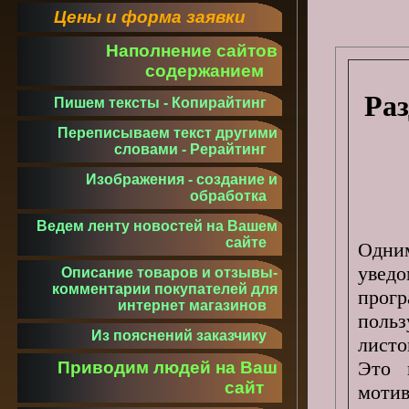
Цены и форма заявки
Наполнение сайтов
содержанием
Раз
Пишем тексты - Копирайтинг
Переписываем текст другими
словами - Рерайтинг
Изображения - создание и
обработка
Ведем ленту новостей на Вашем
сайте
Одни
увед
Описание товаров и отзывы-
комментарии покупателей для
прог
интернет магазинов
поль
Из пояснений заказчику
листо
Это 
Приводим людей на Ваш
сайт
мотив