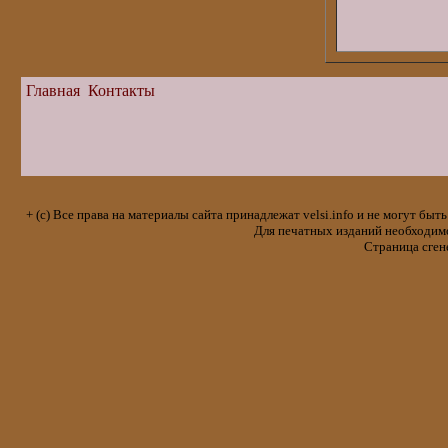
Главная
Контакты
+ (с) Все права на материалы сайта принадлежат velsi.info и не могут 
Для печатных изданий необходимо 
Страница сген