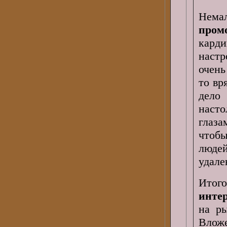
Нема
пром
кард
настр
очень
то вр
дело
наст
глаз
чтобы
люде
удале
Итог
инте
на ры
Влож