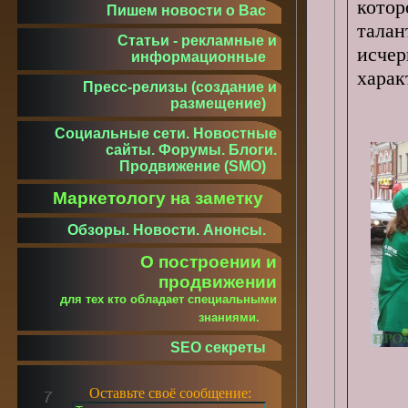
кото
Пишем новости о Вас
тала
Статьи - рекламные и
исче
информационные
харак
Пресс-релизы (создание и
размещение)
Социальные сети. Новостные
сайты. Форумы. Блоги.
Продвижение (SMO)
Маркетологу на заметку
Обзоры. Новости. Анонсы.
О построении и
продвижении
для тех кто обладает специальными
знаниями.
SEO секреты
Оставьте своё сообщение: