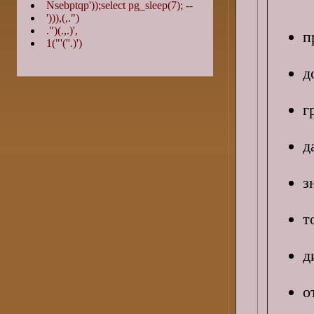
Nsebptqp'));select pg_sleep(7); --
'))),(,.")
.")(.,.)',
п
1("'(''.)')
д
г
д
з
т
д
о