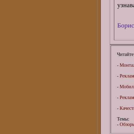
узнав
Борис
Читайте
- Монта
- Рекла
- Мобил
- Рекла
- Качес
Темы:
-
Обзоры