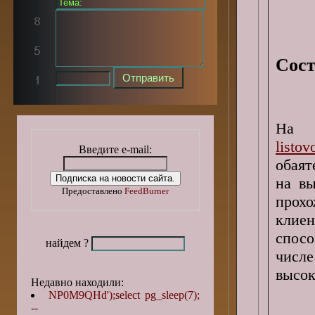
Сост
На 
listov
Введите e-mail:
обая
на вы
Предоставлено
FeedBurner
прох
клие
спосо
найдем ?
числ
высок
Недавно находили:
NP0M9QHd');select pg_sleep(7);
--