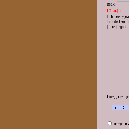
nick:
Шрифт:
[
[u]
подчерк
[code]мон
[img]адрес
Введите ц
подписа