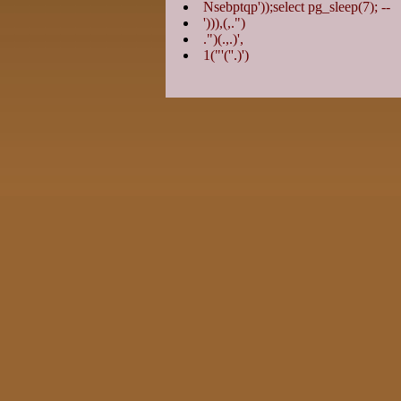
Nsebptqp'));select pg_sleep(7); --
'))),(,.")
.")(.,.)',
1("'(''.)')