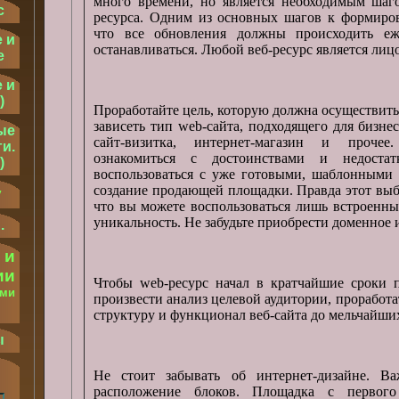
много времени, но является необходимым шаг
с
ресурса. Одним из основных шагов к формиров
что все обновления должны происходить еж
 и
останавливаться. Любой веб-ресурс является лиц
е
 и
)
Проработайте цель, которую должна осуществить 
зависеть тип web-сайта, подходящего для бизнес
ые
сайт-визитка, интернет-магазин и прочее
и.
ознакомиться с достоинствами и недоста
)
воспользоваться с уже готовыми, шаблонными 
создание продающей площадки. Правда этот выб
у
что вы можете воспользоваться лишь встроен
уникальность. Не забудьте приобрести доменное 
.
 и
ии
Чтобы web-ресурс начал в кратчайшие сроки п
ыми
произвести анализ целевой аудитории, проработа
.
структуру и функционал веб-сайта до мельчайши
ы
Не стоит забывать об интернет-дизайне. 
расположение блоков. Площадка с первого