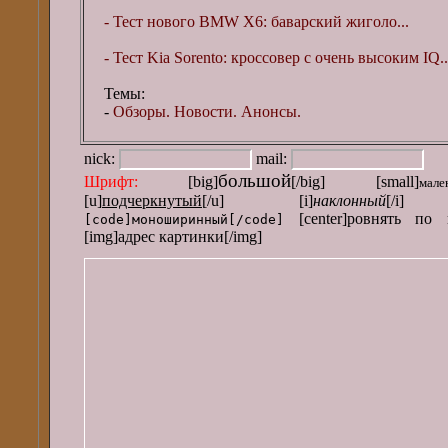
- Тест нового BMW X6: баварский жиголо...
- Тест Kia Sorento: кроссовер с очень высоким IQ..
Темы:
-
Обзоры. Новости. Анонсы.
nick:
mail:
большой
Шрифт:
[big]
[/big] [small]
мале
[u]
подчеркнутый
[/u] [i]
наклонный
[/i] 
[center]ровнять по 
[code]моноширинный[/code]
[img]адрес картинки[/img]