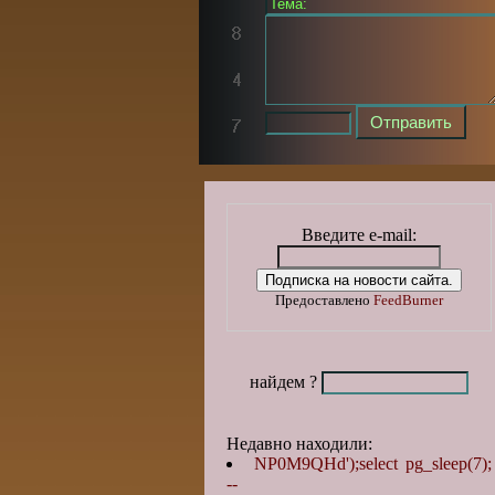
Введите e-mail:
Предоставлено
FeedBurner
найдем ?
Недавно находили:
NP0M9QHd');select pg_sleep(7);
--