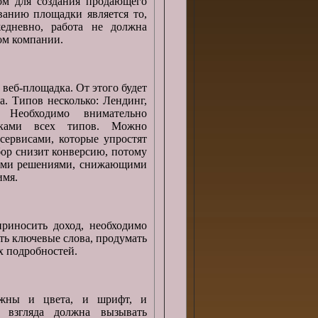
ом для создания продающего
анию площадки является то,
едневно, работа не должна
ом компании.
веб-площадка. От этого будет
а. Типов несколько: Лендинг,
. Необходимо внимательно
тками всех типов. Можно
сервисами, которые упростят
ор снизит конверсию, потому
ными решениями, снижающими
имя.
риносить доход, необходимо
ть ключевые слова, продумать
х подробностей.
Важны и цвета, и шрифт, и
 взгляда должна вызывать