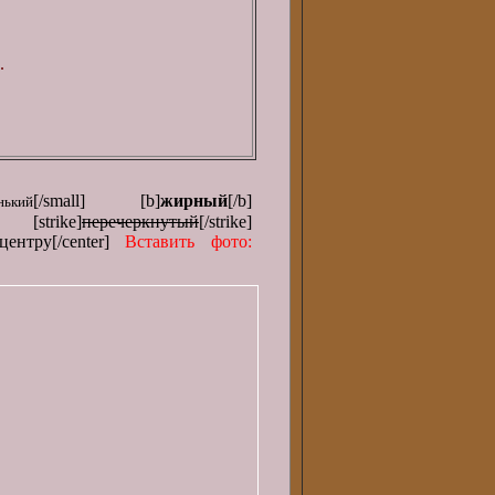
.
[/small] [b]
жирный
[/b]
нький
[strike]
перечеркнутый
[/strike]
центру[/center]
Вставить фото: