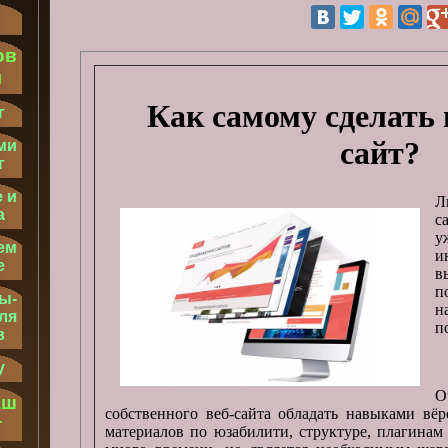
ов
м
Как самому сделать
г
сайт?
ми
г
 и
Л
а
с
у
ем
и
е
в
п
ы-
н
ля
п
в
у
О
аш
собственного веб-сайта обладать навыками вёр
т
материалов по юзабилити, структуре, плагинам