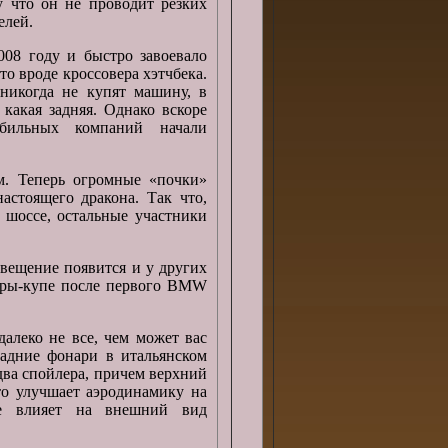
у что он не проводит резких
елей.
08 году и быстро завоевало
то вроде кроссовера хэтчбека.
никогда не купят машину, в
а какая задняя. Однако вскоре
бильных компаний начали
. Теперь огромные «почки»
астоящего дракона. Так что,
 шоссе, остальные участники
свещение появится и у других
еры-купе после первого BMW
алеко не все, чем может вас
адние фонари в итальянском
два спойлера, причем верхний
это улучшает аэродинамику на
ше влияет на внешний вид