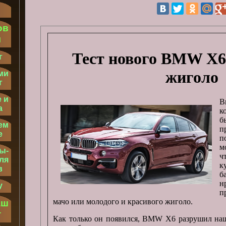
ов
м
Тест нового BMW X6
г
жиголо
ми
г
 и
В
а
к
б
ем
п
е
п
м
ы-
ч
ля
к
в
б
н
у
п
мачо или молодого и красивого жиголо.
аш
т
Как только он появился, BMW X6 разрушил наш