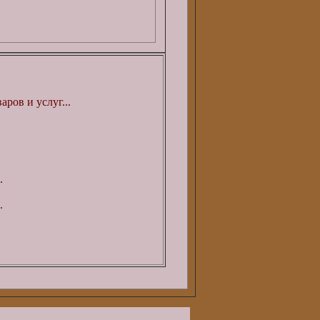
ров и услуг...
.
.