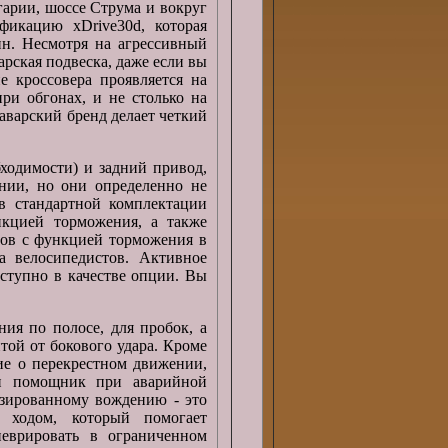
гарии, шоссе Струма и вокруг
фикацию xDrive30d, которая
нн. Несмотря на агрессивный
рская подвеска, даже если вы
е кроссовера проявляется на
при обгонах, и не столько на
аварский бренд делает четкий
ходимости) и задний привод,
нии, но они определенно не
 стандартной комплектации
нкцией торможения, а также
дов с функцией торможения в
а велосипедистов. Активное
ступно в качестве опции. Вы
ия по полосе, для пробок, а
той от бокового удара. Кроме
ние о перекрестном движении,
и помощник при аварийной
зированному вождению - это
 ходом, который помогает
еврировать в ограниченном