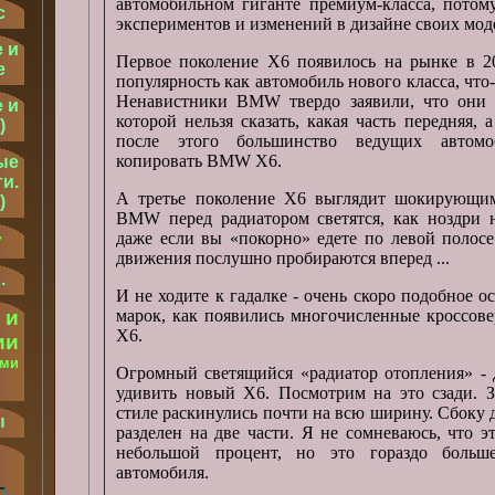
автомобильном гиганте премиум-класса, потом
с
экспериментов и изменений в дизайне своих мод
 и
Первое поколение X6 появилось на рынке в 20
е
популярность как автомобиль нового класса, что-
Ненавистники BMW твердо заявили, что они 
 и
которой нельзя сказать, какая часть передняя, 
)
после этого большинство ведущих автомо
копировать BMW X6.
ые
и.
А третье поколение X6 выглядит шокирующим
)
BMW перед радиатором светятся, как ноздри н
у
даже если вы «покорно» едете по левой полосе
движения послушно пробираются вперед ...
.
И не ходите к гадалке - очень скоро подобное о
 и
марок, как появились многочисленные кроссов
X6.
ии
ыми
Огромный светящийся «радиатор отопления» - д
.
удивить новый X6. Посмотрим на это сзади. З
стиле раскинулись почти на всю ширину. Сбоку 
ы
разделен на две части. Я не сомневаюсь, что 
небольшой процент, но это гораздо боль
автомобиля.