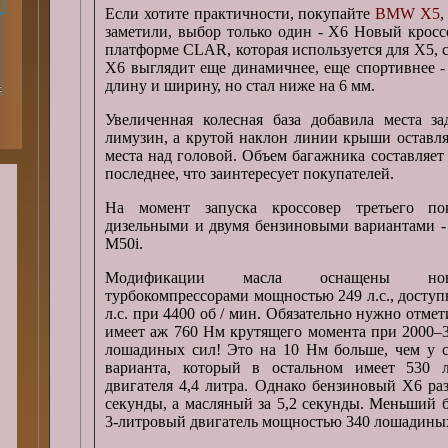
Если хотите практичности, покупайте
BMW X5
,
заметили, выбор только один - X6 Новый кросс
платформе CLAR, которая используется для X5, с
X6 выглядит еще динамичнее, еще спортивнее -
длину и ширину, но стал ниже на 6 мм.
Увеличенная колесная база добавила места за
лимузин, а крутой наклон линии крыши оставл
места над головой. Объем багажника составляет 
последнее, что заинтересует покупателей.
На момент запуска кроссовер третьего по
дизельными и двумя бензиновыми вариантами - 
M50i.
Модификации масла оснащены нове
турбокомпрессорами мощностью 249 л.с., доступ
л.с. при 4400 об / мин. Обязательно нужно отме
имеет аж 760 Нм крутящего момента при 2000–3
лошадиных сил! Это на 10 Нм больше, чем у с
варианта, который в остальном имеет 530
двигателя 4,4 литра. Однако бензиновый X6 разг
секунды, а масляный за 5,2 секунды. Меньший б
3-литровый двигатель мощностью 340 лошадиных