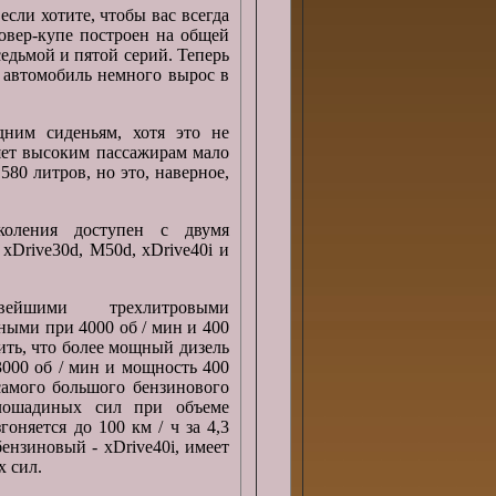
 если хотите, чтобы вас всегда
овер-купе построен на общей
едьмой и пятой серий. Теперь
 автомобиль немного вырос в
дним сиденьям, хотя это не
яет высоким пассажирам мало
580 литров, но это, наверное,
коления доступен с двумя
xDrive30d, M50d, xDrive40i и
йшими трехлитровыми
ными при 4000 об / мин и 400
тить, что более мощный дизель
000 об / мин и мощность 400
амого большого бензинового
 лошадиных сил при объеме
оняется до 100 км / ч за 4,3
ензиновый - xDrive40i, имеет
 сил.