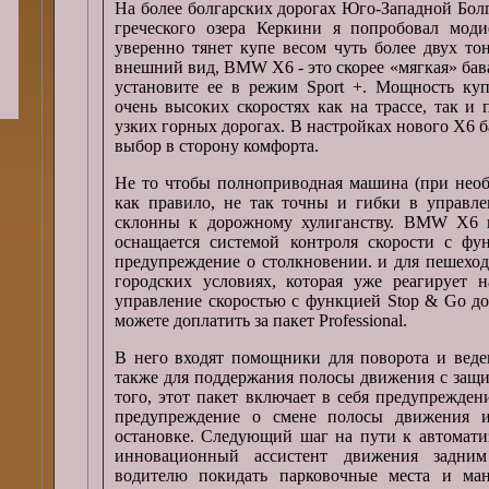
На более болгарских дорогах Юго-Западной Бол
греческого озера Керкини я попробовал моди
уверенно тянет купе весом чуть более двух то
внешний вид, BMW X6 - это скорее «мягкая» бава
установите ее в режим Sport +. Мощность куп
очень высоких скоростях как на трассе, так и 
узких горных дорогах. В настройках нового X6 б
выбор в сторону комфорта.
Не то чтобы полноприводная машина (при необ
как правило, не так точны и гибки в управле
склонны к дорожному хулиганству. BMW X6 в
оснащается системой контроля скорости с фу
предупреждение о столкновении. и для пешехо
городских условиях, которая уже реагирует н
управление скоростью с функцией Stop & Go до
можете доплатить за пакет Professional.
В него входят помощники для поворота и веден
также для поддержания полосы движения с защи
того, этот пакет включает в себя предупрежде
предупреждение о смене полосы движения 
остановке. Следующий шаг на пути к автомати
инновационный ассистент движения задним
водителю покидать парковочные места и ман