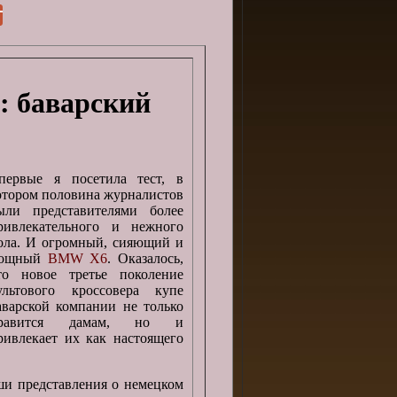
: баварский
первые я посетила тест, в
отором половина журналистов
ыли представителями более
ривлекательного и нежного
ола. И огромный, сияющий и
ощный
BMW X6
. Оказалось,
то новое третье поколение
ультового кроссовера купе
аварской компании не только
равится дамам, но и
ривлекает их как настоящего
и представления о немецком