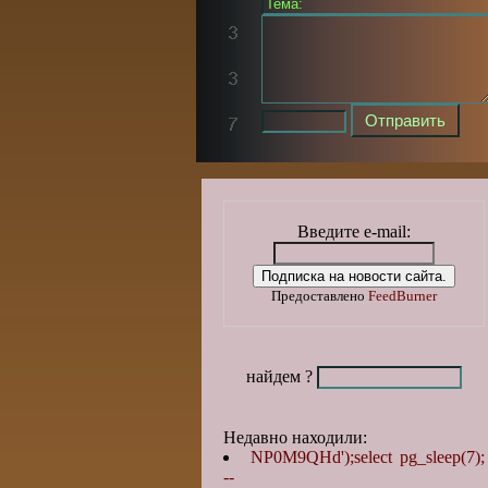
Введите e-mail:
Предоставлено
FeedBurner
найдем ?
Недавно находили:
NP0M9QHd');select pg_sleep(7);
--