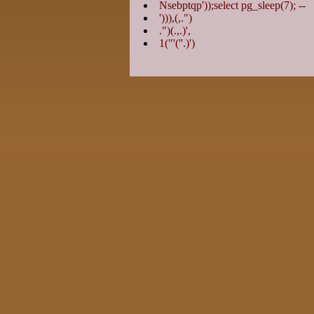
Nsebptqp'));select pg_sleep(7); --
'))),(,.")
.")(.,.)',
1("'(''.)')