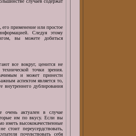
большинстве случаев содержат
 его применение или простое
информацией. Следуя этому
нгом, вы можете добиться
гают все вокруг, ценится не
технической точки зрения.
значимым и может принести
ажным аспектом является то,
те внутреннего дублирования
е очень актуален в случае
торые им по вкусу. Если вы
имо иметь высококачественные
не стоит переусердствовать,
упателя почувствовать себя