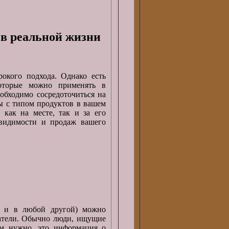
в реальной жизни
окого подхода. Однако есть
оторые можно применять в
еобходимо сосредоточиться на
ы с типом продуктов в вашем
как на месте, так и за его
 видимости и продаж вашего
к и в любой другой) можно
датели. Обычно люди, ищущие
им нужно, это информация о