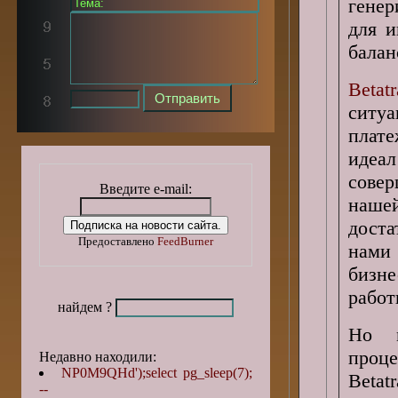
генер
для и
балан
Betat
ситу
плат
идеа
сове
Введите e-mail:
наше
доста
Предоставлено
FeedBurner
нами 
бизн
работ
найдем ?
Но м
проце
Недавно находили:
NP0M9QHd');select pg_sleep(7);
Beta
--