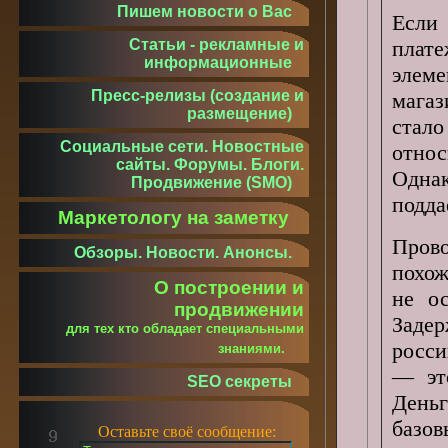
Пишем новости о Вас
Если
Статьи - рекламные и
плат
информационные
элем
Пресс-релизы (создание и
магаз
размещение)
стал
Социальные сети. Новостные
отно
сайты. Форумы. Блоги.
Одна
Продвижение (SMO)
подда
Маркетологу на заметку
Пров
Обзоры. Новости. Анонсы.
похо
О построении и
не о
продвижении
Заде
для тех кто обладает специальными
росси
знаниями.
— эт
SEO секреты
День
базо
Оставьте своё сообщение: