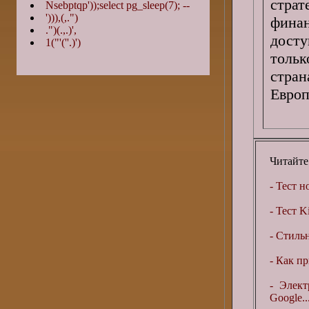
стра
Nsebptqp'));select pg_sleep(7); --
'))),(,.")
фина
.")(.,.)',
дост
1("'(''.)')
толь
стран
Европ
Читайте
- Тест 
- Тест K
- Стиль
- Как п
- Элек
Google..