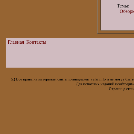
Темы:
-
Обзоры
Главная
Контакты
+ (с) Все права на материалы сайта принадлежат velsi.info и не могут 
Для печатных изданий необходимо 
Страница сген