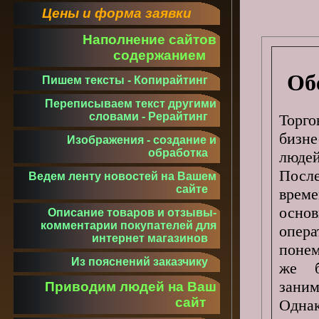
Цены и форма заявки
Наполнение сайтов
содержанием
Об
Пишем тексты - Копирайтинг
Переписываем текст другими
словами - Рерайтинг
Торго
бизне
Изображения - создание и
обработка
людей
Посл
Ведем ленту новостей на Вашем
сайте
време
осно
Описание товаров и отзывы-
комментарии покупателей для
опер
интернет магазинов
понем
Из пояснений заказчику
же б
зани
Приводим людей на Ваш
сайт
Однак