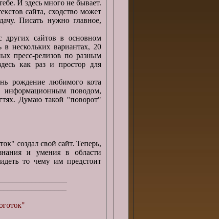
ебе. И здесь много не бывает.
кстов сайта, сходство может
дачу. Писать нужно главное,
других сайтов в основном
 в нескольких вариантах, 20
ных пресс-релизов по разным
здесь как раз и простор для
ь рождение любимого кота
м информационным поводом,
гтях. Думаю такой "поворот"
 создал свой сайт. Теперь,
знания и умения в области
идеть то чему им предстоит
__________________
__________________
оготок"