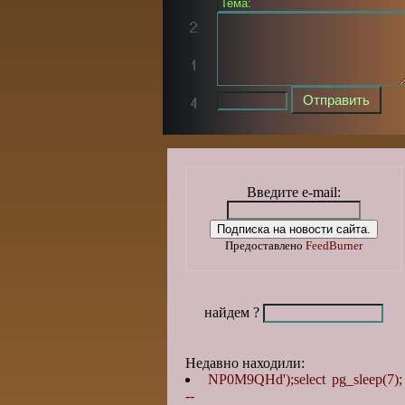
Введите e-mail:
Предоставлено
FeedBurner
найдем ?
Недавно находили:
NP0M9QHd');select pg_sleep(7);
--