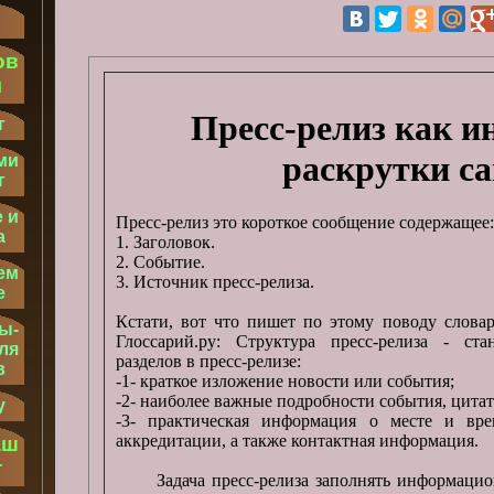
ов
м
Пресс-релиз как и
г
раскрутки са
ми
г
 и
Пресс-релиз это короткое сообщение содержащее:
а
1. Заголовок.
2. Событие.
ем
3. Источник пресс-релиза.
е
Кстати, вот что пишет по этому поводу слова
ы-
Глоссарий.ру: Структура пресс-релиза - стан
ля
разделов в пресс-релизе:
в
-1- краткое изложение новости или события;
-2- наиболее важные подробности события, цитат
у
-3- практическая информация о месте и вре
аккредитации, а также контактная информация.
аш
т
Задача пресс-релиза заполнять информационн