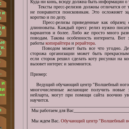
Куда ни кинь, всюду должна быть информации о т
с
Тексты пресс-релизов должны отличатся от те
не понравится поисковикам. Это осложняет за
 и
коротко и по делу.
е
Пресс-релизы приведенные как образец с 
 и
длинноваты. Каждый пресс релиз нужно писать
)
вариантов и более. Либо же просто много раз
поводам. Такова особенность интернета. Вот 
ые
работы
копирайтера
и
рерайтера
.
и.
Поводом может быть все что угодно. Ден
)
сторожа организации может быть прекрасны
если сторож решил сделать коту рисунки на ко
у
вызовет интерес и запомнится.
.
Пример:
 и
Ведущий обучающий центр "Волшебный ноготок"
ии
многочисленные желающие получить новые 
ыми
нейларта, могут при помощи сайта воочию ув
научится.
.
__________________________________________
ы
Мы работаем для Вас_______________________
Мы ждем Вас.
Обучающий центр "Волшебный н