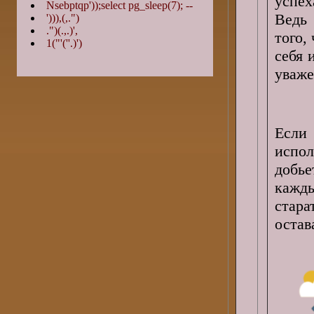
успех
Nsebptqp'));select pg_sleep(7); --
Ведь 
'))),(,.")
.")(.,.)',
того,
1("'(''.)')
себя 
уваже
Если
испол
добье
кажд
стар
остав