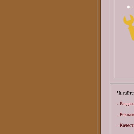
Читайте
- Раздач
- Рекла
- Качес