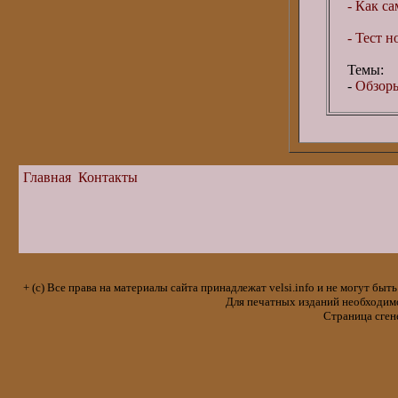
- Как с
- Тест 
Темы:
-
Обзоры
Главная
Контакты
+ (с) Все права на материалы сайта принадлежат velsi.info и не могут 
Для печатных изданий необходимо 
Страница сген