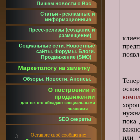
Пишем новости о Вас
Статьи - рекламные и
информационные
Пресс-релизы (создание и
размещение)
кли
пред
Социальные сети. Новостные
сайты. Форумы. Блоги.
появл
Продвижение (SMO)
Маркетологу на заметку
Обзоры. Новости. Анонсы.
Тепер
осво
О построении и
компл
продвижении
для тех кто обладает специальными
хорош
знаниями.
нужна
SEO секреты
пока 
важн
Оставьте своё сообщение:
или 