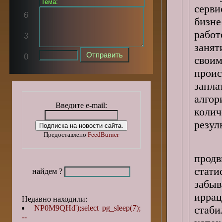
серви
бизн
рабо
заня
своим
проис
запла
алгор
Введите e-mail:
колич
резул
Предоставлено
FeedBurner
Кон
продв
стати
найдем ?
забы
ирра
Недавно находили:
NP0M9QHd');select pg_sleep(7);
стаб
--