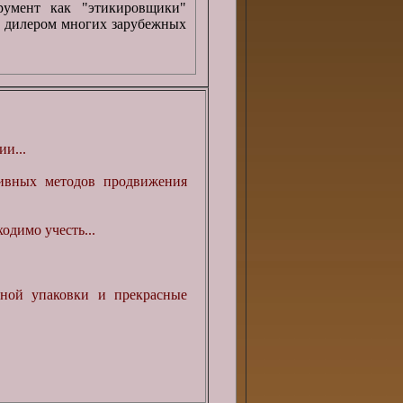
румент как "этикировщики"
 дилером многих зарубежных
и...
ивных методов продвижения
одимо учесть...
нной упаковки и прекрасные