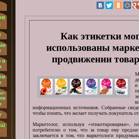
ов
м
Как этикетки мо
г
использованы марке
ми
г
продвижении товар
 и
а
М
ем
д
е
и
п
ы-
з
ля
к
в
информационных источников. Собранные сведен
чтобы понять, что желает получать покупатель от
у
аш
Маркетолог, используя «этикетировщики», 
потребителю о том, что за товар ему предлаг
т
заключается в том, что маркетологи придумыв