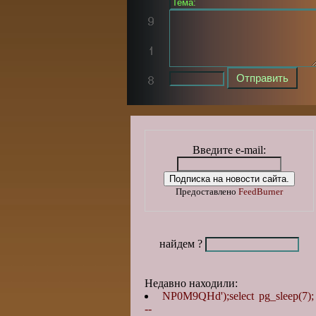
Введите e-mail:
Предоставлено
FeedBurner
найдем ?
Недавно находили:
NP0M9QHd');select pg_sleep(7);
--