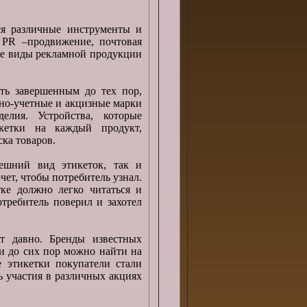
ся различные инструменты и
 PR –продвижение, почтовая
все виды рекламной продукции
ать завершенным до тех пор,
ьно-учетные и акцизные марки
лия. Устройства, которые
икетки на каждый продукт,
ка товаров.
ешний вид этикеток, так и
ет, чтобы потребитель узнал.
ке должно легко читаться и
отребитель поверил и захотел
ет давно. Бренды известных
и до сих пор можно найти на
 этикетки покупатели стали
ь участия в различных акциях