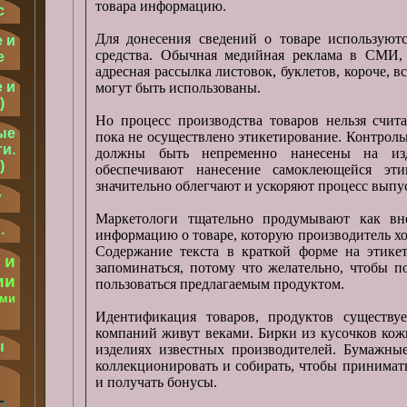
товара информацию.
с
Для донесения сведений о товаре используют
 и
средства. Обычная медийная реклама в СМИ,
е
адресная рассылка листовок, буклетов, короче, 
 и
могут быть использованы.
)
Но процесс производства товаров нельзя счит
ые
пока не осуществлено этикетирование. Контрол
и.
должны быть непременно нанесены на изде
)
обеспечивают нанесение самоклеющейся эт
значительно облегчают и ускоряют процесс выпус
у
Маркетологи тщательно продумывают как вн
.
информацию о товаре, которую производитель хоч
Содержание текста в краткой форме на этикет
 и
запоминаться, потому что желательно, чтобы п
ии
пользоваться предлагаемым продуктом.
ыми
Идентификация товаров, продуктов существу
.
компаний живут веками. Бирки из кусочков кож
ы
изделиях известных производителей. Бумажные
коллекционировать и собирать, чтобы принимат
и получать бонусы.