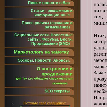
Пишем новости о Вас
пола
читае
Статьи - рекламные и
информационные
тем,
миним
Пресс-релизы (создание и
размещение)
Итак
Социальные сети. Новостные
сайты. Форумы. Блоги.
кото
Продвижение (SMO)
улица
Маркетологу на заметку
разли
мероп
Обзоры. Новости. Анонсы.
марк
О построении и
Зача
продвижении
про
для тех кто обладает специальными
знаниями.
заинт
необ
SEO секреты
Напр
челов
Оставьте своё сообщение: