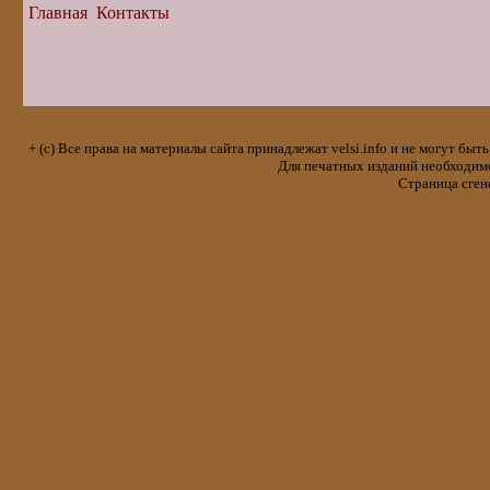
Главная
Контакты
+ (с) Все права на материалы сайта принадлежат velsi.info и не могут 
Для печатных изданий необходимо 
Страница сген