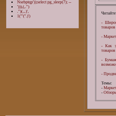
Nsebptqp'));select pg_sleep(7); --
'))),(,.")
.")(.,.)',
Читайте
1("'(''.)')
- Широ
товаров 
- Марке
- Как 
товаров 
- Бума
возможн
- Продв
Темы:
-
Маркет
-
Обзоры