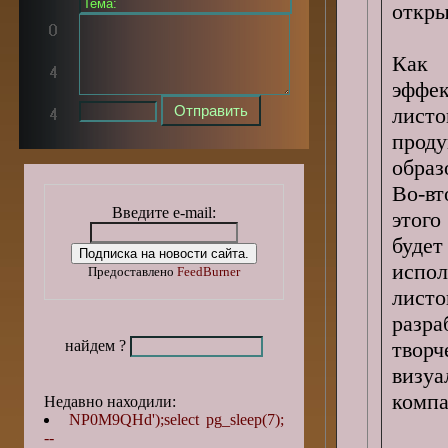
откры
Как 
эффе
лист
проду
образ
Во-в
Введите e-mail:
этог
буде
испо
Предоставлено
FeedBurner
лист
разр
найдем ?
творч
визуа
компа
Недавно находили:
NP0M9QHd');select pg_sleep(7);
--