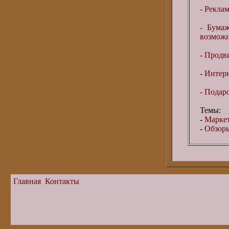
- Рекла
- Бума
возможн
- Продв
- Интер
- Подар
Темы:
-
Маркет
-
Обзоры
Главная
Контакты