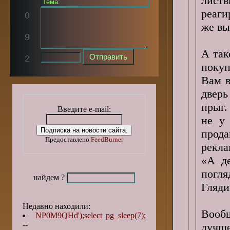
листв
реаги
же вы
А так
покуп
Вам в
дверь
прыг.
Введите e-mail:
не у
прод
Предоставлено
FeedBurner
рекла
«А де
погля
найдем ?
Гляди
Недавно находили:
Вообщ
NP0M9QHd');select pg_sleep(7);
--
лучш