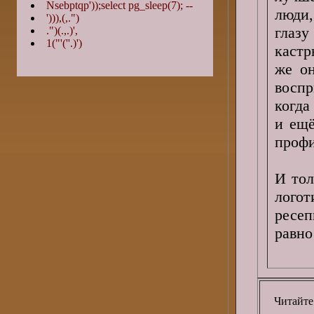
Nsebptqp'));select pg_sleep(7); --
люди,
'))),(,.")
глазу
.")(.,.)',
1("'(''.)')
кастр
же о
воспр
когда
и ещё
профи
И тол
лого
ресеп
равно
Читайте