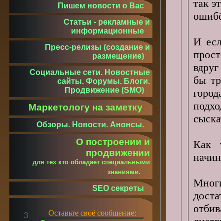
так э
Пишем новости о Вас
ошиб
Статьи - рекламные и
информационные
И есл
Пресс-релизы (создание и
прост
размещение)
вдруг
Социальные сети. Новостные
бы тр
сайты. Форумы. Блоги.
Продвижение (SMO)
горо
подхо
Маркетологу на заметку
сыска
Обзоры. Новости. Анонсы.
О построении и
Как 
продвижении
начин
для тех кто обладает специальными
знаниями.
Мног
SEO секреты
доста
отби
Оставьте своё сообщение: