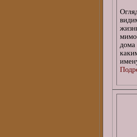
Огля
види
жизн
мимо 
дома
каки
имен
Подро