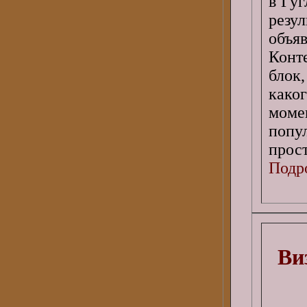
в Гу
резу
объя
Конт
блок
како
моме
попу
прос
Подро
Ви