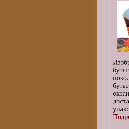
Изоб
буты
поко
буты
океа
дост
упако
Подро