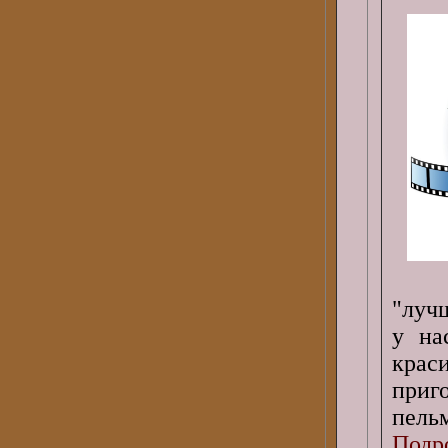
"луч
у на
кра
приго
пельм
Подро