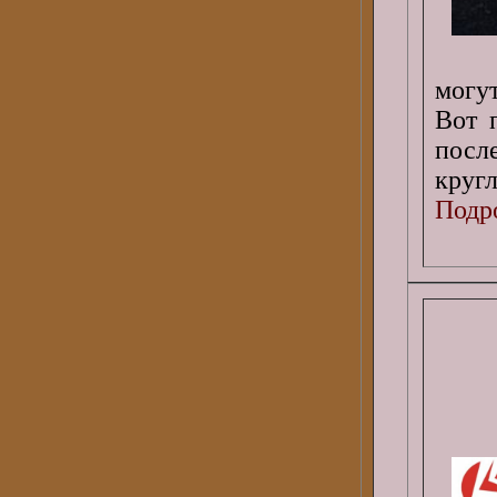
могут
Вот 
пос
круг
Подро