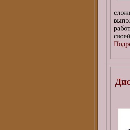
сло
выпо
рабо
своей
Подро
Дис