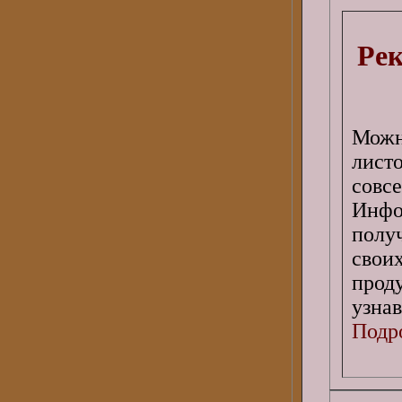
Рек
Можн
лист
совс
Инфо
полу
свои
прод
узнав
Подро