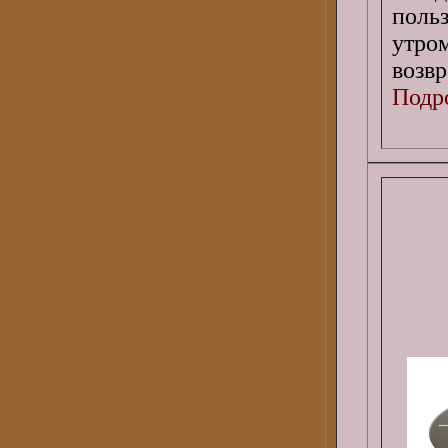
поль
утро
возвр
Подро