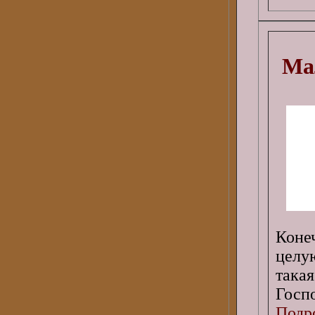
Ма
Коне
целу
така
Госпо
Подро