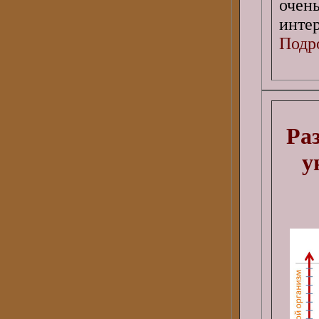
очен
инте
Подро
Раз
у