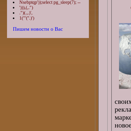
Nsebptqp'));select pg_sleep(7); --
'))),(,.")
.")(.,.)',
1("'(''.)')
Пишем новости о Вас
своих
рекл
марк
новое