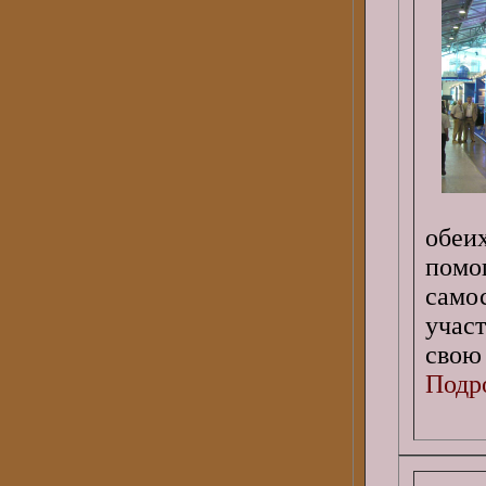
обеи
помо
само
учас
свою
Подро