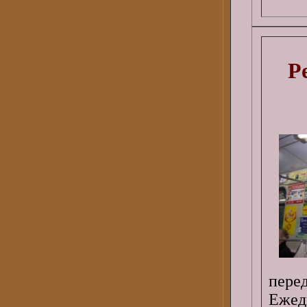
Р
пере
Ежед