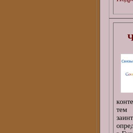
Ч
конт
тем
заинт
опре