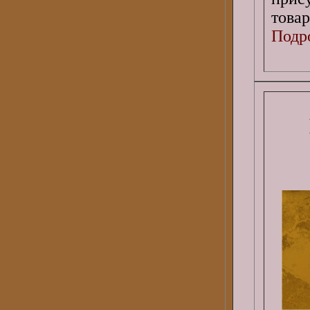
товар
Подро