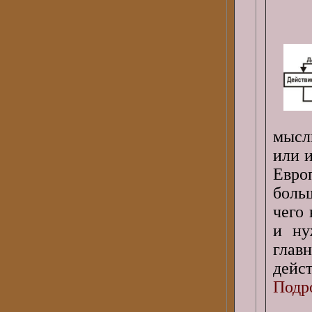
мысл
или и
Евро
боль
чего
и ну
глав
дейст
Подро