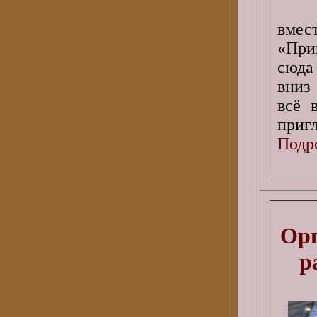
вмест
«Прив
сюда 
вниз
всё 
пригл
Подро
Орг
р