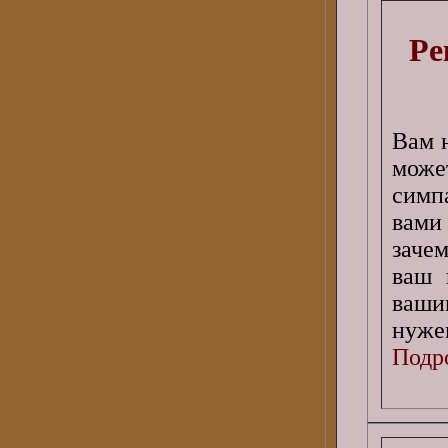
Ре
Вам 
може
симп
вами
заче
ваш 
ваши
нужен
Подро