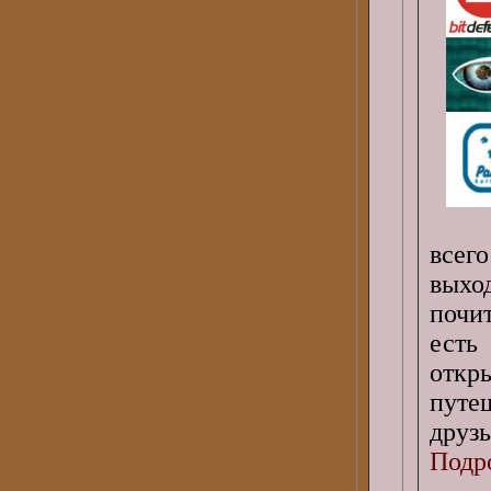
всег
выхо
почи
ест
откр
путе
друз
Подро