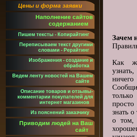
Цены и форма заявки
Наполнение сайтов
содержанием
Пишем тексты - Копирайтинг
Зачем 
Правиль
Переписываем текст другими
словами - Рерайтинг
Изображения - создание и
Как ж
обработка
узнат
Ведем ленту новостей на Вашем
ничего
сайте
Сообщ
Описание товаров и отзывы-
тольк
комментарии покупателей для
прост
интернет магазинов
знать о 
Из пояснений заказчику
о том,
Приводим людей на Ваш
хороше
сайт
узнают 