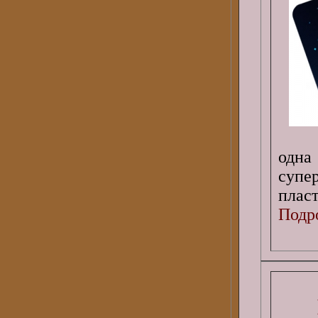
одн
супе
пласт
Подро