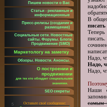
Пишем новости о Вас
надоб
Статьи - рекламные и
обратят
информационные
В обще
Пресс-релизы (создание и
писать 
размещение)
Тепе
Социальные сети. Новостные
писать.
сайты. Форумы. Блоги.
Продвижение (SMO)
сочине
написат
Маркетологу на заметку
Надо, ч
Обзоры. Новости. Анонсы.
Надо, 
О построении и
Надо, ч
продвижении
для тех кто обладает специальными
Поэтом
знаниями.
Наши с
SEO секреты
запоми
самым 
Оставьте своё сообщение: