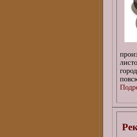
прои
лист
горо
повс
Подро
Рек