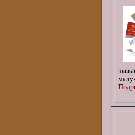
вызы
малую
Подро