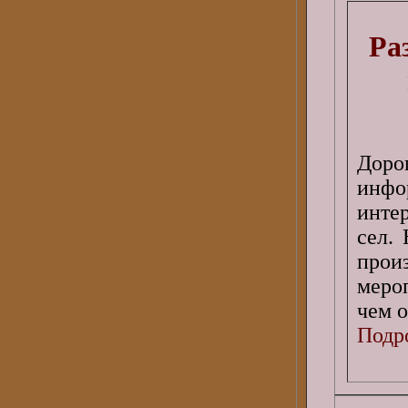
Ра
Дор
инфо
инте
сел.
про
меро
чем о
Подро