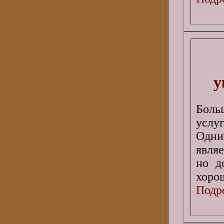
у
Боль
услу
Одни
явля
но д
хоро
Подро