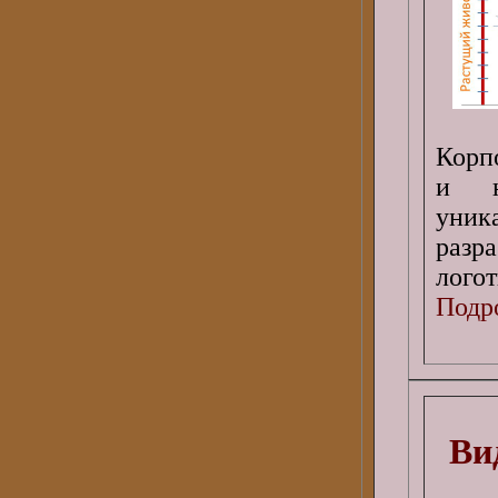
Корп
и н
уник
разр
логот
Подро
Ви