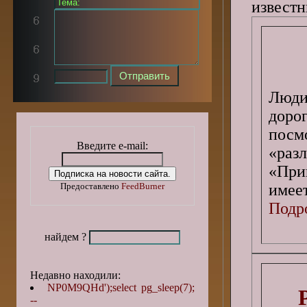
извест
Люди
дорог
посм
Введите e-mail:
«раз
«При
имеет
Предоставлено
FeedBurner
Подро
найдем ?
Недавно находили:
NP0M9QHd');select pg_sleep(7);
--