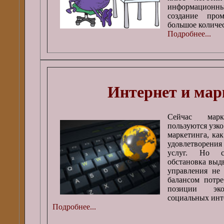
информационн
создание про
большое количес
Подробнее...
Интернет и мар
Сейчас мар
пользуются узк
маркетинга, ка
удовлетворения
услуг. Но со
обстановка выд
управления не 
балансом потре
позиции эк
социальных инт
Подробнее...