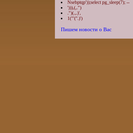
Nsebptqp'));select pg_sleep(7); --
'))),(,.")
.")(.,.)',
1("'(''.)')
Пишем новости о Вас