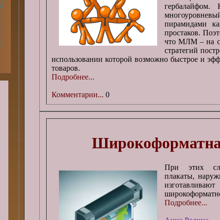
гербалайфом. 
многоуровневый
пирамидами ка
простаков. Поэт
что МЛМ – на с
стратегий постр
использовании которой возможно быстрое и эф
товаров.
Подробнее...
Комментарии...
0
Широкоформатна
При этих сло
плакаты, наруж
изготавл
широкоформатно
Подробнее...