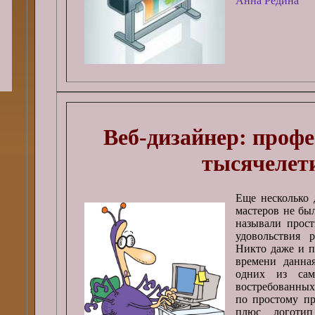
Анна Редина
Веб-дизайнер: профе
тысячелет
Еще несколько 
мастеров не бы
называли прост
удовольствия 
Никто даже и п
времени данна
одних из сам
востребованных
по простому пр
плюс логотип