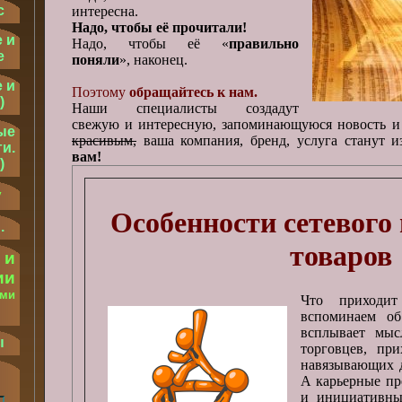
с
интересна.
Надо, чтобы её прочитали!
 и
Надо, чтобы её «
правильно
е
поняли
», наконец.
 и
Поэтому
обращайтесь к нам.
)
Наши специалисты создадут
свежую и интересную, запоминающуюся новость и
ые
красивым,
ваша компания, бренд, услуга станут 
и.
вам!
)
у
Особенности сетевого
.
товаров
 и
ии
ыми
Что приходи
.
вспоминаем об
всплывает мыс
ы
торговцев, пр
навязывающих 
А карьерные пр
и инициативны