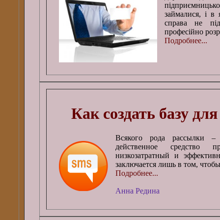
підприємницько
займалися, і в
справа не пі
професійно роз
Подробнее...
Как создать базу дл
Всякого рода рассылки –
действенное средство п
низкозатратный и эффектив
заключается лишь в том, чтобы
Подробнее...
Анна Редина