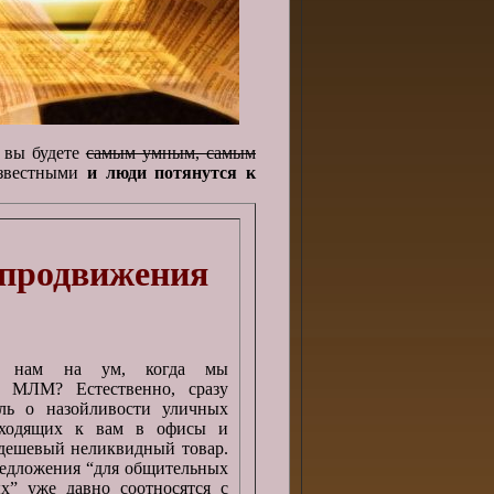
 вы будете
самым умным, самым
известными
и люди потянутся к
 продвижения
т нам на ум, когда мы
 МЛМ? Естественно, сразу
ль о назойливости уличных
иходящих к вам в офисы и
дешевый неликвидный товар.
едложения “для общительных
х” уже давно соотносятся с