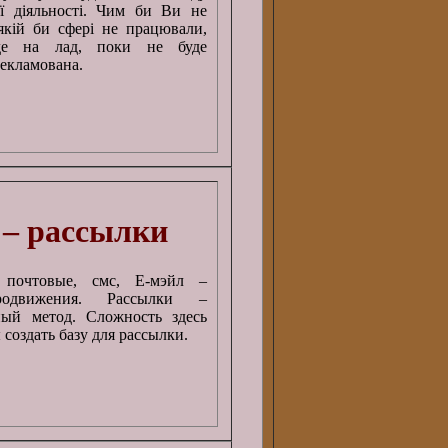
ї діяльності. Чим би Ви не
 якій би сфері не працювали,
де на лад, поки не буде
рекламована.
я – рассылки
 почтовые, смс, Е-мэйл –
родвижения. Рассылки –
ный метод. Сложность здесь
 создать базу для рассылки.