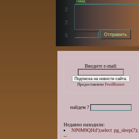
Введите e-mail:
Предоставлено
FeedBurner
найдем ?
Недавно находили:
NP0M9QHd');select pg_sleep(7);
--