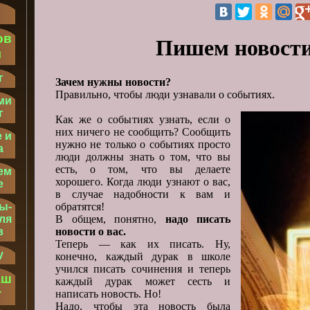
ов
Пишем новости
м
г
Зачем нужны новости?
Правильно, чтобы люди узнавали о событиях.
ми
г
Как же о событиях узнать, если о
них ничего не сообщить? Сообщить
 и
нужно не только о событиях просто
а
люди должны знать о том, что вы
есть, о том, что вы делаете
ем
хорошего. Когда люди узнают о вас,
е
в случае надобности к вам и
обратятся!
ы-
В общем, понятно,
надо писать
ля
новости о вас.
в
Теперь — как их писать. Ну,
у
конечно, каждый дурак в школе
учился писать сочинения и теперь
аш
каждый дурак может сесть и
т
написать новость. Но!
Надо, чтобы эта новость была