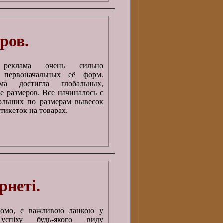
ров.
 реклама очень сильно
 первоначальных её форм.
ма достигла глобальных,
е размеров. Все начиналось с
ольших по размерам вывесок
этикеток на товарах.
рнеті.
ідомо, є важливою ланкою у
спіху будь-якого виду