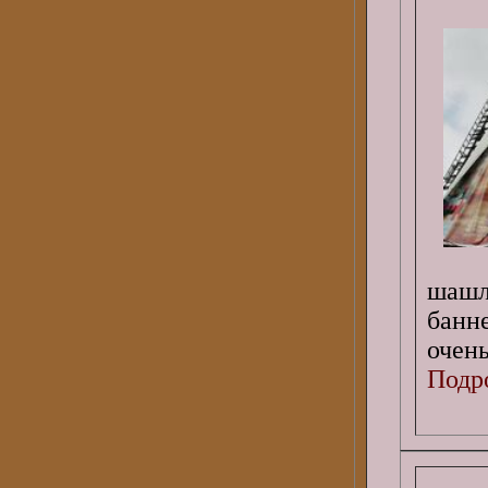
шашл
банн
очень
Подро