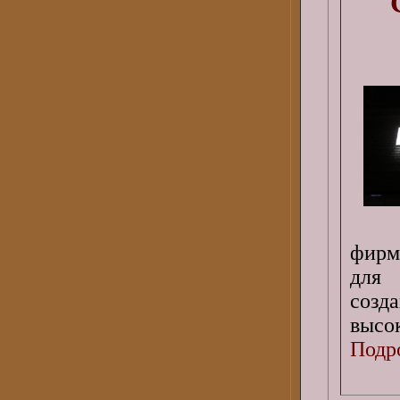
фирм
для 
соз
высо
Подро