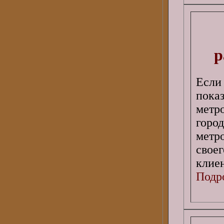
р
Есл
пока
метр
горо
метр
свое
клиен
Подро