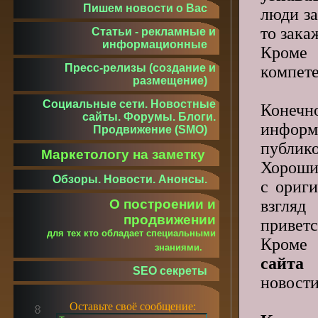
Пишем новости о Вас
люди за
то зака
Статьи - рекламные и
информационные
Кроме 
Пресс-релизы (создание и
компете
размещение)
Социальные сети. Новостные
Конечн
сайты. Форумы. Блоги.
информ
Продвижение (SMO)
публико
Маркетологу на заметку
Хороший
Обзоры. Новости. Анонсы.
с ориги
взгляд
О построении и
продвижении
приветс
для тех кто обладает специальными
Кроме 
знаниями.
сайта
SEO секреты
новости
Оставьте своё сообщение: