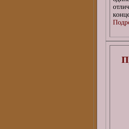
отли
конц
Подро
П