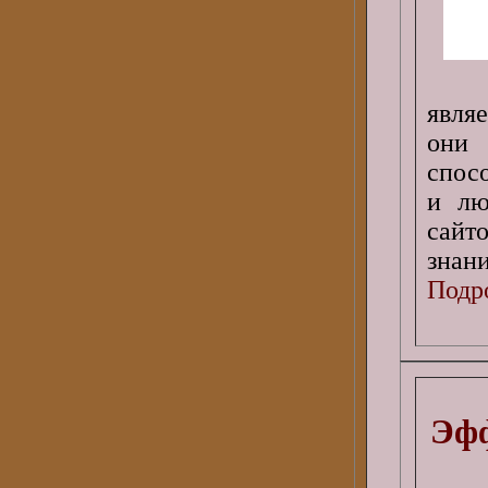
явля
они 
спос
и лю
сайт
знан
Подро
Эфф