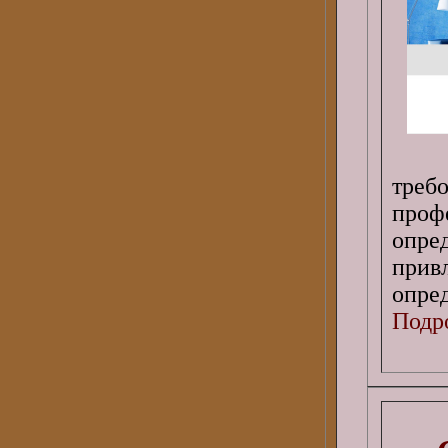
треб
проф
опре
прив
опре
Подро