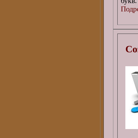
букв.
Подро
Со