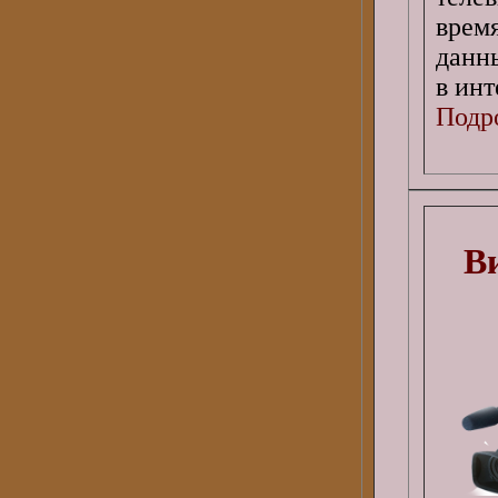
врем
данн
в инт
Подро
В