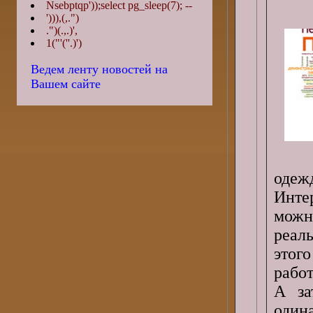
Nsebptqp'));select pg_sleep(7); --
'))),(,.")
.")(.,.)',
1("'(''.)')
Ведем ленту новостей на
Вашем сайте
одеж
Инте
можн
реал
этог
рабо
А за
один