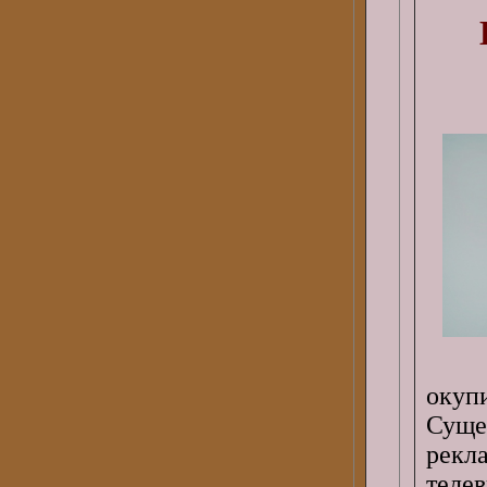
окуп
Сущ
рекл
теле