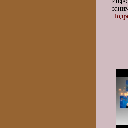
инф
зани
Подро