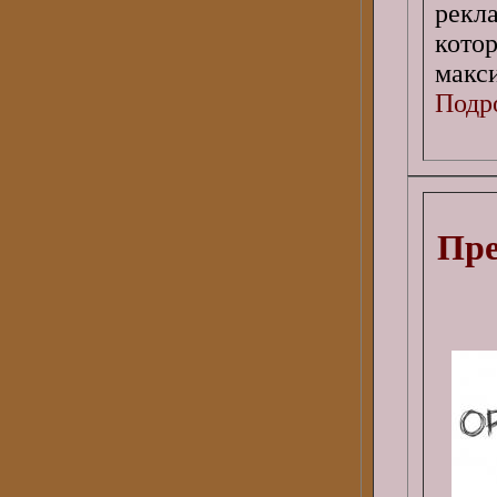
рекл
кото
макс
Подро
Пре