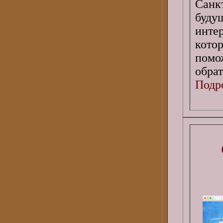
Санк
буду
инте
кото
помо
обрат
Подро