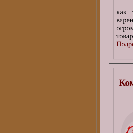
как 
варе
огро
товар
Подро
Ком