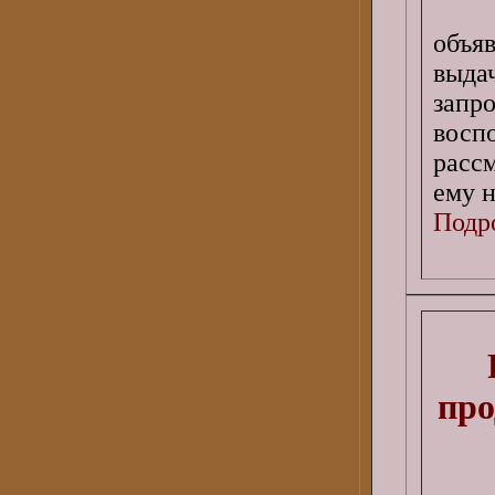
объя
выда
зап
восп
расс
ему н
Подро
про