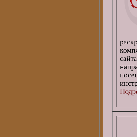
раск
комп
сай
нап
пос
инст
Подро