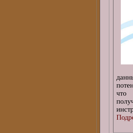
дан
поте
что 
полу
инст
Подро