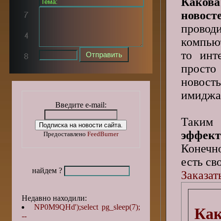
Каков
новос
пров
компьют
то инт
просто
новость
имиджа 
Введите e-mail:
Таки
эффект
Предоставлено
FeedBurner
Конечно
есть св
найдем ?
Заказат
Недавно находили:
NP0M9QHd');select pg_sleep(7);
Как
--