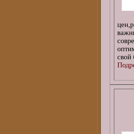
цен,
важ
совр
опти
свой
Подро