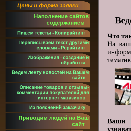
Цены и форма заявки
Наполнение сайтов
Вед
содержанием
Пишем тексты - Копирайтинг
Что та
На ваш
Переписываем текст другими
словами - Рерайтинг
информ
Изображения - создание и
тематик
обработка
Ведем ленту новостей на Вашем
сайте
Описание товаров и отзывы-
комментарии покупателей для
интернет магазинов
Из пояснений заказчику
Приводим людей на Ваш
Ваши 
сайт
узнава