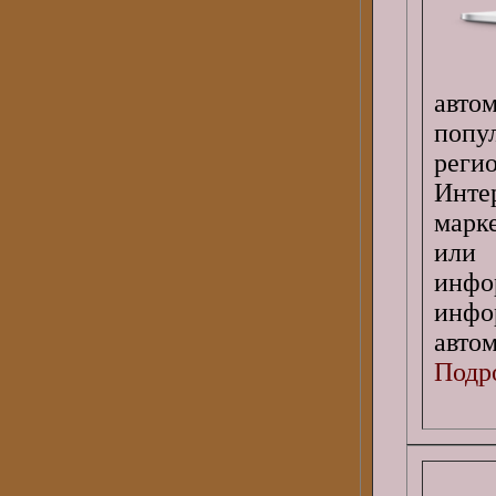
авт
попу
реги
Инте
марк
или 
инф
инф
авто
Подро