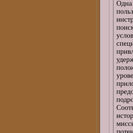
Одн
поль
инс
поис
усло
спец
прив
уде
поло
уров
прил
пре
под
Соот
исто
мисс
пот