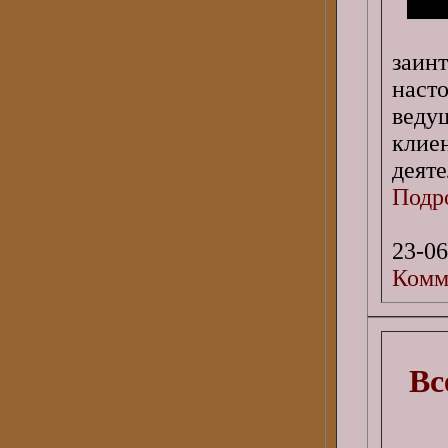
заин
наст
веду
клие
деяте
Подро
23-06
Комм
Вс