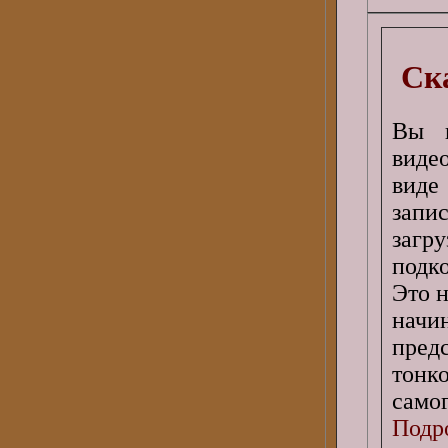
Ска
Вы п
виде
виде
запи
загр
подк
Это н
начи
пред
тонк
самог
Подро