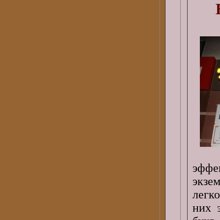
эффе
экзе
легк
них 