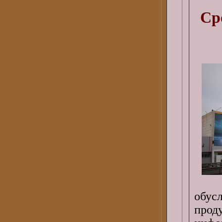
Ср
обус
про