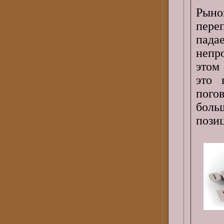
Рын
пере
пада
непр
этом
это 
пого
боль
пози