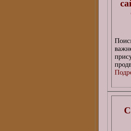
са
Поис
важ
прис
прод
Подро
С