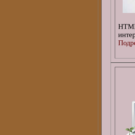
HTML
инте
Подро