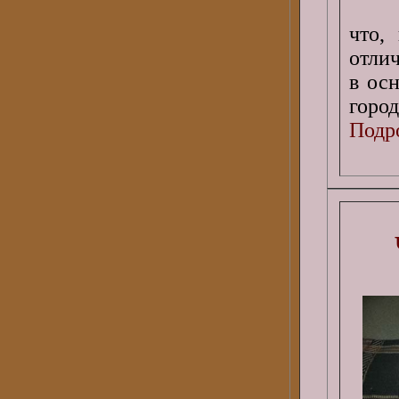
что,
отли
в ос
город
Подро