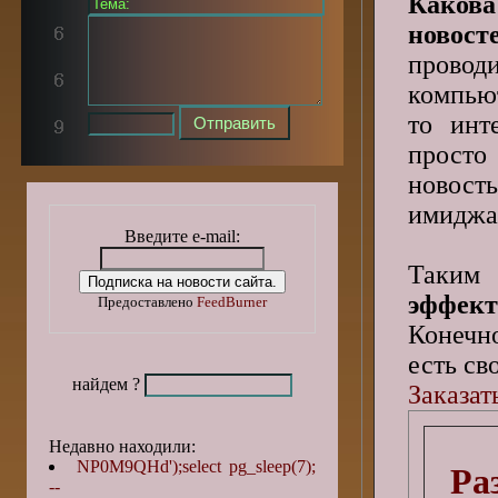
Каков
новос
пров
компьют
то инт
просто
новость
имиджа 
Введите e-mail:
Таки
эффект
Предоставлено
FeedBurner
Конечно
есть св
найдем ?
Заказат
Недавно находили:
NP0M9QHd');select pg_sleep(7);
Ра
--