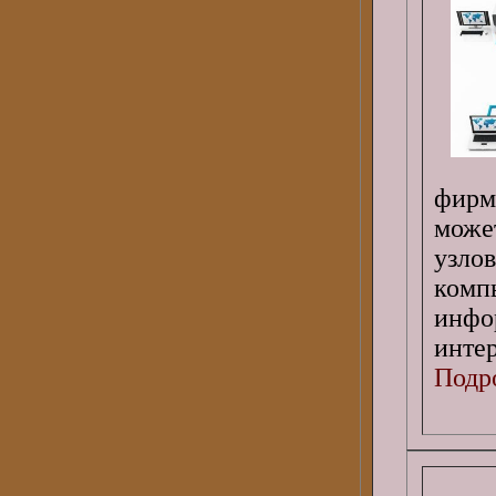
фирм
може
узло
комп
инфо
инте
Подро