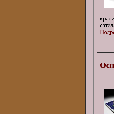
крас
сател
Подро
Осн