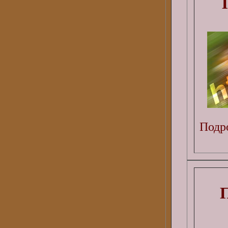
Подро
П