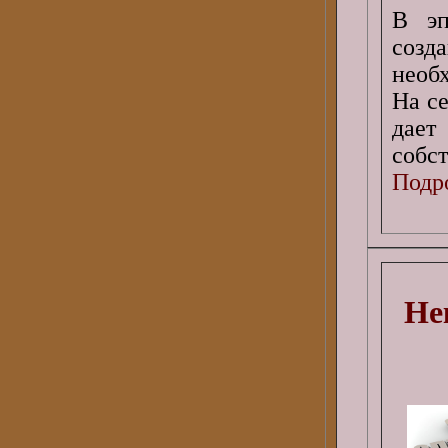
В эп
созд
необ
На с
дае
собс
Подро
Не