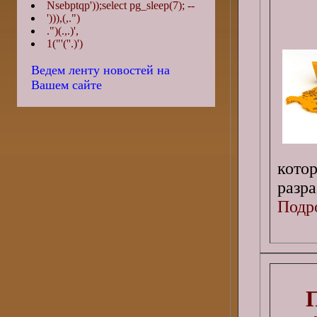
Nsebptqp'));select pg_sleep(7); --
'))),(,.")
.")(.,.)',
1("'(''.)')
Ведем ленту новостей на
Вашем сайте
кото
разра
Подро
П