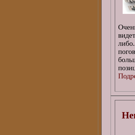
Очен
виде
либо.
пого
боль
пози
Подро
Не