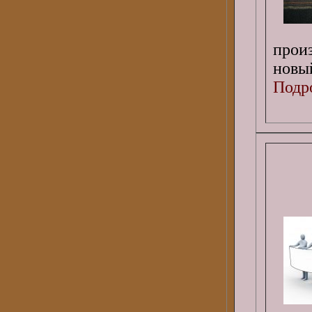
прои
новы
Подро