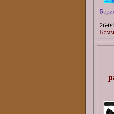
Бори
26-04
Комм
р