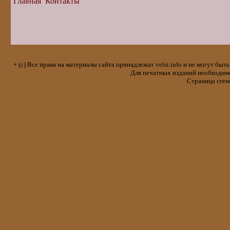
Главная
Контакты
+ (с) Все права на материалы сайта принадлежат velsi.info и не могут 
Для печатных изданий необходимо 
Страница сген