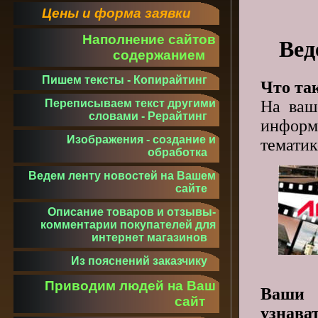
Цены и форма заявки
Наполнение сайтов
Вед
содержанием
Пишем тексты - Копирайтинг
Что та
На ваш
Переписываем текст другими
словами - Рерайтинг
информ
Изображения - создание и
тематик
обработка
Ведем ленту новостей на Вашем
сайте
Описание товаров и отзывы-
комментарии покупателей для
интернет магазинов
Из пояснений заказчику
Приводим людей на Ваш
Ваши 
сайт
узнава