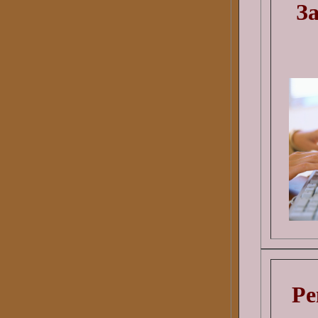
За
Ре