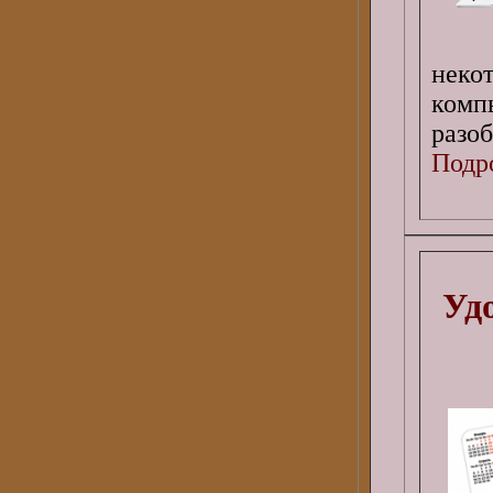
неко
комп
разоб
Подро
Уд