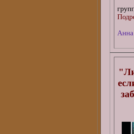
груп
Подро
Анна
"Ли
есл
за