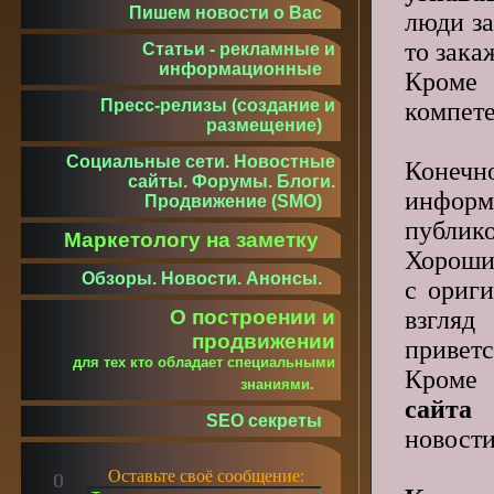
Пишем новости о Вас
люди за
то зака
Статьи - рекламные и
информационные
Кроме 
Пресс-релизы (создание и
компете
размещение)
Социальные сети. Новостные
Конечн
сайты. Форумы. Блоги.
информ
Продвижение (SMO)
публико
Маркетологу на заметку
Хороший
Обзоры. Новости. Анонсы.
с ориги
взгляд
О построении и
продвижении
приветс
для тех кто обладает специальными
Кроме 
знаниями.
сайта
SEO секреты
новости
Оставьте своё сообщение: