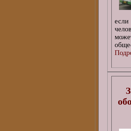
если
челов
мож
обще
Подро
З
об