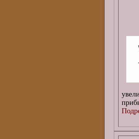
увел
приб
Подро