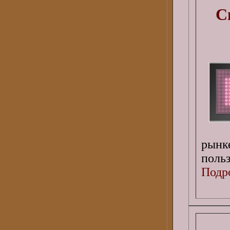
С
рын
поль
Подро