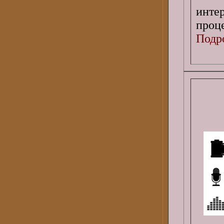
инте
проц
Подро