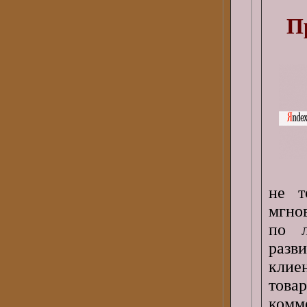
П
не т
мгно
по л
разви
клие
това
комм