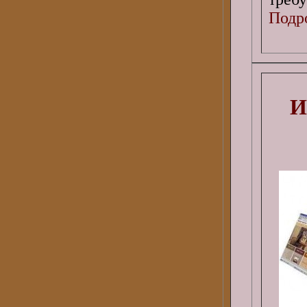
Подро
И