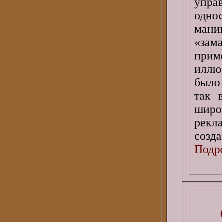
упр
одно
ман
«за
прим
иллю
было
так 
широ
рекл
созд
Подро