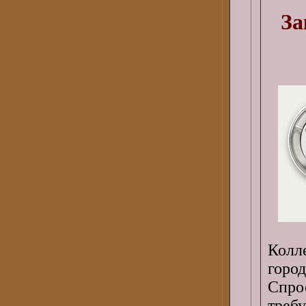
За
Колл
горо
Спро
требу