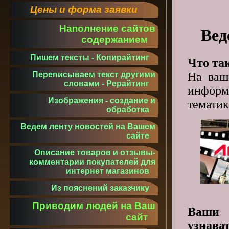
Цены и форма заявки
Наполнение сайтов
Вед
содержанием
Пишем тексты - Копирайтинг
Что та
На ваш
Переписываем текст другими
словами - Рерайтинг
информ
Изображения - создание и
тематик
обработка
Ведем ленту новостей на Вашем
сайте
Описание товаров и отзывы-
комментарии покупателей для
интернет магазинов
Из пояснений заказчику
Приводим людей на Ваш
Ваши 
сайт
узнава