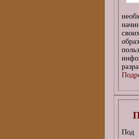
необ
начи
свои
обра
поль
инф
разр
Подро
П
Под 