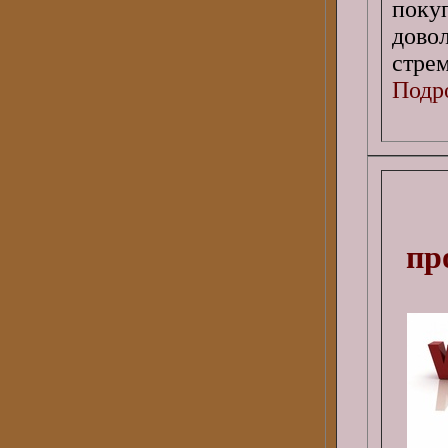
поку
дово
стре
Подро
пр