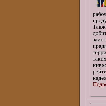
рабо
прод
Такж
доб
заи
пред
терр
таки
инве
рейт
наде
Подро