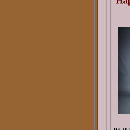
Нар
на по