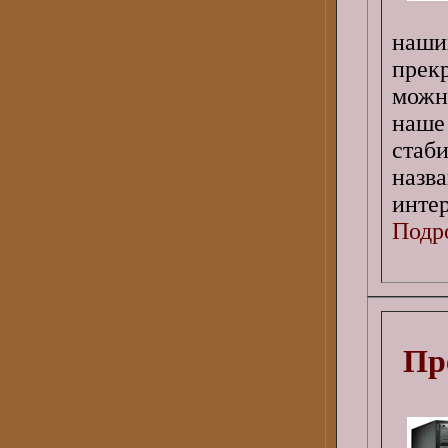
наши
прек
можно
наш
стаб
назв
интер
Подро
Пр