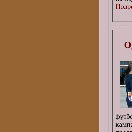
Подро
О
футб
камп