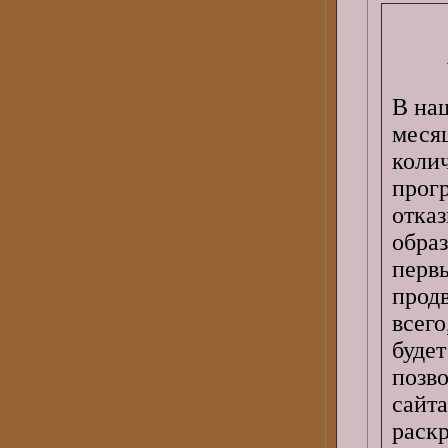
В наш
меся
коли
прог
отка
обра
пер
прод
всег
буде
позв
сайта
раск