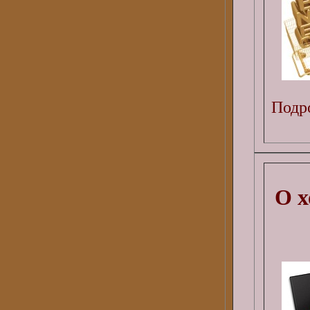
Подро
О х