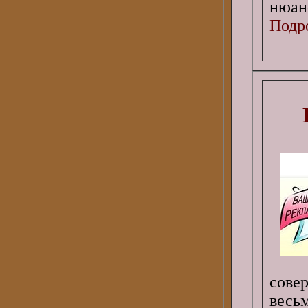
нюан
Подро
сове
весь