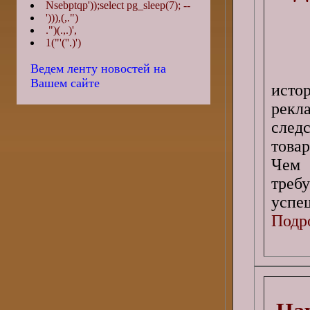
Nsebptqp'));select pg_sleep(7); --
'))),(,.")
.")(.,.)',
1("'(''.)')
Ведем ленту новостей на
Вашем сайте
исто
рек
след
товар
Чем 
треб
успе
Подро