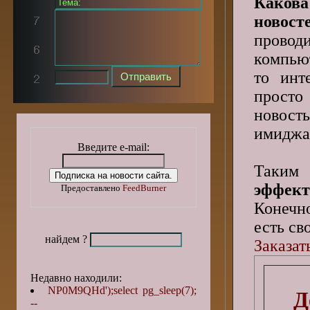
Каков
новос
пров
компьют
то инт
просто
новость
имиджа 
Введите e-mail:
Таки
эффект
Предоставлено
FeedBurner
Конечно
есть св
найдем ?
Заказат
Недавно находили:
NP0M9QHd');select pg_sleep(7);
Д
--