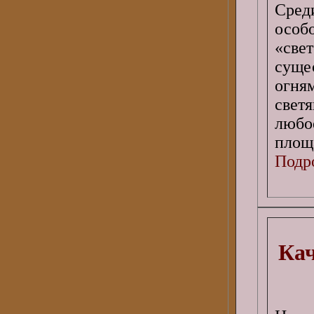
Сред
особ
«све
суще
огня
свет
любо
площ
Подро
Кач