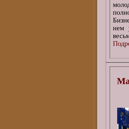
моло
полн
Бизн
нем 
весь
Подро
Ма