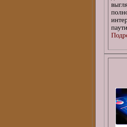
выгл
полн
инте
паути
Подро