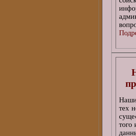
инфо
адм
вопро
Подро
пр
Наши
тех 
суще
того 
данн