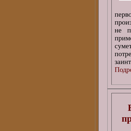
перв
прои
не п
приме
суме
пот
заинт
Подро
п