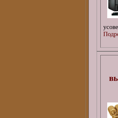
усов
Подро
вы