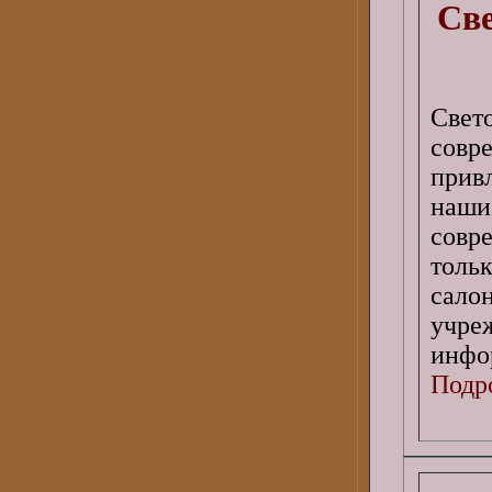
Св
Свет
сов
прив
наши
совр
толь
сало
учре
инфо
Подро