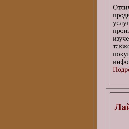
Отл
прод
услу
прои
изуч
такж
пок
инфо
Подро
Лай