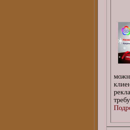
мож
клие
рекл
требу
Подро