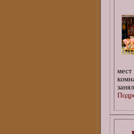
мест
комн
заня
Подро