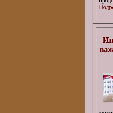
прод
Подро
Ин
важ
соис