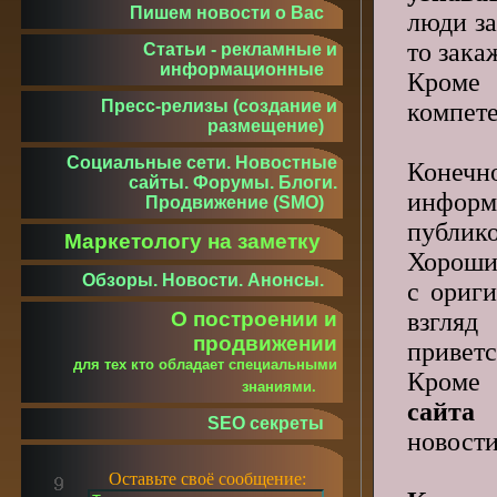
Пишем новости о Вас
люди за
то зака
Статьи - рекламные и
информационные
Кроме 
Пресс-релизы (создание и
компете
размещение)
Социальные сети. Новостные
Конечн
сайты. Форумы. Блоги.
информ
Продвижение (SMO)
публико
Маркетологу на заметку
Хороший
Обзоры. Новости. Анонсы.
с ориги
взгляд
О построении и
продвижении
приветс
для тех кто обладает специальными
Кроме 
знаниями.
сайта
SEO секреты
новости
Оставьте своё сообщение: