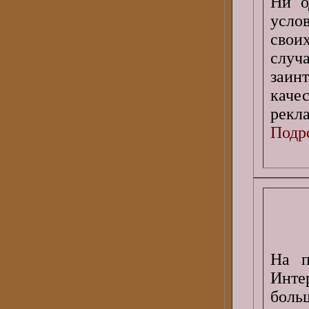
Ни о
усло
свои
случ
заин
каче
рекла
Подро
На п
Интер
боль